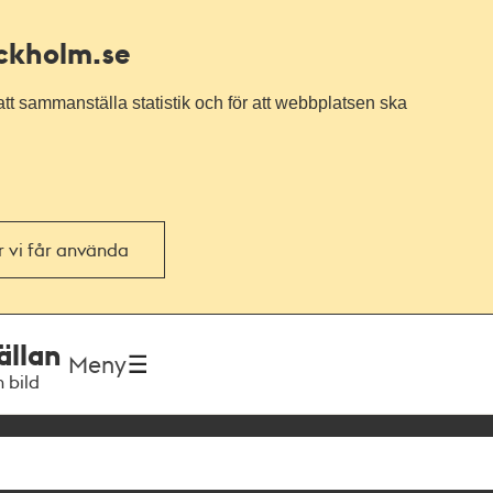
ockholm.se
tt sammanställa statistik och för att webbplatsen ska
or vi får använda
ällan
Meny
h bild