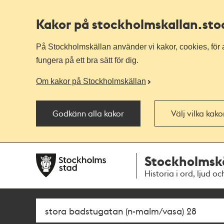
Kakor på stockholmskallan
.st
På Stockholmskällan använder vi kakor, cookies, för a
fungera på ett bra sätt för dig.
Om kakor på Stockholmskällan
Godkänn alla kakor
Välj vilka kak
Till
Till
Stockholmsk
navigationen
huvudinnehållet
Historia i ord, ljud oc
Sök
Fritextsök