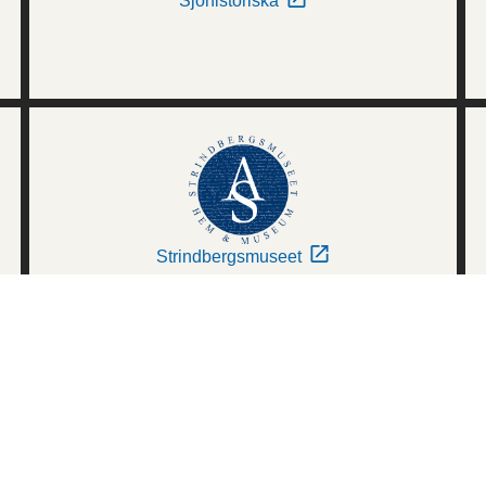
Sjöhistoriska
Strindbergsmuseet