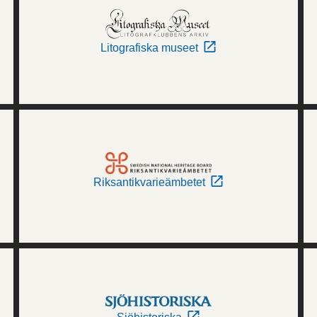
Litografiska museet
Riksantikvarieämbetet