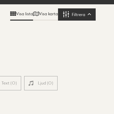
Visa karta
Visa lista
Filtrera
Filtrera
Text
(
0
)
Ljud
(
0
)