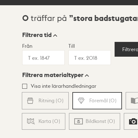
0
stora badstugata
träffar på
Sökresultat
Filtrera tid
Från
Till
Visningsläge
Filtrer
Filtrera materialtyper
Lista
Karta
Visa inte lärarhandledningar
Ritning
(
0
)
Föremål
(
0
)
Karta
(
0
)
Bildkonst
(
0
)