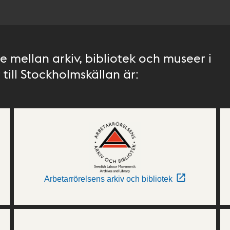
 mellan arkiv, bibliotek och museer i
till Stockholmskällan är:
Arbetarrörelsens arkiv och bibliotek