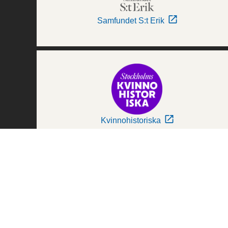
Samfundet S:t Erik
Kvinnohistoriska
Världskulturmuseerna