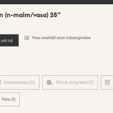
n (n-malm/vasa) 28
Visa innehåll utan tidsangivelse
a på tid
Litteraturtips
(
0
)
Film & rörlig bild
(
0
)
Foto
(
1
)