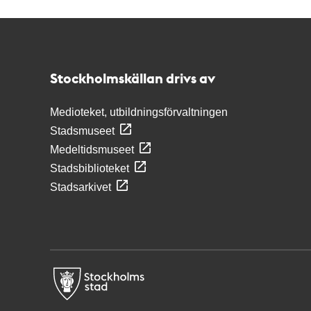
Kontakt
Stockholmskällan
Stockholmskällan drivs av
Medioteket, utbildningsförvaltningen
Stadsmuseet
Medeltidsmuseet
Stadsbiblioteket
Stadsarkivet