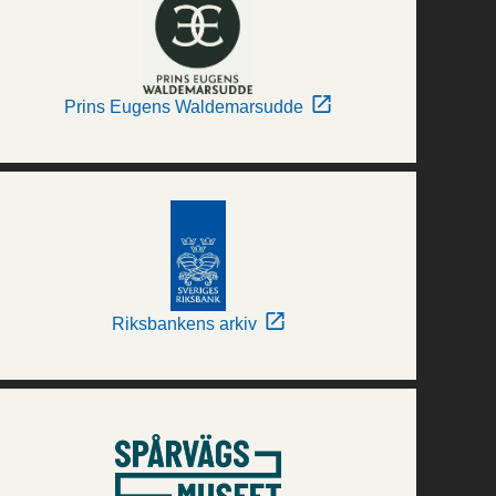
Prins Eugens Waldemarsudde
Riksbankens arkiv