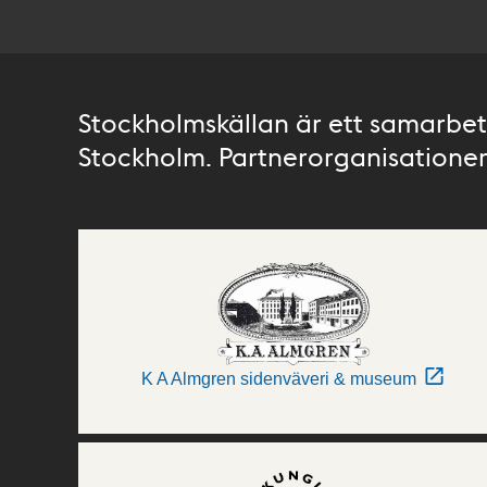
Stockholmskällan är ett samarbete
Stockholm. Partnerorganisationer 
K A Almgren sidenväveri & museum