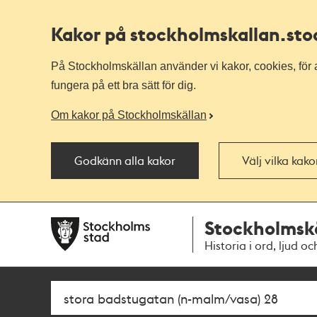
Kakor på stockholmskallan
.st
På Stockholmskällan använder vi kakor, cookies, för a
fungera på ett bra sätt för dig.
Om kakor på Stockholmskällan
Godkänn alla kakor
Välj vilka kak
Till
Till
Stockholmsk
navigationen
huvudinnehållet
Historia i ord, ljud oc
Sök
Fritextsök