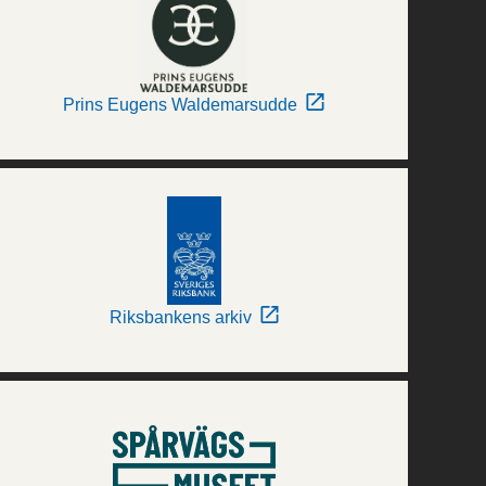
Prins Eugens Waldemarsudde
Riksbankens arkiv