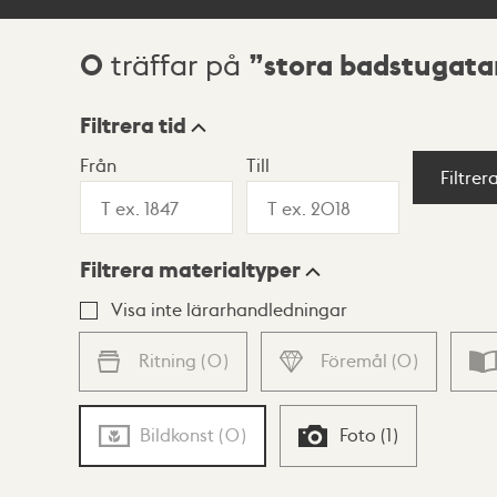
0
stora badstugata
träffar på
Sökresultat
Filtrera tid
Från
Till
Visningsläge
Filtrer
Filtrera materialtyper
Lista
Karta
Visa inte lärarhandledningar
Ritning
(
0
)
Föremål
(
0
)
Bildkonst
(
0
)
Foto
(
1
)