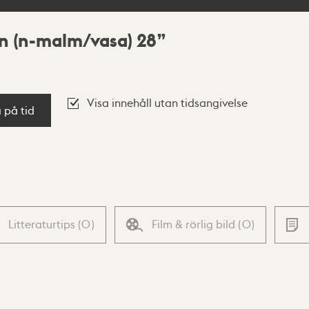
n (n-malm/vasa) 28
Visa innehåll utan tidsangivelse
a på tid
Litteraturtips
(
0
)
Film & rörlig bild
(
0
)