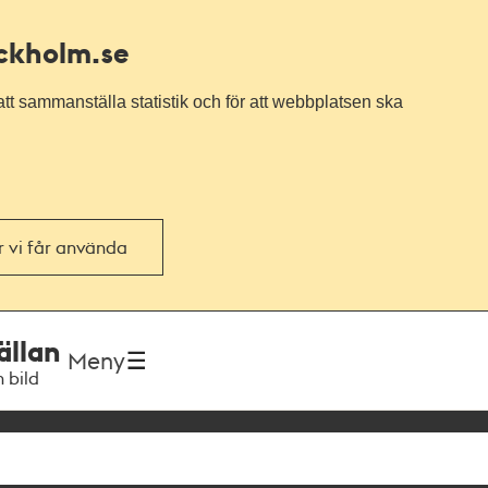
ockholm.se
tt sammanställa statistik och för att webbplatsen ska
or vi får använda
ällan
Meny
h bild