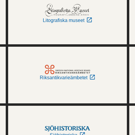
Litografiska museet
Riksantikvarieämbetet