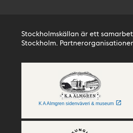
Stockholmskällan är ett samarbete
Stockholm. Partnerorganisationer 
K A Almgren sidenväveri & museum