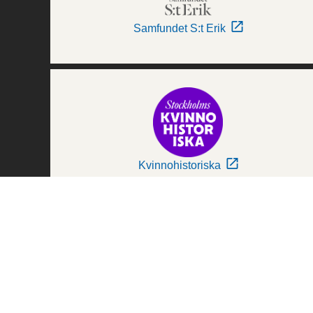
Samfundet S:t Erik
Kvinnohistoriska
Världskulturmuseerna