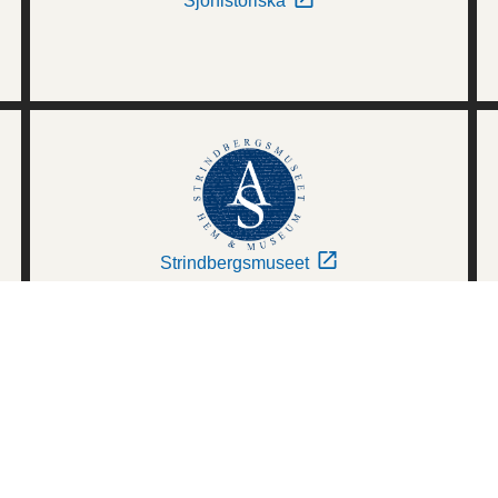
Sjöhistoriska
Strindbergsmuseet