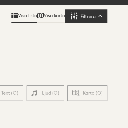
Visa karta
Visa lista
Filtrera
Filtrera
Text
(
0
)
Ljud
(
0
)
Karta
(
0
)