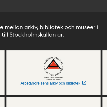
 mellan arkiv, bibliotek och museer i
till Stockholmskällan är:
Arbetarrörelsens arkiv och bibliotek