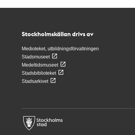
Kontakt
Stockholmskällan
Stockholmskällan drivs av
Medioteket, utbildningsförvaltningen
Stadsmuseet
Medeltidsmuseet
Stadsbiblioteket
Stadsarkivet