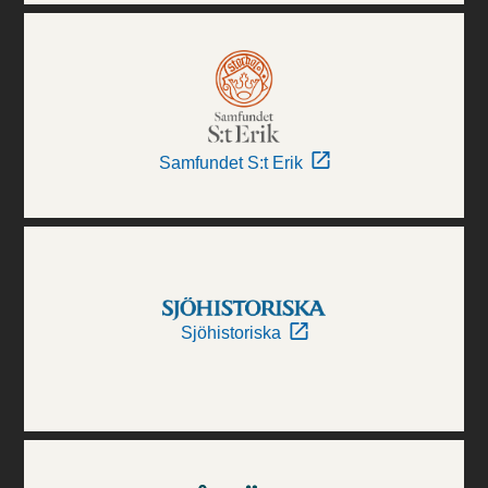
Samfundet S:t Erik
Sjöhistoriska