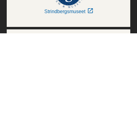
Strindbergsmuseet
Thielska Galleriet
Världskulturmuseerna