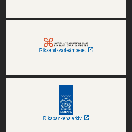
Riksantikvarieämbetet
Riksbankens arkiv