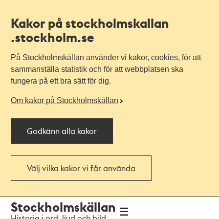
Kakor på stockholmskallan
.stockholm.se
På Stockholmskällan använder vi kakor, cookies, för att
sammanställa statistik och för att webbplatsen ska
fungera på ett bra sätt för dig.
Om kakor på Stockholmskällan
Godkänn alla kakor
Välj vilka kakor vi får använda
Till
Till
Stockholmskällan
navigationen
huvudinnehållet
Historia i ord, ljud och bild