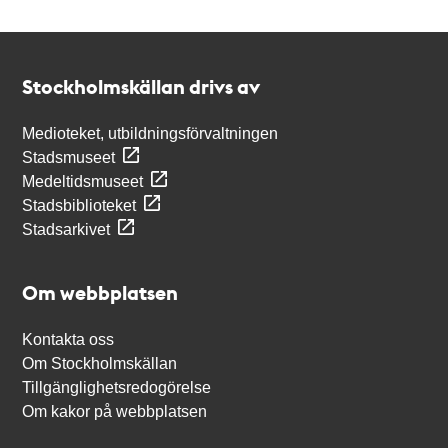
Kontakt
Stockholmskällan
Stockholmskällan drivs av
Medioteket, utbildningsförvaltningen
Stadsmuseet
Medeltidsmuseet
Stadsbiblioteket
Stadsarkivet
Om webbplatsen
Kontakta oss
Om Stockholmskällan
Tillgänglighetsredogörelse
Om kakor på webbplatsen