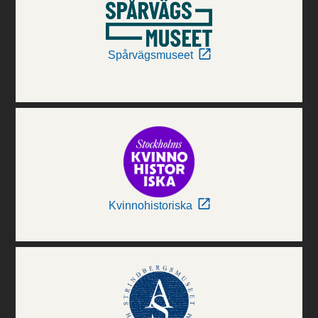
Spårvägsmuseet
Kvinnohistoriska