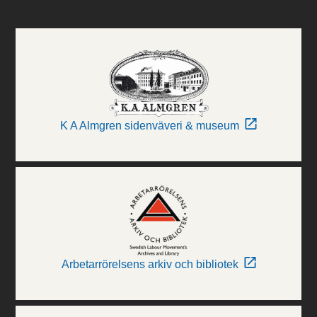
K A Almgren sidenväveri & museum
Arbetarrörelsens arkiv och bibliotek