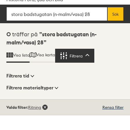
Sök
Fritextsök
Sök
Sökresultat
0
träffar på
stora badstugatan (n-
malm/vasa) 28
Visa karta
Visa lista
Filtrera
Filtrera
Filtrera tid
Filtrera materialtyper
Visningsläge
Totalt
Valda filter:
Ritning
Rensa filter
0
träffar
Lista
Karta