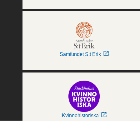
Samfundet S:t Erik
Kvinnohistoriska