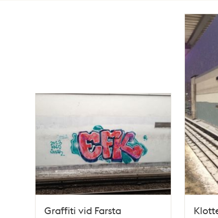
Totalt
2
träffar
Graffiti vid Farsta
Klott