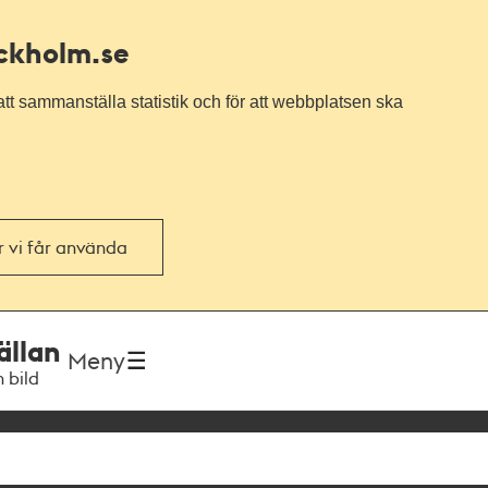
ockholm.se
tt sammanställa statistik och för att webbplatsen ska
or vi får använda
ällan
Meny
h bild