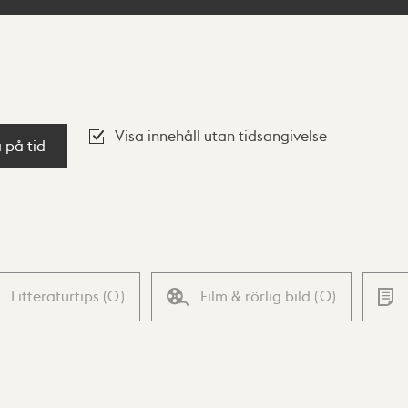
Visa innehåll utan tidsangivelse
a på tid
Litteraturtips
(
0
)
Film & rörlig bild
(
0
)