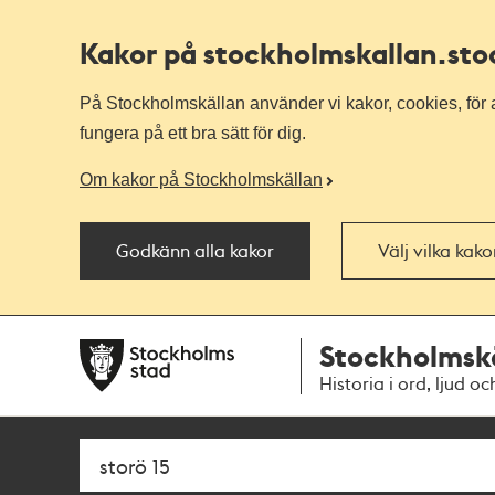
Kakor på stockholmskallan
.st
På Stockholmskällan använder vi kakor, cookies, för a
fungera på ett bra sätt för dig.
Om kakor på Stockholmskällan
Godkänn alla kakor
Välj vilka kak
Till
Till
Stockholmsk
navigationen
huvudinnehållet
Historia i ord, ljud oc
Sök
Fritextsök