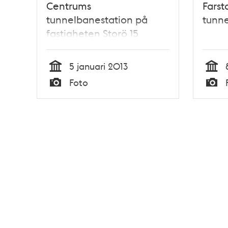
Centrums
Farst
tunnelbanestation på
tunne
fastigheten Storö 15
5 januari 2013
Tid
Tid
Foto
Typ
Typ