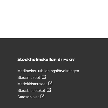
Kontakt
Stockholmskällan
Stockholmskällan drivs av
Medioteket, utbildningsförvaltningen
Stadsmuseet
Medeltidsmuseet
Stadsbiblioteket
Stadsarkivet