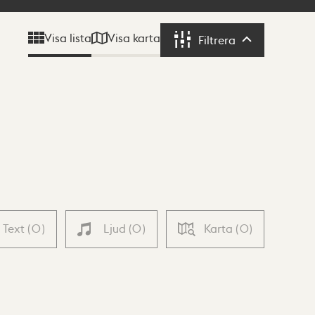
Visa karta
Visa lista
Filtrera
Filtrera
Text
(
0
)
Ljud
(
0
)
Karta
(
0
)