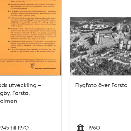
ads utveckling –
Flygfoto över Farsta
ngby, Farsta,
holmen
1945 till 1970
1960