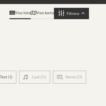
Visa karta
Visa lista
Filtrera
Filtrera
Text
(
1
)
Ljud
(
0
)
Karta
(
0
)