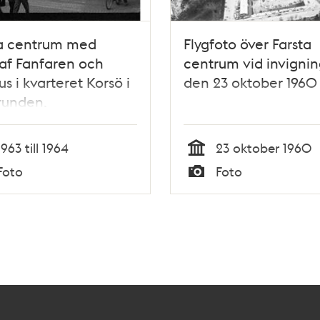
ta centrum med
Flygfoto över Farsta
af Fanfaren och
centrum vid invigni
s i kvarteret Korsö i
den 23 oktober 1960
runden.
1963 till 1964
23 oktober 1960
Tid
Foto
Foto
Typ