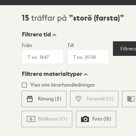
15
storö (farsta)
träffar på
Sökresultat
Filtrera tid
Från
Till
Visningsläge
Filtrer
Filtrera materialtyper
Lista
Karta
Visa inte lärarhandledningar
Ritning
(
2
)
Föremål
(
0
)
Bildkonst
(
0
)
Foto
(
12
)