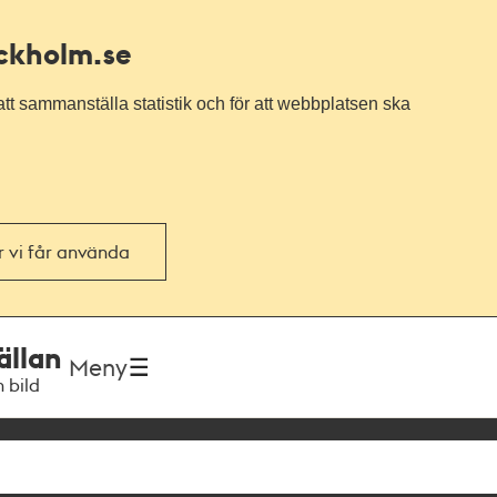
ockholm.se
tt sammanställa statistik och för att webbplatsen ska
or vi får använda
ällan
Meny
h bild