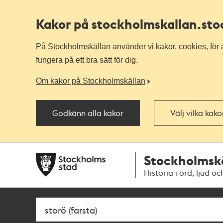
Kakor på stockholmskallan
.st
På Stockholmskällan använder vi kakor, cookies, för a
fungera på ett bra sätt för dig.
Om kakor på Stockholmskällan
Godkänn alla kakor
Välj vilka kak
Till
Till
Stockholmsk
navigationen
huvudinnehållet
Historia i ord, ljud oc
Sök
Fritextsök