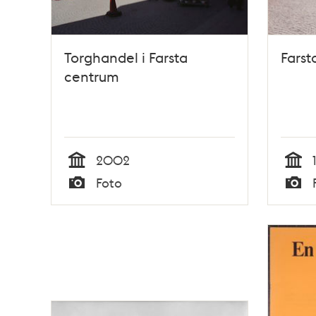
Torghandel i Farsta
Farst
centrum
2002
Tid
Tid
Foto
Typ
Typ