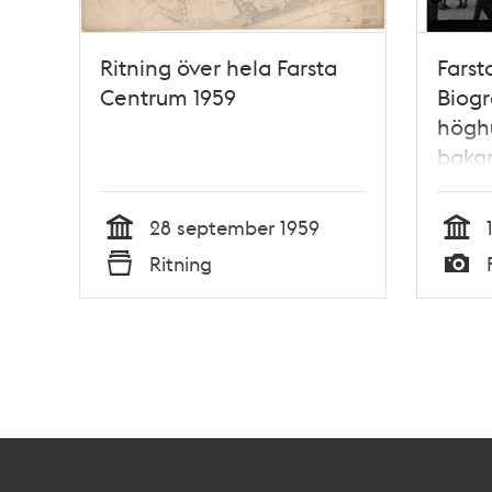
Ritning över hela Farsta
Fars
Centrum 1959
Biogr
höghu
bakg
28 september 1959
Tid
Tid
Ritning
Typ
Typ
Kontakt