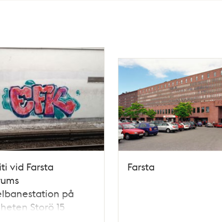
ti vid Farsta
Farsta
rums
lbanestation på
gheten Storö 15