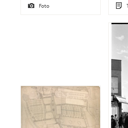
Tid
Tid
Foto
Typ
Typ