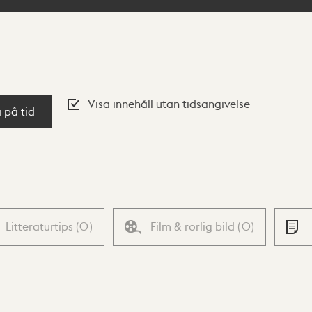
Visa innehåll utan tidsangivelse
a på tid
Litteraturtips
(
0
)
Film & rörlig bild
(
0
)