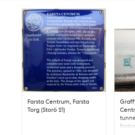
Totalt
15
träffar
Farsta Centrum, Farsta
Graffi
Torg (Storö 21)
Cent
tunne
fasti