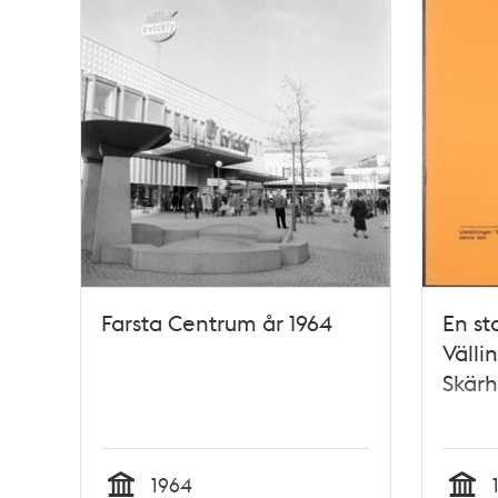
Farsta Centrum år 1964
En st
Välli
Skär
1964