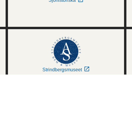
Sjöhistoriska
Strindbergsmuseet