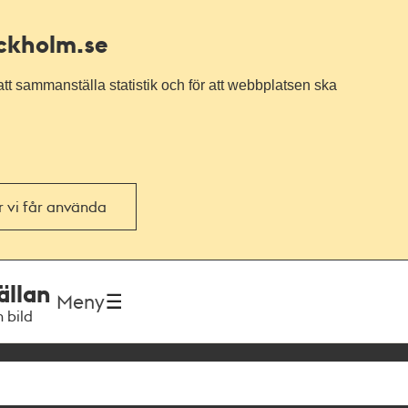
ockholm.se
tt sammanställa statistik och för att webbplatsen ska
or vi får använda
ällan
Meny
h bild