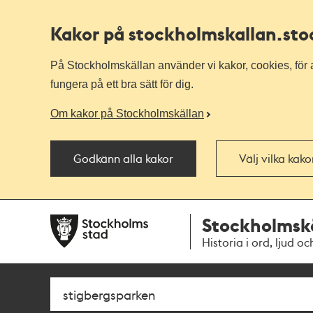
Kakor på stockholmskallan
.st
På Stockholmskällan använder vi kakor, cookies, för a
fungera på ett bra sätt för dig.
Om kakor på Stockholmskällan
Godkänn alla kakor
Välj vilka kak
Till
Till
Stockholmsk
navigationen
huvudinnehållet
Historia i ord, ljud oc
Sök
Fritextsök