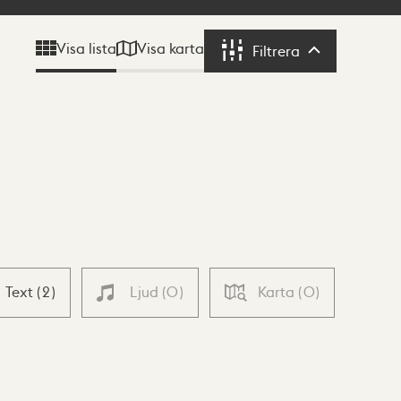
Visa karta
Visa lista
Filtrera
Filtrera
Text
(
2
)
Ljud
(
0
)
Karta
(
0
)