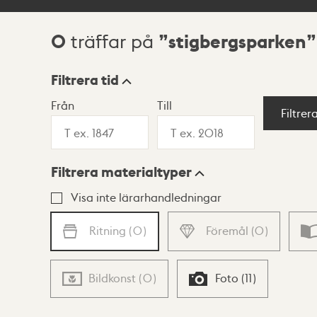
0
stigbergsparken
träffar på
Sökresultat
Filtrera tid
Från
Till
Visningsläge
Filtrer
Filtrera materialtyper
Lista
Karta
Visa inte lärarhandledningar
Ritning
(
0
)
Föremål
(
0
)
Bildkonst
(
0
)
Foto
(
11
)