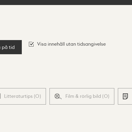
Visa innehåll utan tidsangivelse
a på tid
Litteraturtips
(
0
)
Film & rörlig bild
(
0
)