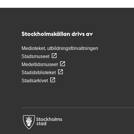
Kontakt
Stockholmskällan
Stockholmskällan drivs av
Medioteket, utbildningsförvaltningen
Stadsmuseet
Medeltidsmuseet
Stadsbiblioteket
Stadsarkivet