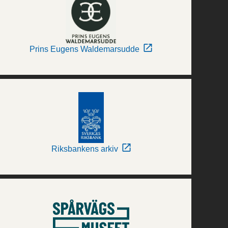
Prins Eugens Waldemarsudde
Riksbankens arkiv