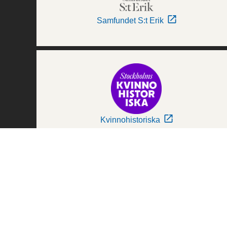
Samfundet S:t Erik
Kvinnohistoriska
Världskulturmuseerna