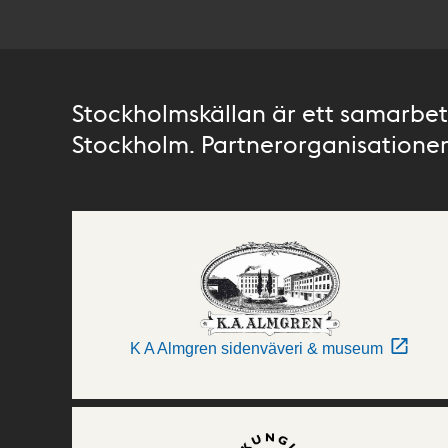
Stockholmskällan är ett samarbete
Stockholm. Partnerorganisationer 
K A Almgren sidenväveri & museum