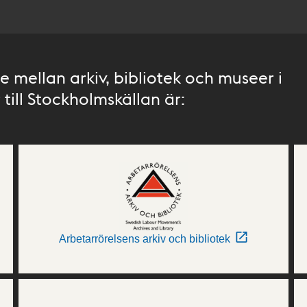
 mellan arkiv, bibliotek och museer i
till Stockholmskällan är:
Arbetarrörelsens arkiv och bibliotek