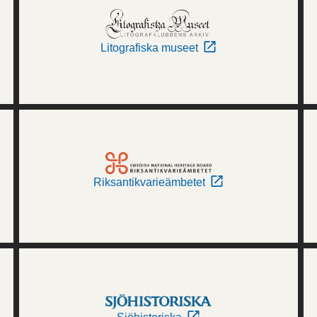
Litografiska museet
Riksantikvarieämbetet