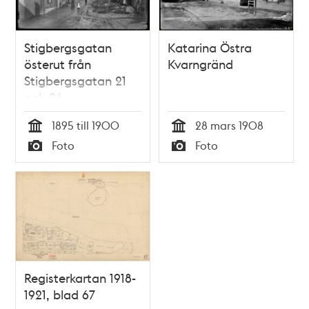
Stigbergsgatan
Katarina Östra
österut från
Kvarngränd
Stigbergsgatan 21
och 26.
1895 till 1900
28 mars 1908
Tid
Tid
Foto
Foto
Typ
Typ
Registerkartan 1918-
1921, blad 67