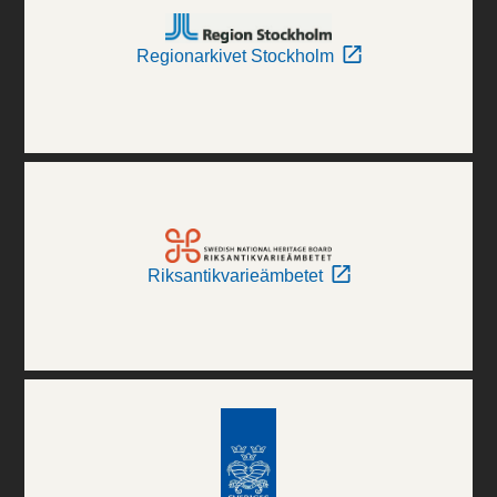
Regionarkivet Stockholm
Riksantikvarieämbetet