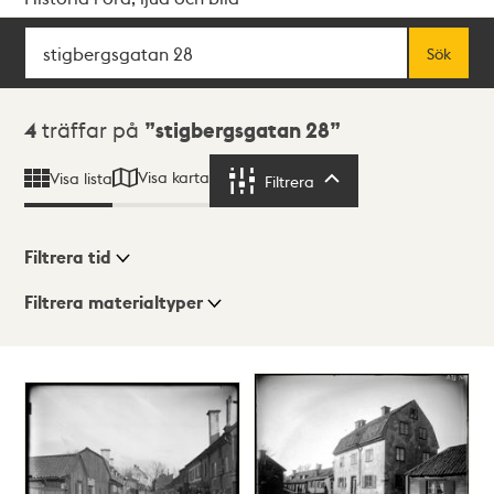
Sök
Fritextsök
Sök
Sökresultat
4
träffar på
stigbergsgatan 28
Visa karta
Visa lista
Filtrera
Filtrera
Filtrera tid
Filtrera materialtyper
Visningsläge
Totalt
4
träffar
Lista
Karta