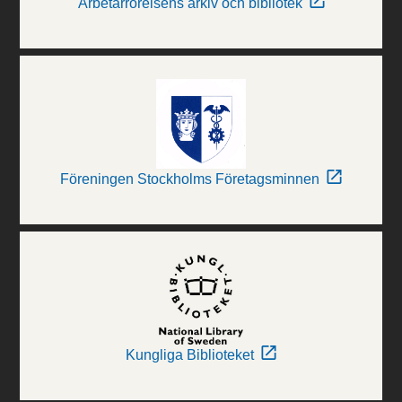
Arbetarrörelsens arkiv och bibliotek
Föreningen Stockholms Företagsminnen
Kungliga Biblioteket