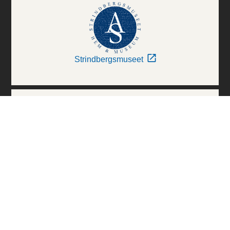
Strindbergsmuseet
Thielska Galleriet