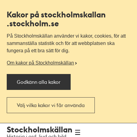
Kakor på stockholmskallan
.stockholm.se
På Stockholmskällan använder vi kakor, cookies, för att
sammanställa statistik och för att webbplatsen ska
fungera på ett bra sätt för dig.
Om kakor på Stockholmskällan
Godkänn alla kakor
Välj vilka kakor vi får använda
Till
Till
Stockholmskällan
navigationen
huvudinnehållet
Historia i ord, ljud och bild