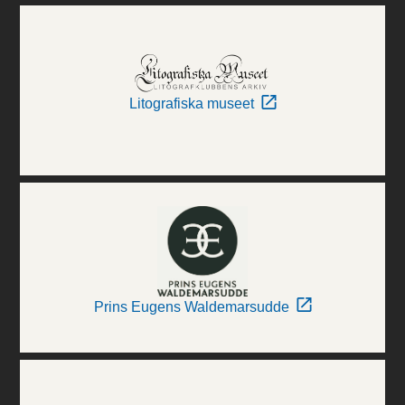
Litografiska museet
Prins Eugens Waldemarsudde