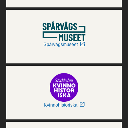
Spårvägsmuseet
Kvinnohistoriska