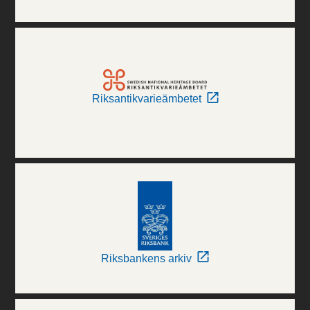
Riksantikvarieämbetet
Riksbankens arkiv