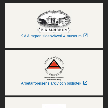
K A Almgren sidenväveri & museum
Arbetarrörelsens arkiv och bibliotek