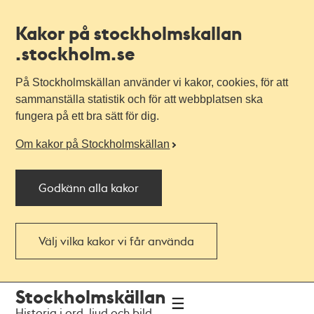
Kakor på stockholmskallan
.stockholm.se
På Stockholmskällan använder vi kakor, cookies, för att
sammanställa statistik och för att webbplatsen ska
fungera på ett bra sätt för dig.
Om kakor på Stockholmskällan
Godkänn alla kakor
Välj vilka kakor vi får använda
Till
Till
Stockholmskällan
navigationen
huvudinnehållet
Historia i ord, ljud och bild