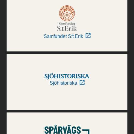
Samfundet S:t Erik
Sjöhistoriska