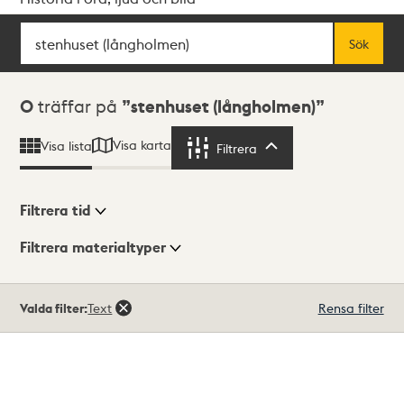
Sök
Fritextsök
Sök
Sökresultat
0
träffar på
stenhuset (långholmen)
Visa karta
Visa lista
Filtrera
Filtrera
Filtrera tid
Filtrera materialtyper
Visningsläge
Totalt
Valda filter:
Text
Rensa filter
0
träffar
Lista
Karta