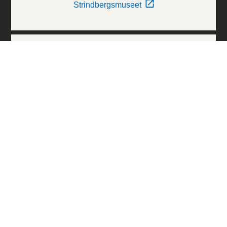
Strindbergsmuseet
Thielska Galleriet
Världskulturmuseerna