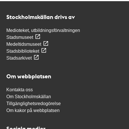
Kontakt
Stockholmskällan
Stockholmskällan drivs av
Medioteket, utbildningsförvaltningen
Stadsmuseet
Medeltidsmuseet
Stadsbiblioteket
Stadsarkivet
Om webbplatsen
Kontakta oss
Om Stockholmskällan
Tillgänglighetsredogörelse
Om kakor på webbplatsen
Sociala medier