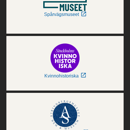
Spårvägsmuseet
Kvinnohistoriska