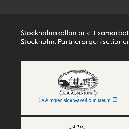
Stockholmskällan är ett samarbete
Stockholm. Partnerorganisationer 
K A Almgren sidenväveri & museum