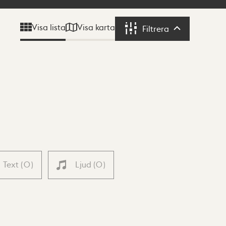
Visa karta
Visa lista
Filtrera
Filtrera
Text
(
0
)
Ljud
(
0
)