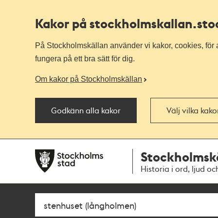
Kakor på stockholmskallan
.st
På Stockholmskällan använder vi kakor, cookies, för a
fungera på ett bra sätt för dig.
Om kakor på Stockholmskällan
Godkänn alla kakor
Välj vilka kak
Till
Till
Stockholmsk
navigationen
huvudinnehållet
Historia i ord, ljud oc
Sök
Fritextsök