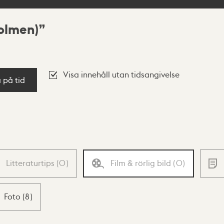
olmen)
Visa innehåll utan tidsangivelse
a på tid
Litteraturtips
(
0
)
Film & rörlig bild
(
0
)
Foto
(
8
)