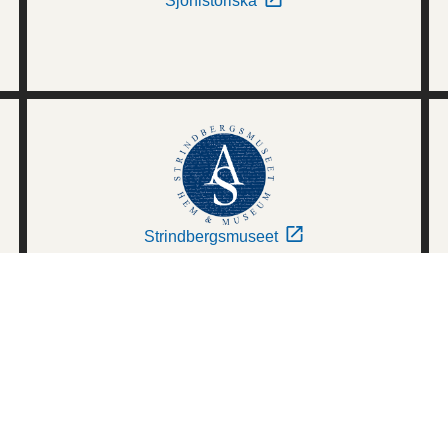
Sjöhistoriska
Strindbergsmuseet