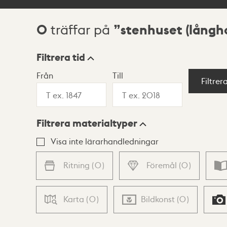
0
stenhuset (långh
träffar på
Sökresultat
Filtrera tid
Från
Till
Visningsläge
Filtrer
Filtrera materialtyper
Lista
Karta
Visa inte lärarhandledningar
Ritning
(
0
)
Föremål
(
0
)
Karta
(
0
)
Bildkonst
(
0
)