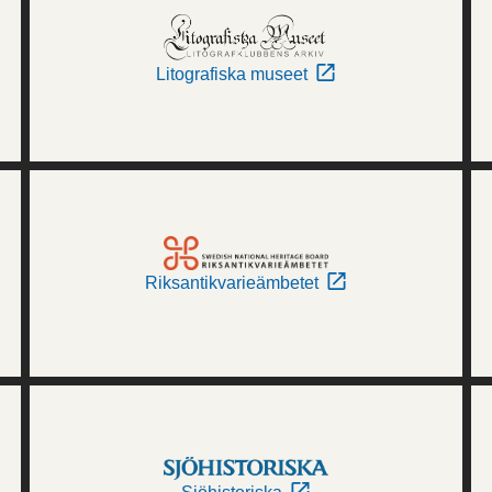
Litografiska museet
Riksantikvarieämbetet