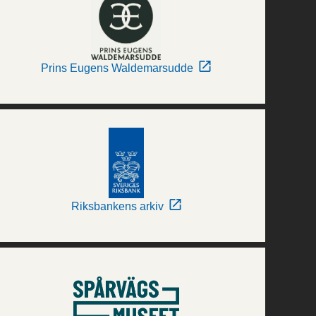
Prins Eugens Waldemarsudde
Riksbankens arkiv