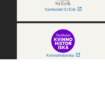
Samfundet S:t Erik
Kvinnohistoriska
Världskulturmuseerna