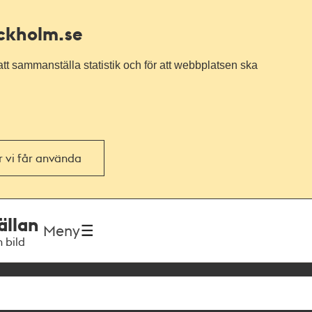
ockholm.se
tt sammanställa statistik och för att webbplatsen ska
or vi får använda
ällan
Meny
h bild