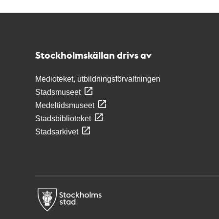
Kontakt
Stockholmskällan
Stockholmskällan drivs av
Medioteket, utbildningsförvaltningen
Stadsmuseet
Medeltidsmuseet
Stadsbiblioteket
Stadsarkivet