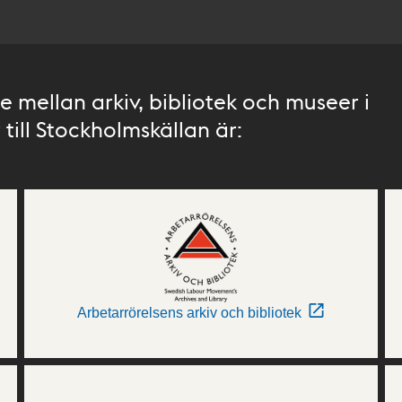
 mellan arkiv, bibliotek och museer i
till Stockholmskällan är:
Arbetarrörelsens arkiv och bibliotek