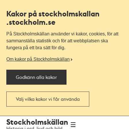
Kakor på stockholmskallan
.stockholm.se
På Stockholmskällan använder vi kakor, cookies, för att
sammanställa statistik och för att webbplatsen ska
fungera på ett bra sätt för dig.
Om kakor på Stockholmskällan
Godkänn alla kakor
Välj vilka kakor vi får använda
Till
Till
Stockholmskällan
navigationen
huvudinnehållet
Historia i ord, ljud och bild