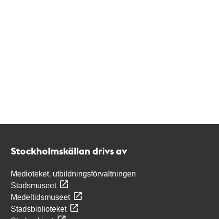
Kontakt
Stockholmskällan
Stockholmskällan drivs av
Medioteket, utbildningsförvaltningen
Stadsmuseet
Medeltidsmuseet
Stadsbiblioteket