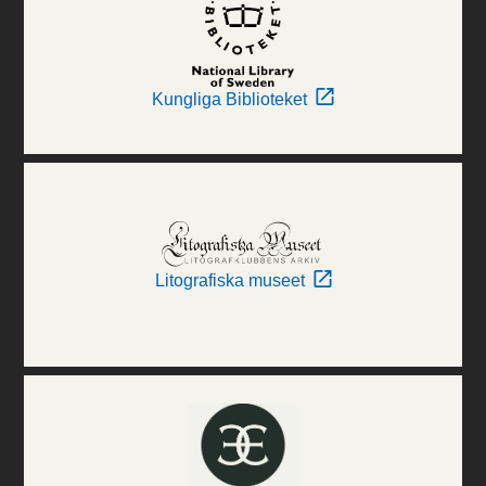
Kungliga Biblioteket
Litografiska museet