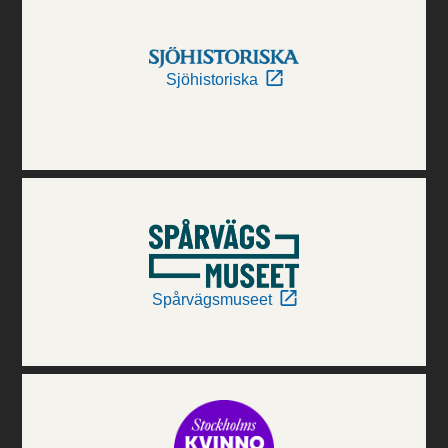
Sjöhistoriska
Spårvägsmuseet