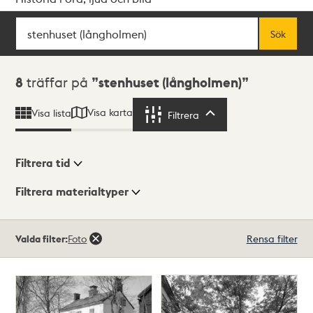
Sök
Fritextsök
Sök
Sökresultat
8
träffar på
stenhuset (långholmen)
Visa karta
Visa lista
Filtrera
Filtrera
Filtrera tid
Filtrera materialtyper
Visningsläge
Totalt
Valda filter:
Foto
Rensa filter
8
träffar
Lista
Karta