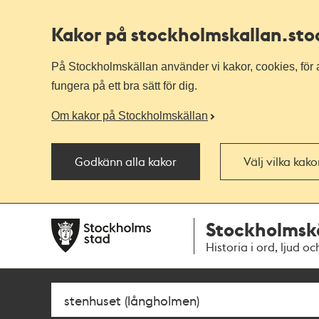
Kakor på stockholmskallan
.st
På Stockholmskällan använder vi kakor, cookies, för a
fungera på ett bra sätt för dig.
Om kakor på Stockholmskällan
Godkänn alla kakor
Välj vilka kak
Till
Till
Stockholmsk
navigationen
huvudinnehållet
Historia i ord, ljud oc
Sök
Fritextsök