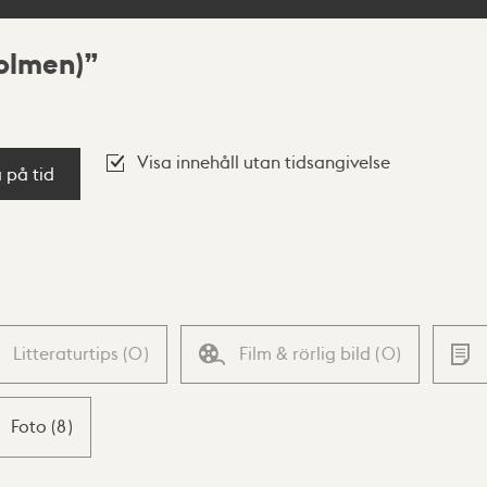
olmen)
Visa innehåll utan tidsangivelse
a på tid
Litteraturtips
(
0
)
Film & rörlig bild
(
0
)
Foto
(
8
)