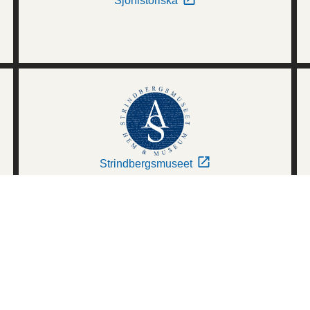
Sjöhistoriska
Strindbergsmuseet