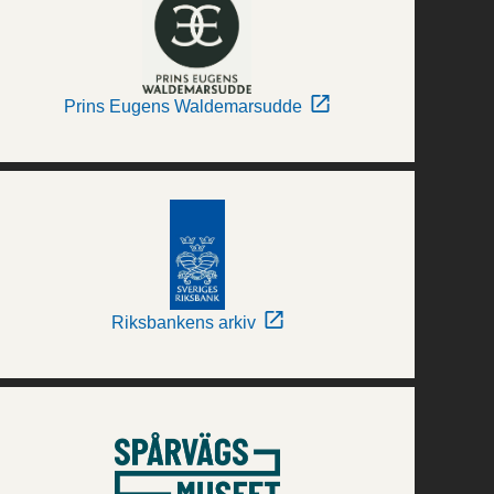
Prins Eugens Waldemarsudde
Riksbankens arkiv