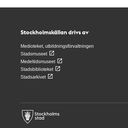
Kontakt
Stockholmskällan
Stockholmskällan drivs av
Medioteket, utbildningsförvaltningen
Stadsmuseet
Medeltidsmuseet
Stadsbiblioteket
Stadsarkivet