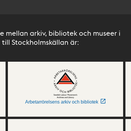
 mellan arkiv, bibliotek och museer i
till Stockholmskällan är:
Arbetarrörelsens arkiv och bibliotek