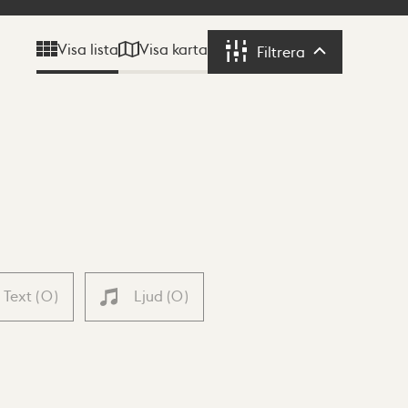
Visa karta
Visa lista
Filtrera
Filtrera
Text
(
0
)
Ljud
(
0
)