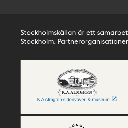
Stockholmskällan är ett samarbete
Stockholm. Partnerorganisationer 
K A Almgren sidenväveri & museum