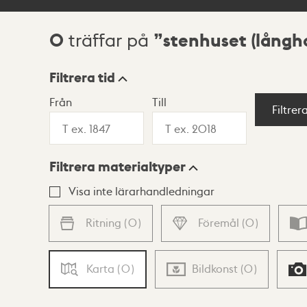
0
stenhuset (långh
träffar på
Sökresultat
Filtrera tid
Från
Till
Visningsläge
Filtrer
Filtrera materialtyper
Lista
Karta
Visa inte lärarhandledningar
Ritning
(
0
)
Föremål
(
0
)
Karta
(
0
)
Bildkonst
(
0
)