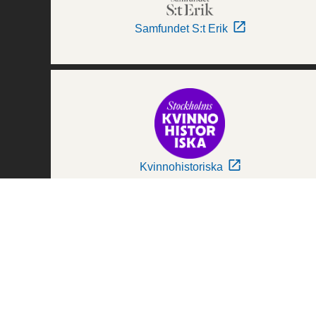
Samfundet S:t Erik
Kvinnohistoriska
Världskulturmuseerna