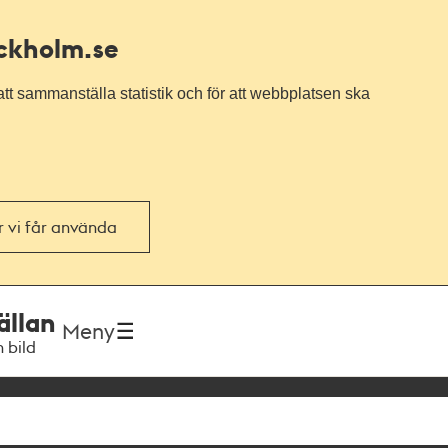
ockholm.se
tt sammanställa statistik och för att webbplatsen ska
or vi får använda
ällan
Meny
h bild