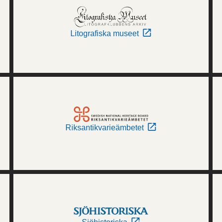
Litografiska museet
Riksantikvarieämbetet