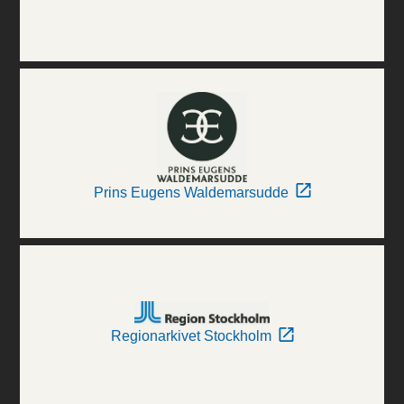
Prins Eugens Waldemarsudde
Regionarkivet Stockholm