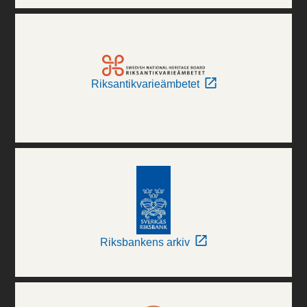
Riksantikvarieämbetet
Riksbankens arkiv