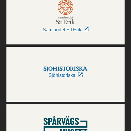
Samfundet S:t Erik
Sjöhistoriska