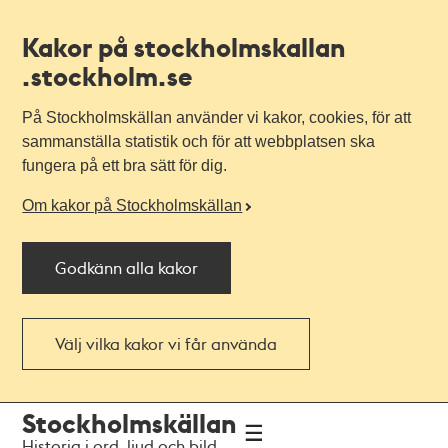
Kakor på stockholmskallan
.stockholm.se
På Stockholmskällan använder vi kakor, cookies, för att
sammanställa statistik och för att webbplatsen ska
fungera på ett bra sätt för dig.
Om kakor på Stockholmskällan
Godkänn alla kakor
Välj vilka kakor vi får använda
Till
Till
Stockholmskällan
navigationen
huvudinnehållet
Historia i ord, ljud och bild