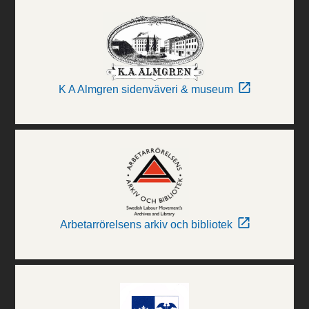
K A Almgren sidenväveri & museum
Arbetarrörelsens arkiv och bibliotek