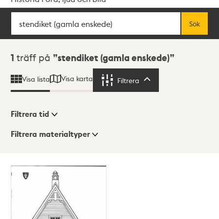
Sök
Fritextsök
Sök
Sökresultat
1
träff på
stendiket (gamla enskede)
Visa karta
Visa lista
Filtrera
Filtrera
Filtrera tid
Filtrera materialtyper
Visningsläge
Totalt
1
träffar
Lista
Karta