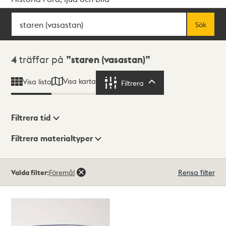
Sök
Fritextsök
Sök
Sökresultat
4
träffar på
staren (vasastan)
Visa karta
Visa lista
Filtrera
Filtrera
Filtrera tid
Filtrera materialtyper
Visningsläge
Totalt
Valda filter:
Föremål
Rensa filter
4
träffar
Lista
Karta