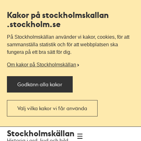
Kakor på stockholmskallan
.stockholm.se
På Stockholmskällan använder vi kakor, cookies, för att
sammanställa statistik och för att webbplatsen ska
fungera på ett bra sätt för dig.
Om kakor på Stockholmskällan
Godkänn alla kakor
Välj vilka kakor vi får använda
Till
Till
Stockholmskällan
navigationen
huvudinnehållet
Historia i ord, ljud och bild