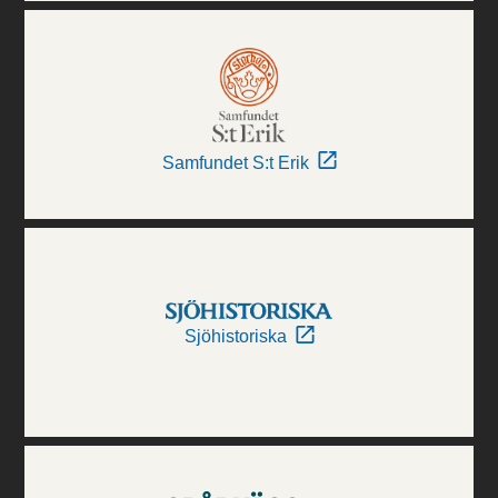
Samfundet S:t Erik
Sjöhistoriska