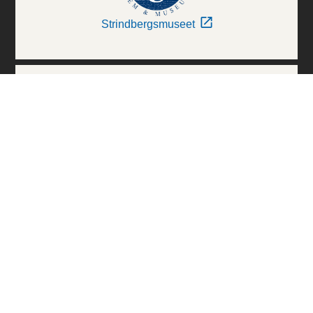
Strindbergsmuseet
Thielska Galleriet
Världskulturmuseerna