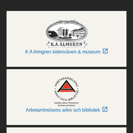
K A Almgren sidenväveri & museum
Arbetarrörelsens arkiv och bibliotek