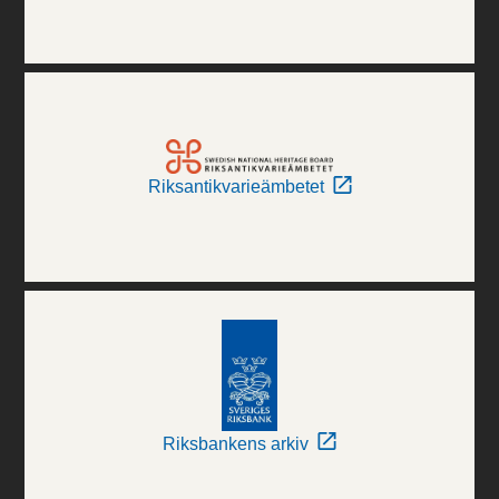
Riksantikvarieämbetet
Riksbankens arkiv