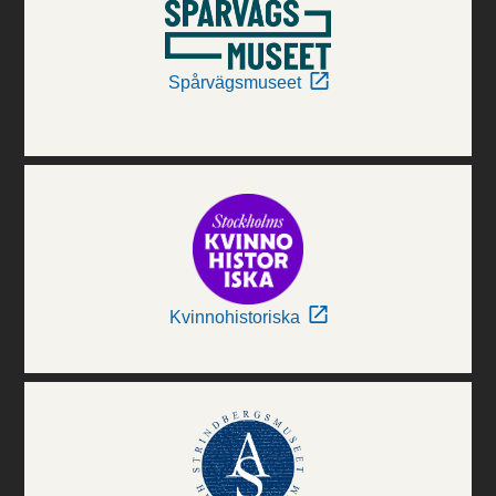
Spårvägsmuseet
Kvinnohistoriska