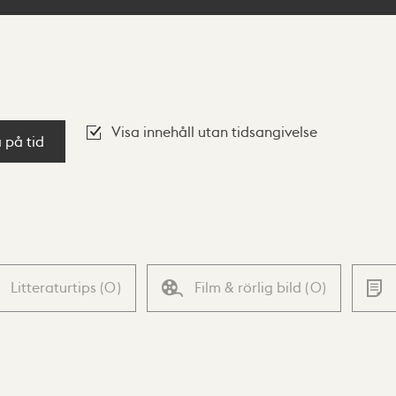
Visa innehåll utan tidsangivelse
a på tid
Litteraturtips
(
0
)
Film & rörlig bild
(
0
)