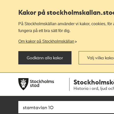
Kakor på stockholmskallan
.st
På Stockholmskällan använder vi kakor, cookies, för a
fungera på ett bra sätt för dig.
Om kakor på Stockholmskällan
Godkänn alla kakor
Välj vilka kak
Till
Till
Stockholmsk
navigationen
huvudinnehållet
Historia i ord, ljud oc
Sök
Fritextsök