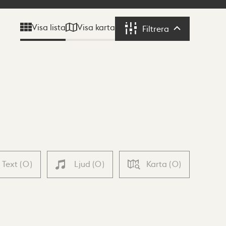
Visa karta
Visa lista
Filtrera
Filtrera
Text
(
0
)
Ljud
(
0
)
Karta
(
0
)