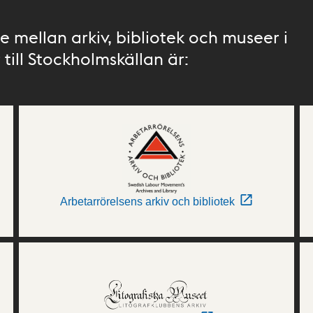
 mellan arkiv, bibliotek och museer i
till Stockholmskällan är:
Arbetarrörelsens arkiv och bibliotek