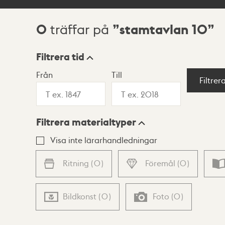
0
stamtavlan 10
träffar på
Sökresultat
Filtrera tid
Från
Till
Visningsläge
Filtrer
Filtrera materialtyper
Lista
Karta
Visa inte lärarhandledningar
Ritning
(
0
)
Föremål
(
0
)
Bildkonst
(
0
)
Foto
(
0
)