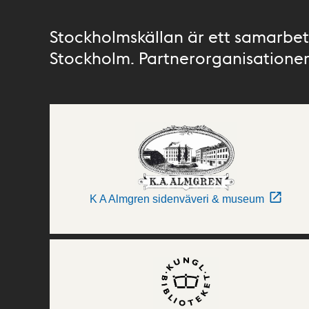
Stockholmskällan är ett samarbete
Stockholm. Partnerorganisationer 
K A Almgren sidenväveri & museum