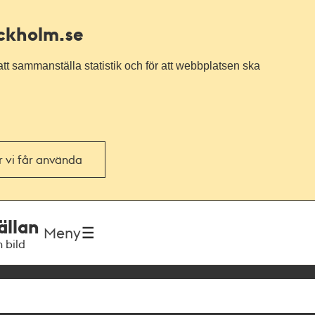
ockholm.se
tt sammanställa statistik och för att webbplatsen ska
or vi får använda
ällan
Meny
h bild