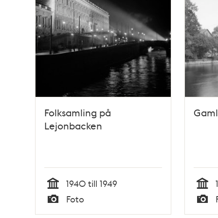
Folksamling på
Gaml
Lejonbacken
1940 till 1949
Tid
Tid
Foto
Typ
Typ