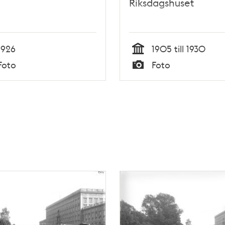
Riksdagshuset
1926
1905 till 1930
Tid
Foto
Foto
Typ