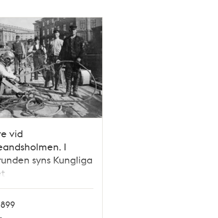
e vid
eandsholmen. I
unden syns Kungliga
et
1899