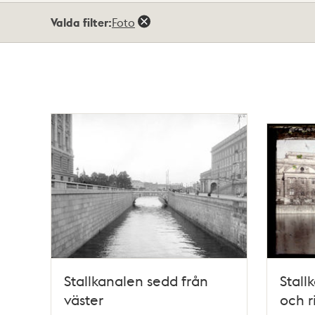
Totalt
Valda filter:
Foto
14
träffar
Stallkanalen sedd från
Stall
väster
och r