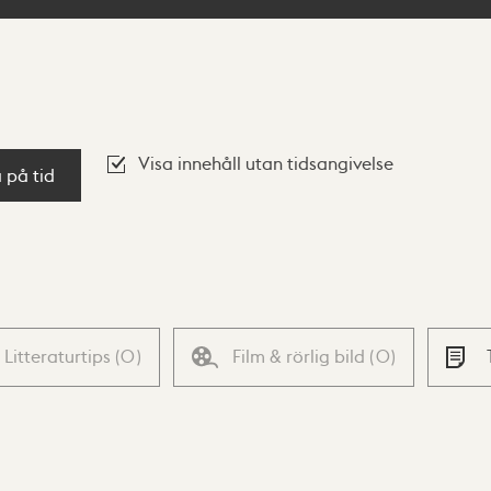
Visa innehåll utan tidsangivelse
a på tid
Litteraturtips
(
0
)
Film & rörlig bild
(
0
)