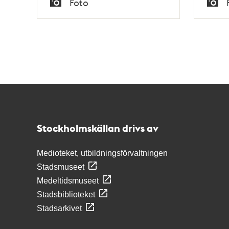
Foto
Typ
Typ
Kontakt
Stockholmskällan
Stockholmskällan drivs av
Medioteket, utbildningsförvaltningen
Stadsmuseet
Medeltidsmuseet
Stadsbiblioteket
Stadsarkivet