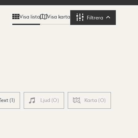
Visa karta
Visa lista
Filtrera
Filtrera
Text
(
1
)
Ljud
(
0
)
Karta
(
0
)