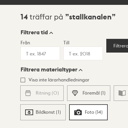
14
stallkanalen
träffar på
Sökresultat
Filtrera tid
Från
Till
Visningsläge
Filtrer
Filtrera materialtyper
Lista
Karta
Visa inte lärarhandledningar
Ritning
(
0
)
Föremål
(
1
)
Bildkonst
(
1
)
Foto
(
14
)