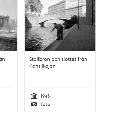
rån
Stallbron och slottet från
Kanslikajen
1945
Tid
Foto
Typ