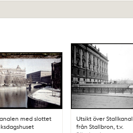
kanalen med slottet
Utsikt över Stallkana
iksdagshuset
från Stallbron, t.v.