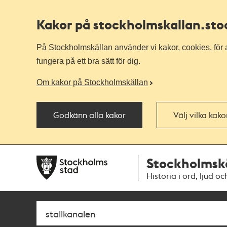
Kakor på stockholmskallan
.st
På Stockholmskällan använder vi kakor, cookies, för a
fungera på ett bra sätt för dig.
Om kakor på Stockholmskällan
Godkänn alla kakor
Välj vilka kak
Till
Till
Stockholmsk
navigationen
huvudinnehållet
Historia i ord, ljud oc
Sök
Fritextsök