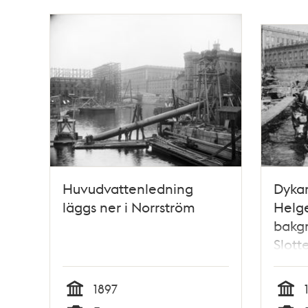
Huvudvattenledning
Dykar
läggs ner i Norrström
Helg
bakgr
Slott
1897
Tid
Tid