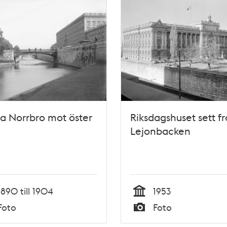
a Norrbro mot öster
Riksdagshuset sett f
Lejonbacken
1890 till 1904
1953
Tid
Foto
Foto
Typ