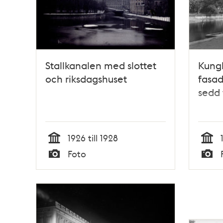
Stallkanalen med slottet
Kungl
och riksdagshuset
fasad
sedd 
1926 till 1928
Tid
Tid
Foto
Typ
Typ