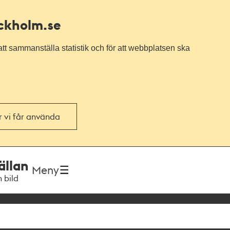
ockholm.se
tt sammanställa statistik och för att webbplatsen ska
or vi får använda
ällan
Meny
h bild