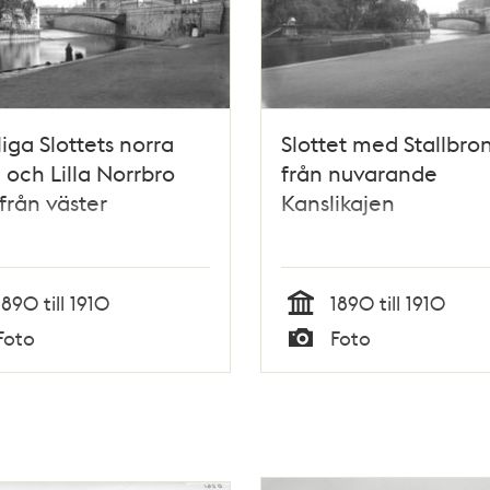
iga Slottets norra
Slottet med Stallbron
 och Lilla Norrbro
från nuvarande
från väster
Kanslikajen
1890 till 1910
1890 till 1910
Tid
Foto
Foto
Typ