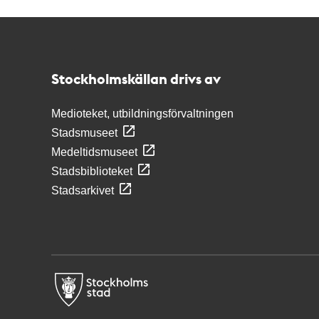
Kontakt
Stockholmskällan
Stockholmskällan drivs av
Medioteket, utbildningsförvaltningen
Stadsmuseet
Medeltidsmuseet
Stadsbiblioteket
Stadsarkivet