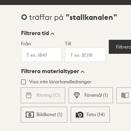
0
stallkanalen
träffar på
Sökresultat
Filtrera tid
Från
Till
Visningsläge
Filtrer
Filtrera materialtyper
Lista
Karta
Visa inte lärarhandledningar
Ritning
(
0
)
Föremål
(
1
)
Bildkonst
(
1
)
Foto
(
14
)