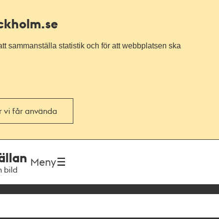
ockholm.se
tt sammanställa statistik och för att webbplatsen ska
or vi får använda
ällan
Meny
h bild