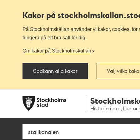
Kakor på stockholmskallan
.st
På Stockholmskällan använder vi kakor, cookies, för a
fungera på ett bra sätt för dig.
Om kakor på Stockholmskällan
Godkänn alla kakor
Välj vilka kak
Till
Till
Stockholmsk
navigationen
huvudinnehållet
Historia i ord, ljud oc
Sök
Fritextsök