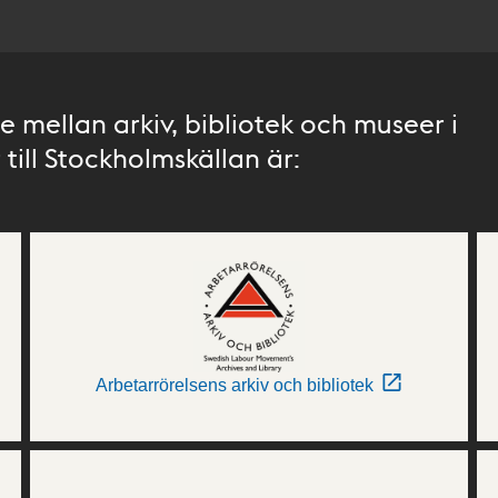
 mellan arkiv, bibliotek och museer i
till Stockholmskällan är:
Arbetarrörelsens arkiv och bibliotek