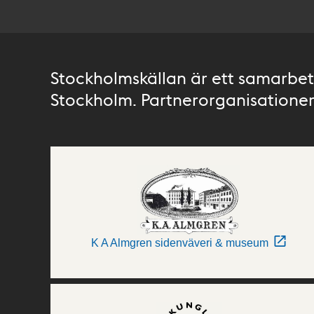
Stockholmskällan är ett samarbete
Stockholm. Partnerorganisationer 
K A Almgren sidenväveri & museum