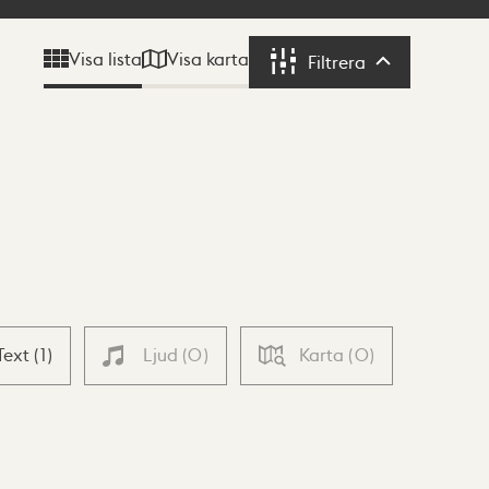
Visa karta
Visa lista
Filtrera
Filtrera
Text
(
1
)
Ljud
(
0
)
Karta
(
0
)