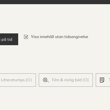
Visa innehåll utan tidsangivelse
a på tid
Litteraturtips
(
0
)
Film & rörlig bild
(
0
)