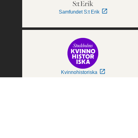
Samfundet S:t Erik
Kvinnohistoriska
Världskulturmuseerna