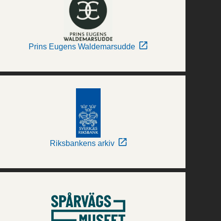
Prins Eugens Waldemarsudde
Riksbankens arkiv