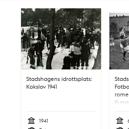
Totalt
23
träffar
Stadshagens idrottsplats:
Stads
Kokslov 1941
Fotbo
rome
Kung
1941
Tid
Tid