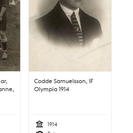
ar,
Codde Samuelsson, IF
anne,
Olympia 1914
1914
Tid