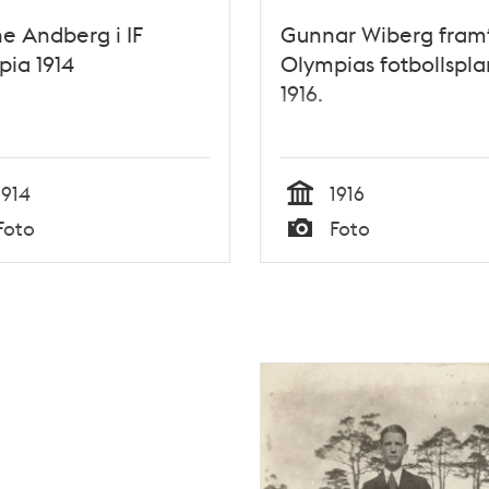
e Andberg i IF
Gunnar Wiberg framf
ia 1914
Olympias fotbollspla
1916.
1914
1916
Tid
Foto
Foto
Typ