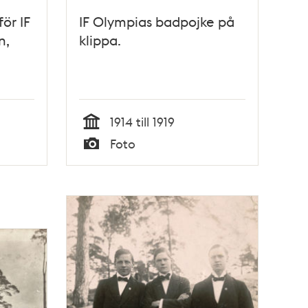
ör IF
IF Olympias badpojke på
n,
klippa.
1914 till 1919
Tid
Foto
Typ