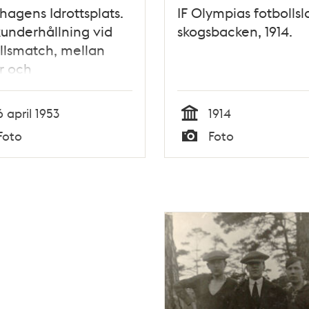
hagens Idrottsplats.
IF Olympias fotbollsl
underhållning vid
skogsbacken, 1914.
llsmatch, mellan
r och
sholmsbor.
misen är
6 april 1953
1914
dligen Rosa Taikon.
Tid
Foto
Foto
Typ