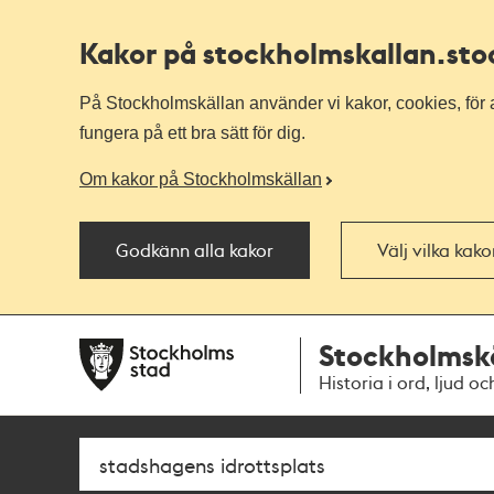
Kakor på stockholmskallan
.st
På Stockholmskällan använder vi kakor, cookies, för a
fungera på ett bra sätt för dig.
Om kakor på Stockholmskällan
Godkänn alla kakor
Välj vilka kak
Till
Till
Stockholmsk
navigationen
huvudinnehållet
Historia i ord, ljud oc
Sök
Fritextsök