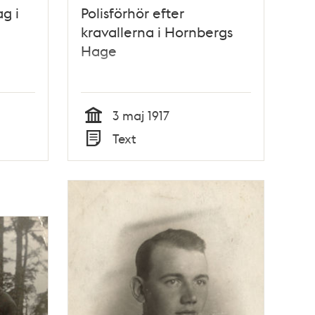
ag i
Polisförhör efter
kravallerna i Hornbergs
Hage
3 maj 1917
Tid
Text
Typ