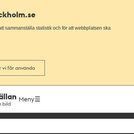
ockholm.se
tt sammanställa statistik och för att webbplatsen ska
or vi får använda
ällan
Meny
h bild