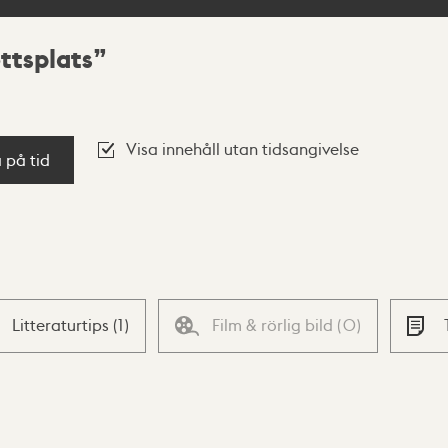
ttsplats
Visa innehåll utan tidsangivelse
a på tid
Litteraturtips
(
1
)
Film & rörlig bild
(
0
)