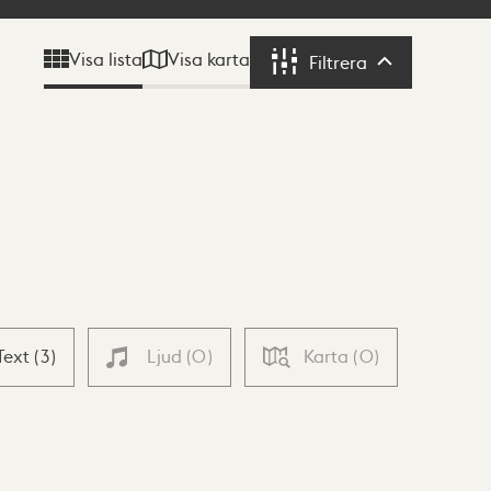
Visa karta
Visa lista
Filtrera
Filtrera
Text
(
3
)
Ljud
(
0
)
Karta
(
0
)