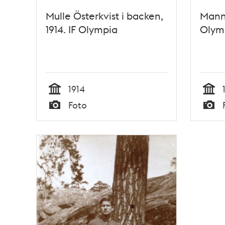
Mulle Österkvist i backen,
Mann
1914. IF Olympia
Olymp
1914
Tid
Tid
Foto
Typ
Typ