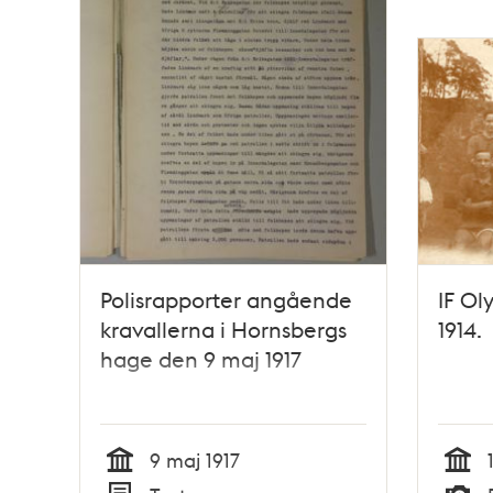
Polisrapporter angående
IF Ol
kravallerna i Hornsbergs
1914.
hage den 9 maj 1917
9 maj 1917
Tid
Tid