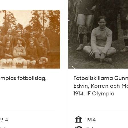
ympias fotbollslag,
Fotbollskillarna Gunn
Edvin, Korren och M
1914. IF Olympia
1914
1914
Tid