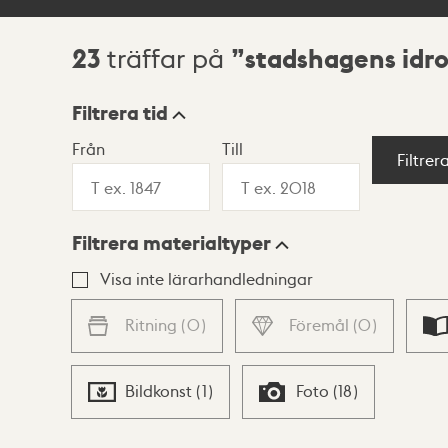
23
stadshagens idro
träffar på
Sökresultat
Filtrera tid
Från
Till
Visningsläge
Filtrer
Filtrera materialtyper
Lista
Karta
Visa inte lärarhandledningar
Ritning
(
0
)
Föremål
(
0
)
Bildkonst
(
1
)
Foto
(
18
)