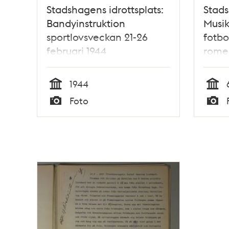
Stadshagens idrottsplats:
Stads
Bandyinstruktion
Musik
sportlovsveckan 21-26
fotbo
februari 1944
rome
Kung
Trum
1944
förmo
Tid
Tid
Foto
Typ
Typ