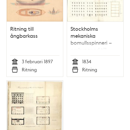
Ritning till
Stockholms
ångbarkass
mekaniska
bomullsspinneri –
ombyggnad till
fabrik 1834
3 februari 1897
1834
Tid
Tid
Ritning
Ritning
Typ
Typ