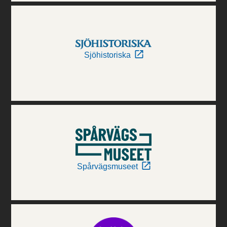
Sjöhistoriska
Spårvägsmuseet