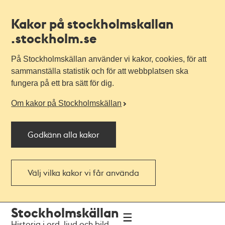
Kakor på stockholmskallan
.stockholm.se
På Stockholmskällan använder vi kakor, cookies, för att
sammanställa statistik och för att webbplatsen ska
fungera på ett bra sätt för dig.
Om kakor på Stockholmskällan
Godkänn alla kakor
Välj vilka kakor vi får använda
Till
Till
Stockholmskällan
navigationen
huvudinnehållet
Historia i ord, ljud och bild