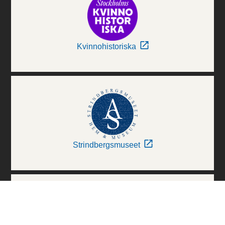
Kvinnohistoriska
Strindbergsmuseet