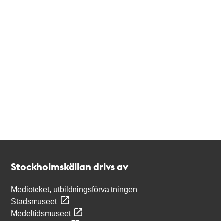
Kontakt
Stockholmskällan
Stockholmskällan drivs av
Medioteket, utbildningsförvaltningen
Stadsmuseet
Medeltidsmuseet