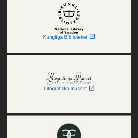
Kungliga Biblioteket
Litografiska museet