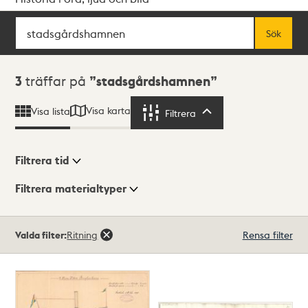
Sök
Fritextsök
Sök
Sökresultat
3
träffar på
stadsgårdshamnen
Visa karta
Visa lista
Filtrera
Filtrera
Filtrera tid
Filtrera materialtyper
Visningsläge
Totalt
Valda filter:
Ritning
Rensa filter
3
träffar
Lista
Karta