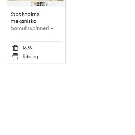
Stockholms
mekaniska
bomullsspinneri –
matsal, arbetssal
och kontor 1836
1836
Tid
Ritning
Typ