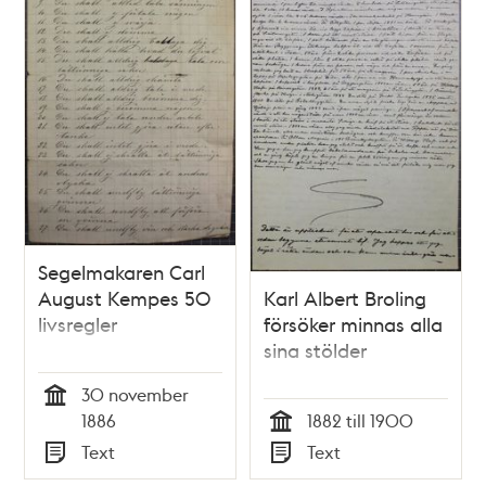
stadsmuseum
Segelmakaren Carl
August Kempes 50
Karl Albert Broling
livsregler
försöker minnas alla
sina stölder
30 november
Tid
1886
1882 till 1900
Tid
Text
Text
Typ
Typ