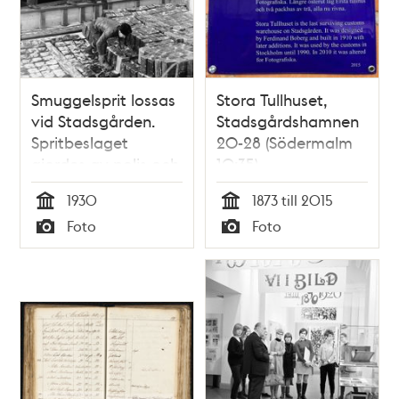
Smuggelsprit lossas
Stora Tullhuset,
vid Stadsgården.
Stadsgårdshamnen
Spritbeslaget
20-28 (Södermalm
gjordes av polis och
10:35)
tull vid Sandskär,
1930
1873 till 2015
natten till den 10
Tid
Tid
Foto
Foto
mars 1930.
Typ
Typ