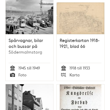
Spårvagnar, bilar
Registerkartan 1918-
och bussar på
1921, blad 66
Södermalmstorg
1945 till 1949
1918 till 1933
Tid
Tid
Foto
Karta
Typ
Typ