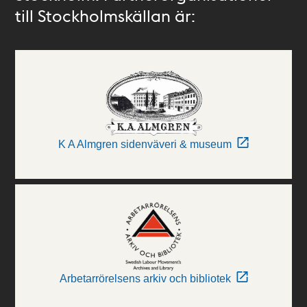
till Stockholmskällan är:
K A Almgren sidenväveri & museum
Arbetarrörelsens arkiv och bibliotek