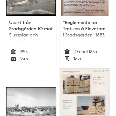
Utsikt från
"Reglemente för
Stadsgården 10 mot
Trafiken å Elevatorn
Slussplan och
i Stadsgården" 1883
Skeppsbron
1928
10 april 1883
Tid
Tid
Foto
Text
Typ
Typ