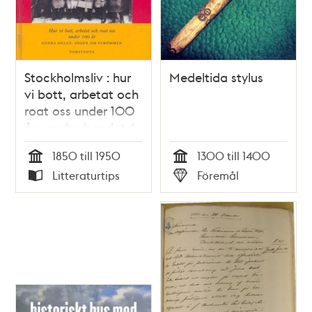
Stockholmsliv : hur
Medeltida stylus
vi bott, arbetat och
roat oss under 100
år : andra bandet /
Staffan Tjerneld
1850 till 1950
1300 till 1400
Tid
Tid
Litteraturtips
Föremål
Typ
Typ