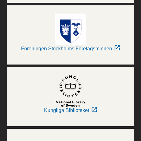
Föreningen Stockholms Företagsminnen
Kungliga Biblioteket