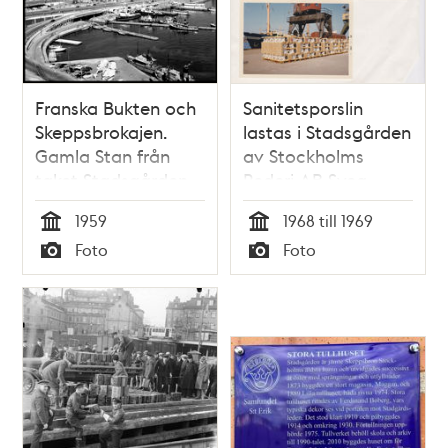
Franska Bukten och
Sanitetsporslin
Skeppsbrokajen.
lastas i Stadsgården
Gamla Stan från
av Stockholms
taket Stadsgården
Rederi AB Svea
10
1959
1968 till 1969
Tid
Tid
Foto
Foto
Typ
Typ