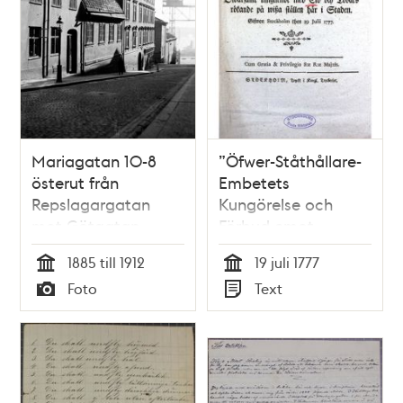
Mariagatan 10-8
”Öfwer-Ståthållare-
österut från
Embetets
Repslagargatan
Kungörelse och
mot Götgatan,
Förbud emot
därefter ligger Peter
owarsamt
1885 till 1912
19 juli 1777
Myndes Backe 6
umgående med Eld
Tid
Tid
Foto
Text
med Katarinahissen
och Tobaks rökande
Typ
Typ
i fonden. Huset
på wissa ställen här
Peter Myndes Backe
i Staden" 1777
6 är Södra
Stadshuset, nu
Stockholms