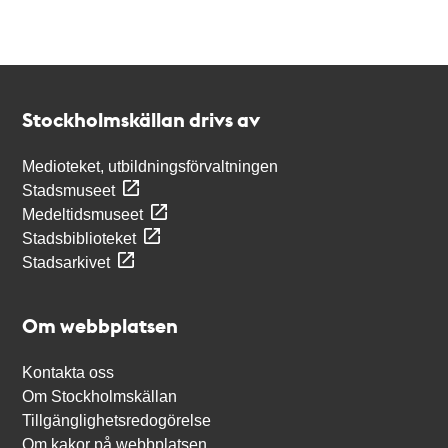
Kontakt
Stockholmskällan
Stockholmskällan drivs av
Medioteket, utbildningsförvaltningen
Stadsmuseet
Medeltidsmuseet
Stadsbiblioteket
Stadsarkivet
Om webbplatsen
Kontakta oss
Om Stockholmskällan
Tillgänglighetsredogörelse
Om kakor på webbplatsen