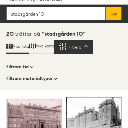
Sök
Fritextsök
Sök
Sökresultat
20
träffar på
stadsgården 10
Visa karta
Visa lista
Filtrera
Filtrera
Filtrera tid
Filtrera materialtyper
Visningsläge
Totalt
20
träffar
Lista
Karta