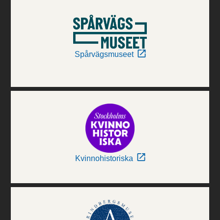
Spårvägsmuseet
Kvinnohistoriska