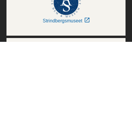
Strindbergsmuseet
Thielska Galleriet
Världskulturmuseerna