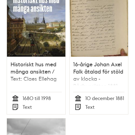
Historiskt hus med
16-årige Johan Axel
många ansikten /
Falk åtalad för stöld
Text: Claes Ellehag
av klocka -
Rådhusrätten 1881
1680 till 1998
10 december 1881
Tid
Tid
Text
Text
Typ
Typ