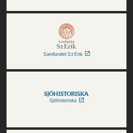
Samfundet S:t Erik
Sjöhistoriska