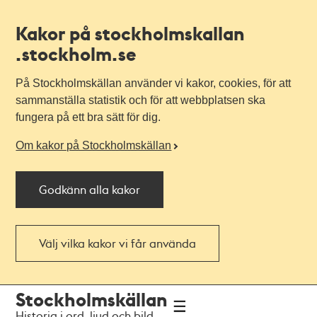
Kakor på stockholmskallan
.stockholm.se
På Stockholmskällan använder vi kakor, cookies, för att
sammanställa statistik och för att webbplatsen ska
fungera på ett bra sätt för dig.
Om kakor på Stockholmskällan
Godkänn alla kakor
Välj vilka kakor vi får använda
Till
Till
Stockholmskällan
navigationen
huvudinnehållet
Historia i ord, ljud och bild