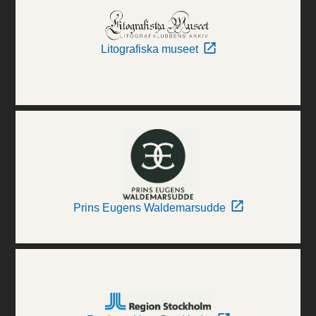
Litografiska museet
Prins Eugens Waldemarsudde