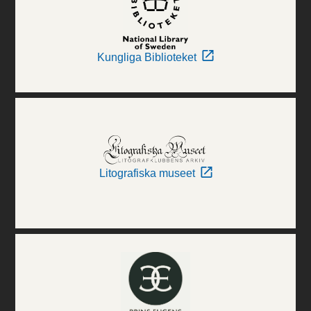
Kungliga Biblioteket
Litografiska museet