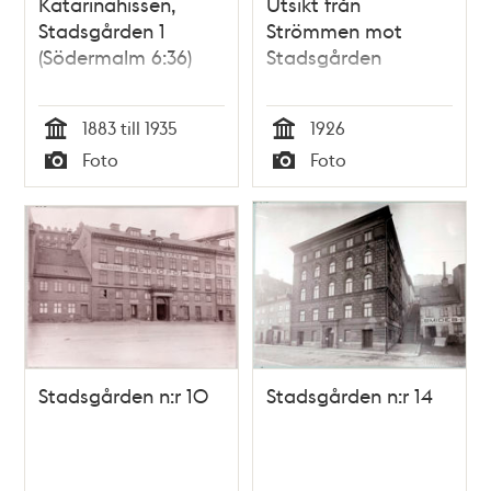
Katarinahissen,
Utsikt från
Stadsgården 1
Strömmen mot
(Södermalm 6:36)
Stadsgården
1883 till 1935
1926
Tid
Tid
Foto
Foto
Typ
Typ
Stadsgården n:r 10
Stadsgården n:r 14