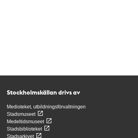
Kontakt
Stockholmskällan
Stockholmskällan drivs av
Medioteket, utbildningsförvaltningen
Stadsmuseet
Medeltidsmuseet
Stadsbiblioteket
Stadsarkivet