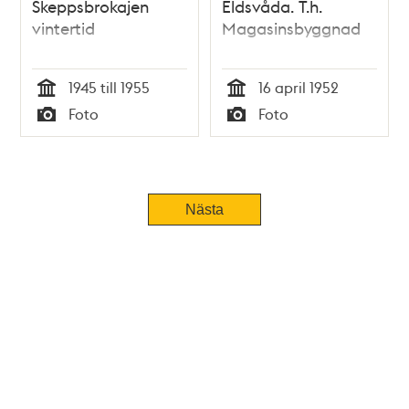
Skeppsbrokajen
Eldsvåda. T.h.
vintertid
Magasinsbyggnad
1945 till 1955
16 april 1952
Tid
Tid
Foto
Foto
Typ
Typ
Nästa