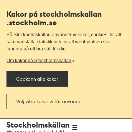
Kakor på stockholmskallan
.stockholm.se
På Stockholmskällan använder vi kakor, cookies, för att
sammanställa statistik och för att webbplatsen ska
fungera på ett bra sätt för dig.
Om kakor på Stockholmskällan
Godkänn alla kakor
Välj vilka kakor vi får använda
Till
Till
Stockholmskällan
navigationen
huvudinnehållet
Historia i ord, ljud och bild