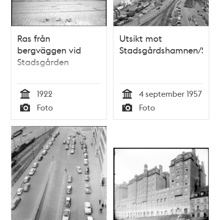
Ras från
Utsikt mot
bergväggen vid
Stadsgårdshamnen/Stad
Stadsgården
1922
4 september 1957
Tid
Tid
Foto
Foto
Typ
Typ