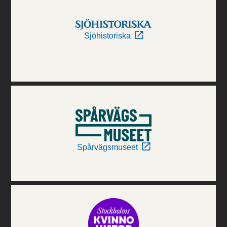
Sjöhistoriska
Spårvägsmuseet