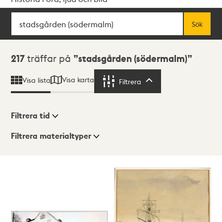
Sök
Fritextsök
Sök
Sökresultat
217
träffar på
stadsgården (södermalm)
Visa karta
Visa lista
Filtrera
Filtrera
Filtrera tid
Filtrera materialtyper
Visningsläge
Totalt
217
träffar
Lista
Karta