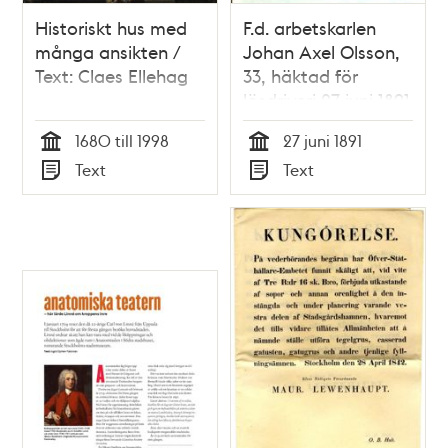
Historiskt hus med
F.d. arbetskarlen
många ansikten /
Johan Axel Olsson,
Text: Claes Ellehag
33, häktad för
lösdriveri 27 juni 1891
- förhörsprotokoll
1680 till 1998
27 juni 1891
Tid
Tid
Text
Text
Typ
Typ