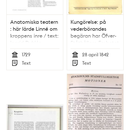
Anatomiska teatern
Kungörelse: på
: här lärde Linné om
vederbörandes
kroppens inre / text:
begäran har Öfver-
Ingrid Dyhlén-
Ståthållare-Embetet
Täckman
funnit skäligt att,
1729
28 april 1842
vid vite af tre r:dr 16
Tid
Tid
Text
Text
sk. b:co, förbjuda
Typ
Typ
utkastande af sopor
och annan
orenlighet å den
instängda och
under planering
vestra delen af
Stadsgårdshamnen...