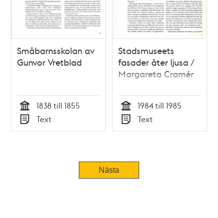
Småbarnsskolan av
Stadsmuseets
Gunvor Vretblad
fasader åter ljusa /
Margareta Cramér
1838 till 1855
1984 till 1985
Tid
Tid
Text
Text
Typ
Typ
Nästa