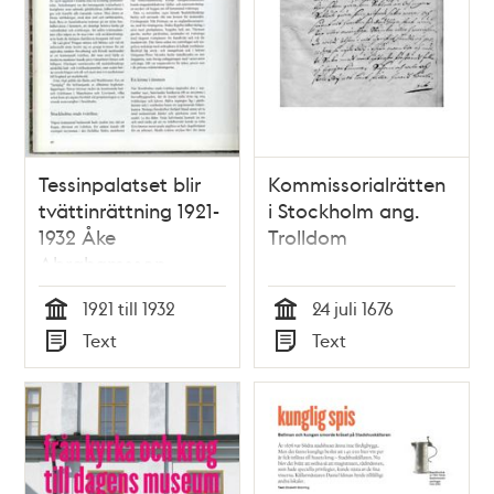
Tessinpalatset blir
Kommissorialrätten
tvättinrättning 1921-
i Stockholm ang.
1932 Åke
Trolldom
Abrahamsson
1921 till 1932
24 juli 1676
Tid
Tid
Text
Text
Typ
Typ