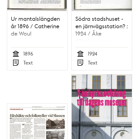
Ur mantalslängden
Södra stadshuset -
år 1896 / Catherine
en järnvägsstation? :
de Woul
1924 / Åke
Abrahamsson
1896
1924
Tid
Tid
Text
Text
Typ
Typ