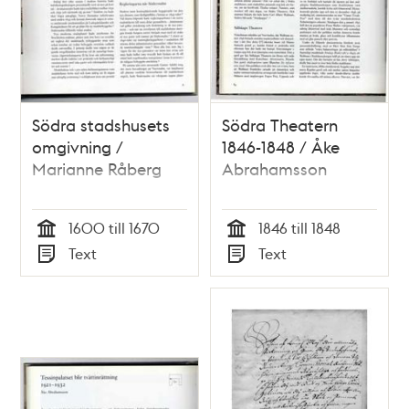
Södra stadshusets
Södra Theatern
omgivning /
1846-1848 / Åke
Marianne Råberg
Abrahamsson
1600 till 1670
1846 till 1848
Tid
Tid
Text
Text
Typ
Typ