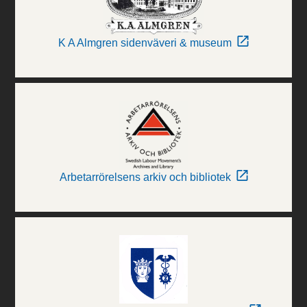
K A Almgren sidenväveri & museum
Arbetarrörelsens arkiv och bibliotek