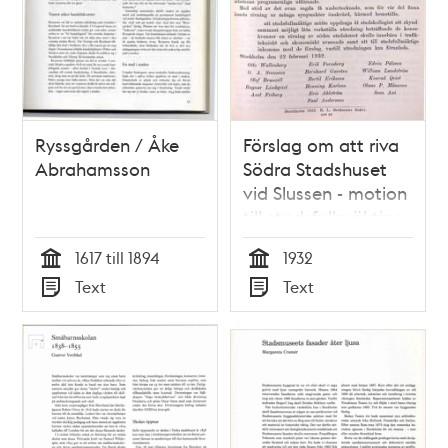
Ryssgården / Åke
Förslag om att riva
Abrahamsson
Södra Stadshuset
vid Slussen - motion
till stadsfullmäktige
1932
1617 till 1894
1932
Tid
Tid
Text
Text
Typ
Typ