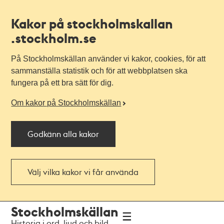
Kakor på stockholmskallan
.stockholm.se
På Stockholmskällan använder vi kakor, cookies, för att
sammanställa statistik och för att webbplatsen ska
fungera på ett bra sätt för dig.
Om kakor på Stockholmskällan
Godkänn alla kakor
Välj vilka kakor vi får använda
Till
Till
Stockholmskällan
navigationen
huvudinnehållet
Historia i ord, ljud och bild