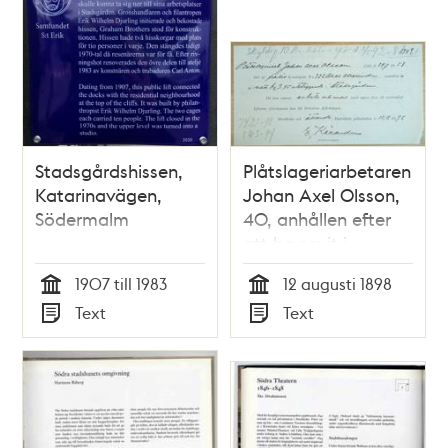
Stadsgårdshissen,
Plåtslageriarbetaren
Katarinavägen,
Johan Axel Olsson,
Södermalm
40, anhållen efter
att ha sovit i
Stadsgården 12
1907 till 1983
12 augusti 1898
augusti 1898 -
Tid
Tid
Text
Text
polismeddelande
Typ
Typ