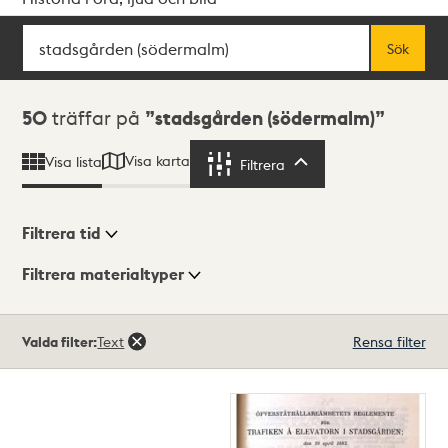
Sök
Fritextsök
Sök
Sökresultat
50
träffar på
stadsgården (södermalm)
Visa karta
Visa lista
Filtrera
Filtrera
Filtrera tid
Filtrera materialtyper
Visningsläge
Totalt
Valda filter:
Text
Rensa filter
50
träffar
Lista
Karta