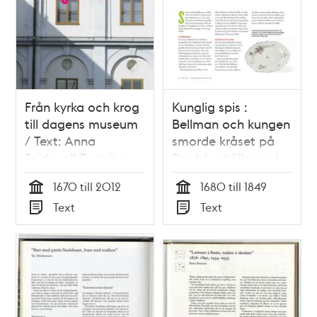
Från kyrka och krog
Kunglig spis :
till dagens museum
Bellman och kungen
/ Text: Anna
smorde kråset på
Seidevall-Byström
Stadshuskällaren /
Text: Elisabeth
1670 till 2012
1680 till 1849
Brenning
Tid
Tid
Text
Text
Typ
Typ