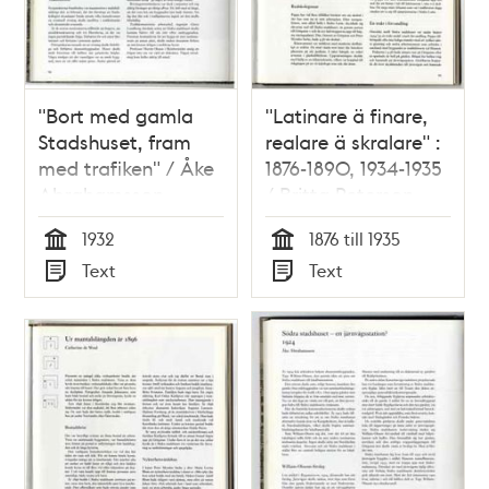
"Bort med gamla
"Latinare ä finare,
Stadshuset, fram
realare ä skralare" :
med trafiken" / Åke
1876-1890, 1934-1935
Abrahamsson
/ Britta Peterson
1932
1876 till 1935
Tid
Tid
Text
Text
Typ
Typ