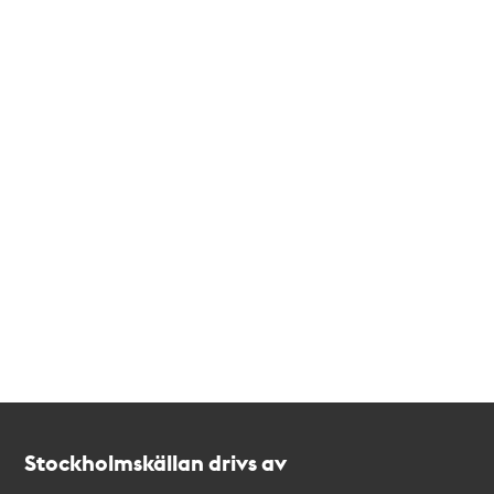
Kontakt
Stockholmskällan
Stockholmskällan drivs av