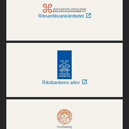
Riksantikvarieämbetet
Riksbankens arkiv