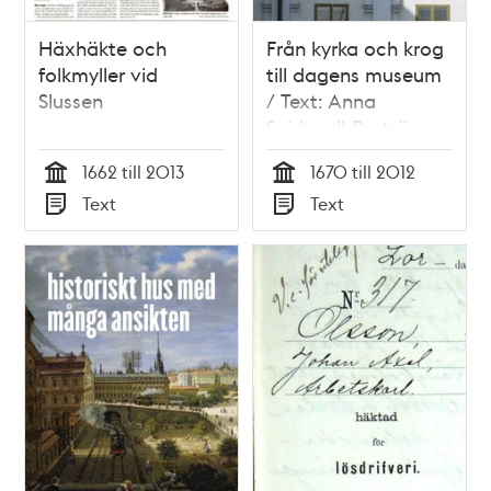
Häxhäkte och
Från kyrka och krog
folkmyller vid
till dagens museum
Slussen
/ Text: Anna
Seidevall-Byström
1662 till 2013
1670 till 2012
Tid
Tid
Text
Text
Typ
Typ