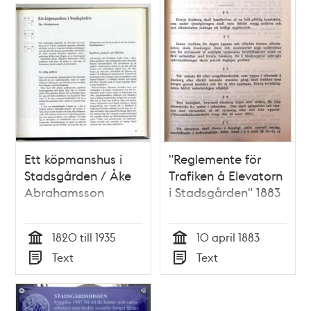
Ett köpmanshus i
"Reglemente för
Stadsgården / Åke
Trafiken å Elevatorn
Abrahamsson
i Stadsgården" 1883
1820 till 1935
10 april 1883
Tid
Tid
Text
Text
Typ
Typ