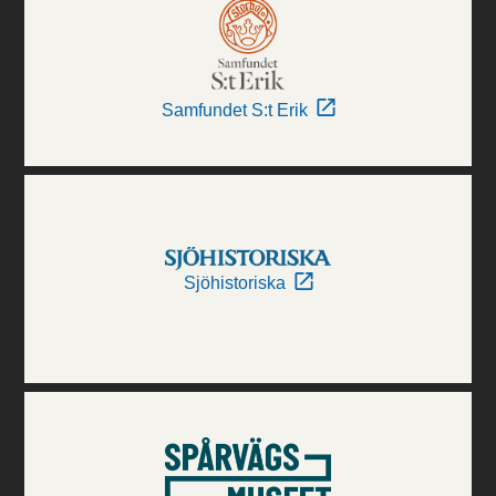
Samfundet S:t Erik
Sjöhistoriska