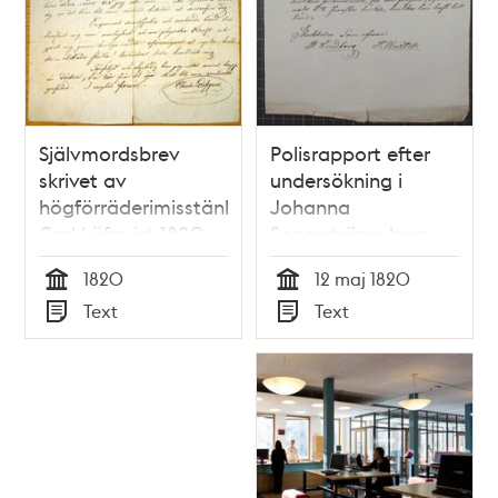
Självmordsbrev
Polisrapport efter
skrivet av
undersökning i
högförräderimisstänkte
Johanna
Carl Löfqvist 1820
Segerströms hem,
angående fallet Carl
1820
12 maj 1820
Fredrik Löfqvist – 12
Tid
Tid
Text
Text
maj 1820
Typ
Typ