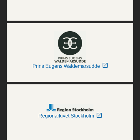
Prins Eugens Waldemarsudde
Regionarkivet Stockholm