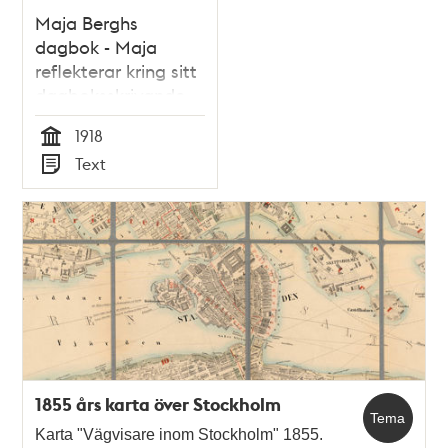
Maja Berghs
dagbok - Maja
reflekterar kring sitt
dagboksskrivande
1918
1918
Tid
Text
Typ
1855 års karta över Stockholm
Tema
Karta "Vägvisare inom Stockholm" 1855.