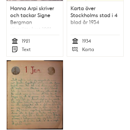
Hanna Arpi skriver
Karta över
och tackar Signe
Stockholms stad i 4
Bergman
blad år 1934
rösträttsåret 1921
1921
1934
Tid
Tid
Text
Karta
Typ
Typ