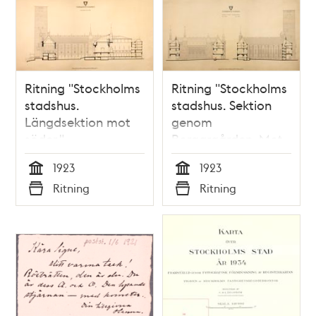
Ritning "Stockholms
Ritning "Stockholms
stadshus.
stadshus. Sektion
Längdsektion mot
genom
söder."
Borgargården. Mot
(uppmätningsritning
väster. Mot öster."
1923
1923
1923)
(uppmätningsritning
Tid
Tid
Ritning
Ritning
1923)
Typ
Typ