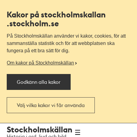
Kakor på stockholmskallan
.stockholm.se
På Stockholmskällan använder vi kakor, cookies, för att
sammanställa statistik och för att webbplatsen ska
fungera på ett bra sätt för dig.
Om kakor på Stockholmskällan
Godkänn alla kakor
Välj vilka kakor vi får använda
Till
Till
Stockholmskällan
navigationen
huvudinnehållet
Historia i ord, ljud och bild