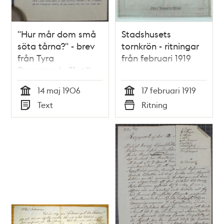
"Hur mår dom små
Stadshusets
söta tårna?" - brev
tornkrön - ritningar
från Tyra
från februari 1919
Degermark, 31, till
Anton Nyström, 64,
14 maj 1906
17 februari 1919
14 maj 1906
Tid
Tid
Text
Ritning
Typ
Typ