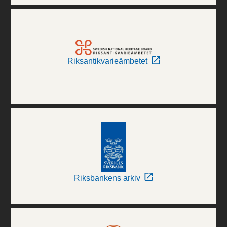
Riksantikvarieämbetet
Riksbankens arkiv