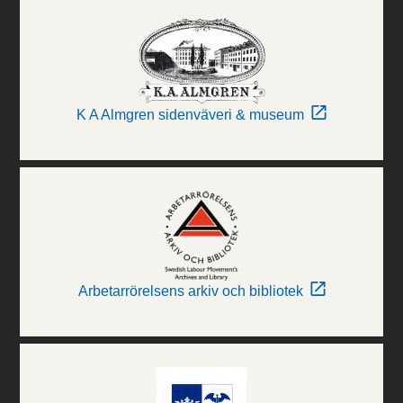
K A Almgren sidenväveri & museum
Arbetarrörelsens arkiv och bibliotek