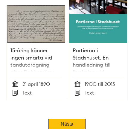
15-åring känner
Partierna i
ingen smärta vid
Stadshuset. En
tandutdragning
handledning till
efter Dr Nyströms
forskning vid
hypnos - intyg 1890
Stockholms
21 april 1890
1900 till 2013
stadsarkiv / Mats
Tid
Tid
Text
Text
Hayen (red.)
Typ
Typ
Tidigare
Nästa