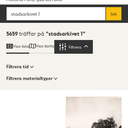
Sök
Fritextsök
Sök
Sökresultat
5659
träffar på
stadsarkivet 1
Visa karta
Visa lista
Filtrera
Filtrera
Filtrera tid
Filtrera materialtyper
Visningsläge
Totalt
5659
träffar
Lista
Karta