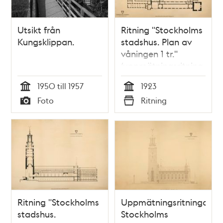
Utsikt från
Ritning "Stockholms
Kungsklippan.
stadshus. Plan av
våningen 1 tr."
(uppmätningsritning
1923)
1950 till 1957
1923
Tid
Tid
Foto
Ritning
Typ
Typ
Ritning "Stockholms
Uppmätningsritningar
stadshus.
Stockholms