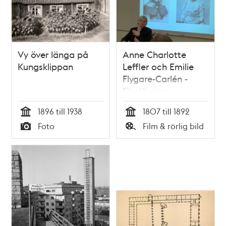
Vy över länga på
Anne Charlotte
Kungsklippan
Leffler och Emilie
Flygare-Carlén -
föreläsning av
Monica Lauritzen
1896 till 1938
1807 till 1892
Tid
Tid
Foto
Film & rörlig bild
Typ
Typ