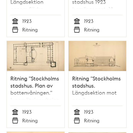
Längdsektion
stadshus 1923
genom Södra
(samlingspost, 18
längan."
ritningar)
1923
1923
(uppmätningsritning
Tid
Tid
Ritning
Ritning
1923)
Typ
Typ
Ritning "Stockholms
Ritning "Stockholms
stadshus. Plan av
stadshus.
bottenvåningen."
Längdsektion mot
(uppmätningsritning
norr."
1923)
(uppmätningsritning
1923
1923
1923)
Tid
Tid
Ritning
Ritning
Typ
Typ