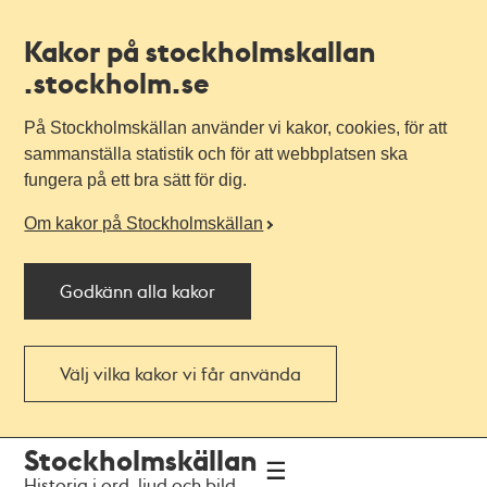
Kakor på stockholmskallan
.stockholm.se
På Stockholmskällan använder vi kakor, cookies, för att
sammanställa statistik och för att webbplatsen ska
fungera på ett bra sätt för dig.
Om kakor på Stockholmskällan
Godkänn alla kakor
Välj vilka kakor vi får använda
Till
Till
Stockholmskällan
navigationen
huvudinnehållet
Historia i ord, ljud och bild