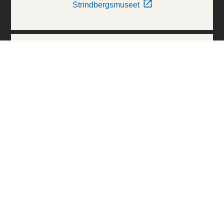
Strindbergsmuseet
Thielska Galleriet
Världskulturmuseerna