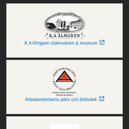
K A Almgren sidenväveri & museum
Arbetarrörelsens arkiv och bibliotek