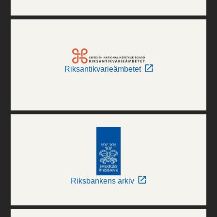
Riksantikvarieämbetet
Riksbankens arkiv