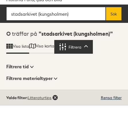
Sök
Fritextsök
Sök
Sökresultat
0
träffar på
stadsarkivet (kungsholmen)
Visa karta
Visa lista
Filtrera
Filtrera
Filtrera tid
Filtrera materialtyper
Visningsläge
Totalt
Valda filter:
Litteraturtips
Rensa filter
0
träffar
Lista
Karta