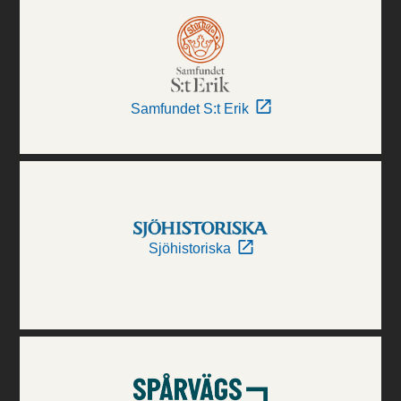
Samfundet S:t Erik
Sjöhistoriska