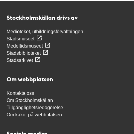
Kontakt
Stockholmskällan
Stockholmskällan drivs av
Medioteket, utbildningsförvaltningen
Stadsmuseet
Medeltidsmuseet
Stadsbiblioteket
Stadsarkivet
Om webbplatsen
Kontakta oss
Om Stockholmskällan
Tillgänglighetsredogörelse
Om kakor på webbplatsen
Sociala medier