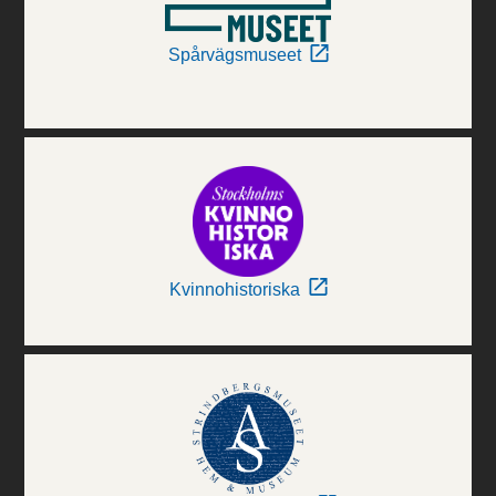
Spårvägsmuseet
Kvinnohistoriska