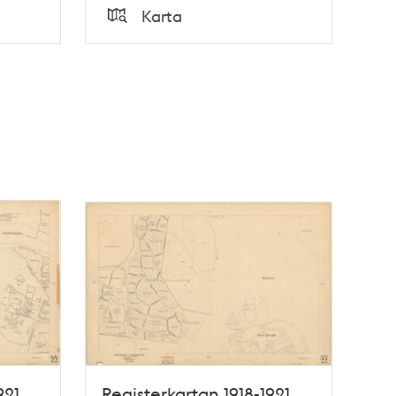
Tid
Karta
Typ
921,
Registerkartan 1918-1921,