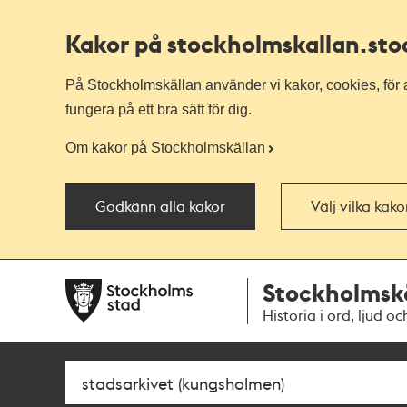
Kakor på stockholmskallan
.st
På Stockholmskällan använder vi kakor, cookies, för a
fungera på ett bra sätt för dig.
Om kakor på Stockholmskällan
Godkänn alla kakor
Välj vilka kak
Till
Till
Stockholmsk
navigationen
huvudinnehållet
Historia i ord, ljud oc
Sök
Fritextsök