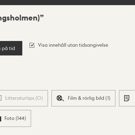
ungsholmen)
Visa innehåll utan tidsangivelse
a på tid
Litteraturtips
(
0
)
Film & rörlig bild
(
1
)
Foto
(
144
)