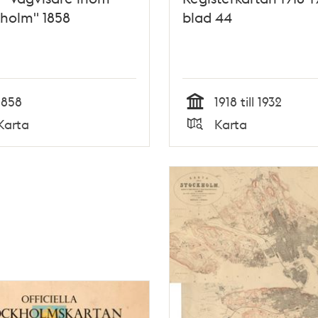
holm" 1858
blad 44
1858
1918 till 1932
Tid
Karta
Karta
Typ