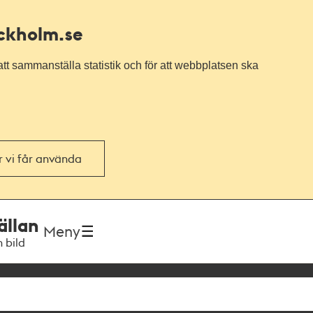
ockholm.se
tt sammanställa statistik och för att webbplatsen ska
or vi får använda
ällan
Meny
h bild