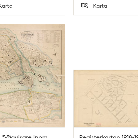
Tid
Karta
Karta
Typ
 "Vägvisare inom
Registerkartan 1918-1