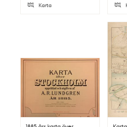
Tid
Tid
Karta
Typ
Typ
1885 års karta över
Karta