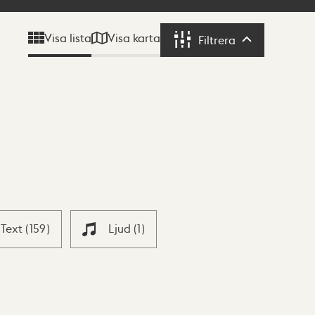
Visa karta
Visa lista
Filtrera
Filtrera
Text
(
159
)
Ljud
(
1
)