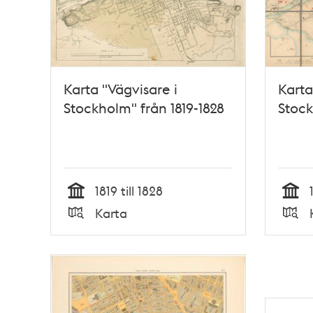
Karta "Vägvisare i
Karta
Stockholm" från 1819-1828
Stock
1819 till 1828
Tid
Tid
Karta
Typ
Typ