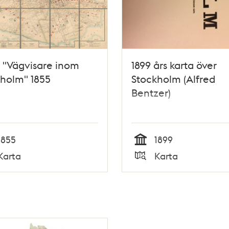
 "Vägvisare inom
1899 års karta över
holm" 1855
Stockholm (Alfred
Bentzer)
1855
1899
Tid
Karta
Karta
Typ