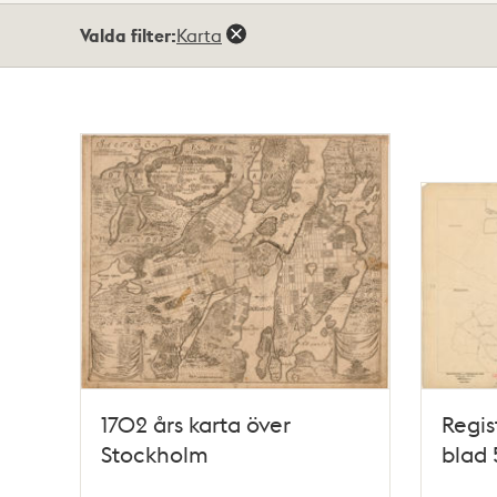
Totalt
Valda filter:
Karta
54
träffar
1702 års karta över
Regis
Stockholm
blad 