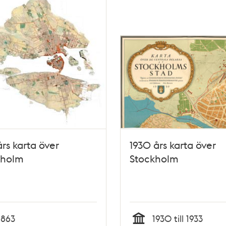
års karta över
1930 års karta över
kholm
Stockholm
1863
1930 till 1933