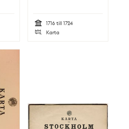
1716 till 1724
Tid
Karta
Typ