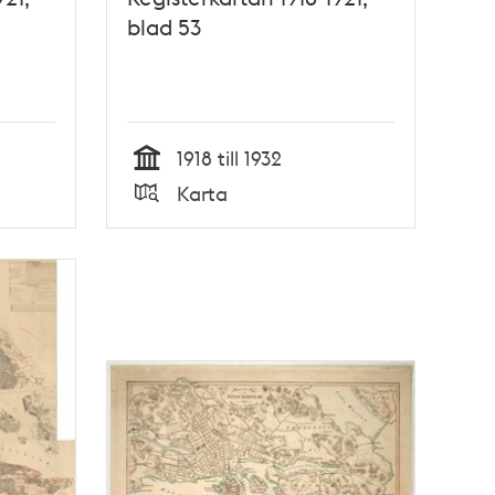
blad 53
1918 till 1932
Tid
Karta
Typ