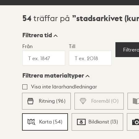
54
stadsarkivet (k
träffar på
Sökresultat
Filtrera tid
Från
Till
Visningsläge
Filtrer
Filtrera materialtyper
Lista
Karta
Visa inte lärarhandledningar
Ritning
(
96
)
Föremål
(
0
)
Karta
(
54
)
Bildkonst
(
13
)