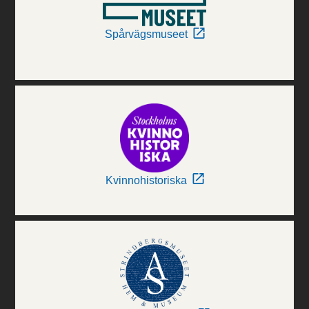
Spårvägsmuseet
Kvinnohistoriska