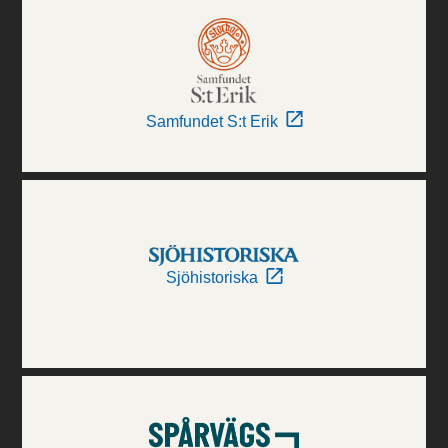
Samfundet S:t Erik
Sjöhistoriska