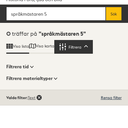
Sök
Fritextsök
Sök
Sökresultat
0
träffar på
språkmästaren 5
Visa karta
Visa lista
Filtrera
Filtrera
Filtrera tid
Filtrera materialtyper
Visningsläge
Totalt
Valda filter:
Text
Rensa filter
0
träffar
Lista
Karta