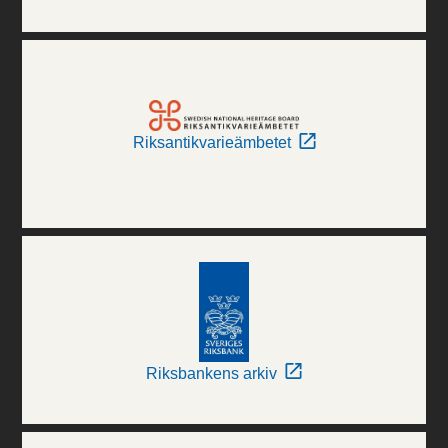
Riksantikvarieämbetet
Riksbankens arkiv