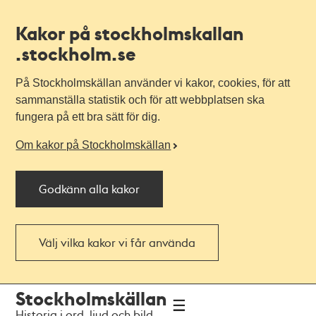
Kakor på stockholmskallan
.stockholm.se
På Stockholmskällan använder vi kakor, cookies, för att
sammanställa statistik och för att webbplatsen ska
fungera på ett bra sätt för dig.
Om kakor på Stockholmskällan
Godkänn alla kakor
Välj vilka kakor vi får använda
Till
Till
Stockholmskällan
navigationen
huvudinnehållet
Historia i ord, ljud och bild