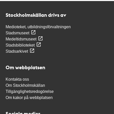
Kontakt
Stockholmskällan
Stockholmskällan drivs av
Medioteket, utbildningsförvaltningen
Stadsmuseet
Medeltidsmuseet
Stadsbiblioteket
Stadsarkivet
Om webbplatsen
Kontakta oss
Om Stockholmskällan
Tillgänglighetsredogörelse
Om kakor på webbplatsen
Sociala medier