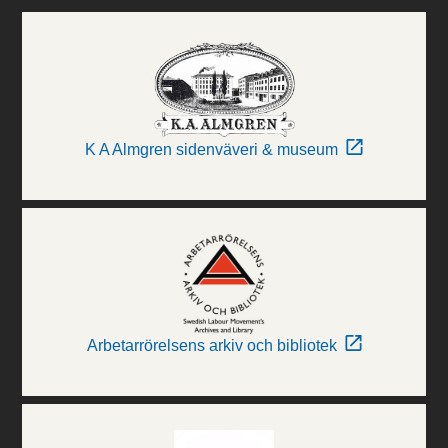
K A Almgren sidenväveri & museum
Arbetarrörelsens arkiv och bibliotek