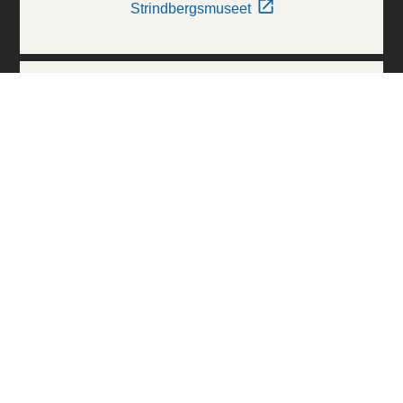
Strindbergsmuseet
Thielska Galleriet
Världskulturmuseerna