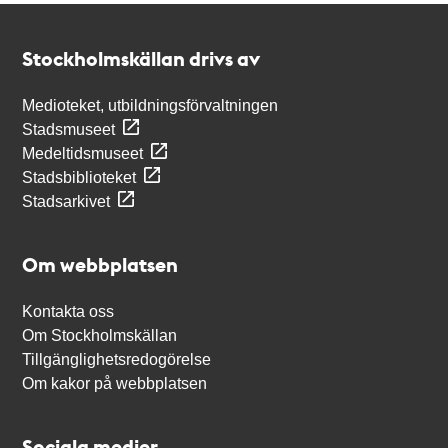
Kontakt
Stockholmskällan
Stockholmskällan drivs av
Medioteket, utbildningsförvaltningen
Stadsmuseet
Medeltidsmuseet
Stadsbiblioteket
Stadsarkivet
Om webbplatsen
Kontakta oss
Om Stockholmskällan
Tillgänglighetsredogörelse
Om kakor på webbplatsen
Sociala medier