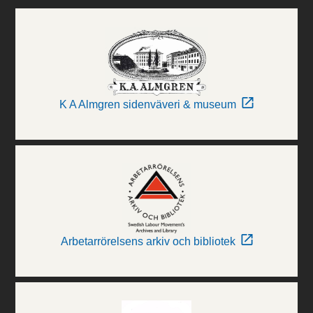
K A Almgren sidenväveri & museum
Arbetarrörelsens arkiv och bibliotek