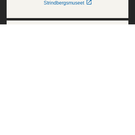
Strindbergsmuseet
Thielska Galleriet
Världskulturmuseerna