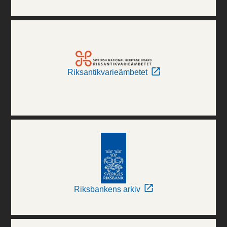
Riksantikvarieämbetet
Riksbankens arkiv