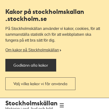
Kakor på stockholmskallan
.stockholm.se
På Stockholmskällan använder vi kakor, cookies, för att
sammanställa statistik och för att webbplatsen ska
fungera på ett bra sätt för dig.
Om kakor på Stockholmskällan
Godkänn alla kakor
Välj vilka kakor vi får använda
Till
Till
Stockholmskällan
navigationen
huvudinnehållet
Historia i ord, ljud och bild