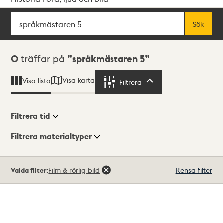
Sök
Fritextsök
Sök
Sökresultat
0
träffar på
språkmästaren 5
Visa karta
Visa lista
Filtrera
Filtrera
Filtrera tid
Filtrera materialtyper
Visningsläge
Totalt
Valda filter:
Film & rörlig bild
Rensa filter
0
träffar
Lista
Karta