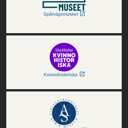
Spårvägsmuseet
Kvinnohistoriska