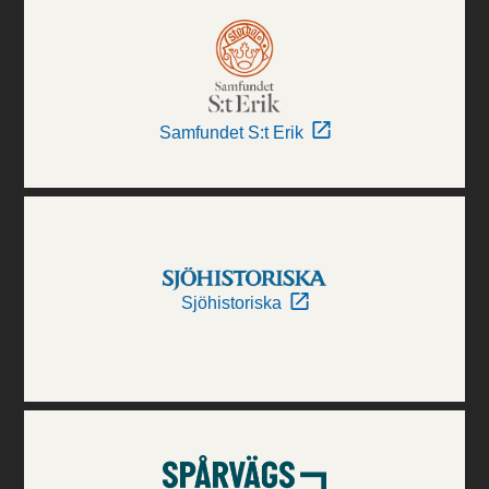
Samfundet S:t Erik
Sjöhistoriska