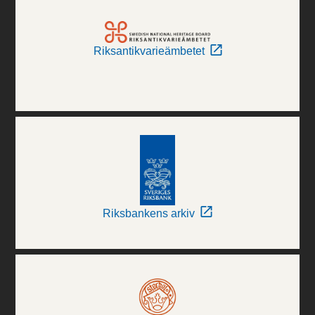
Riksantikvarieämbetet
Riksbankens arkiv