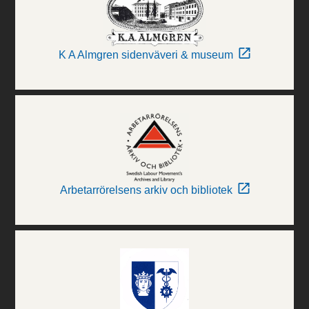
K A Almgren sidenväveri & museum
Arbetarrörelsens arkiv och bibliotek