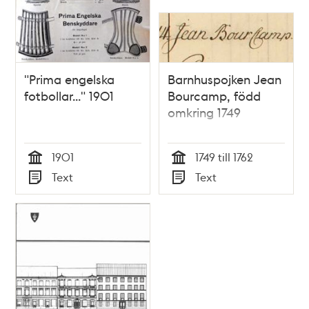
"Prima engelska
Barnhuspojken Jean
fotbollar..." 1901
Bourcamp, född
omkring 1749
1901
1749 till 1762
Tid
Tid
Text
Text
Typ
Typ