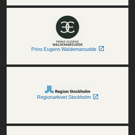
Prins Eugens Waldemarsudde
Regionarkivet Stockholm