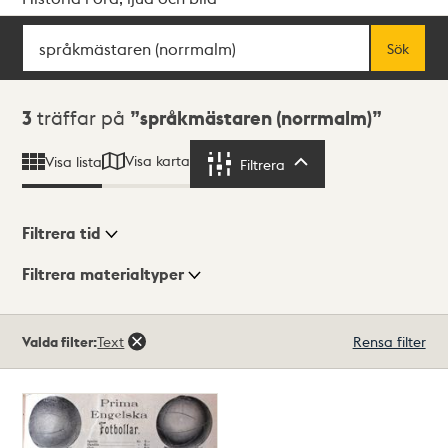
Sök
Fritextsök
Sök
Sökresultat
3
träffar på
språkmästaren (norrmalm)
Visa karta
Visa lista
Filtrera
Filtrera
Filtrera tid
Filtrera materialtyper
Visningsläge
Totalt
Valda filter:
Text
Rensa filter
3
träffar
Lista
Karta