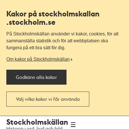
Kakor på stockholmskallan
.stockholm.se
På Stockholmskällan använder vi kakor, cookies, för att
sammanställa statistik och för att webbplatsen ska
fungera på ett bra sätt för dig.
Om kakor på Stockholmskällan
Godkänn alla kakor
Välj vilka kakor vi får använda
Till
Till
Stockholmskällan
navigationen
huvudinnehållet
Historia i ord, ljud och bild