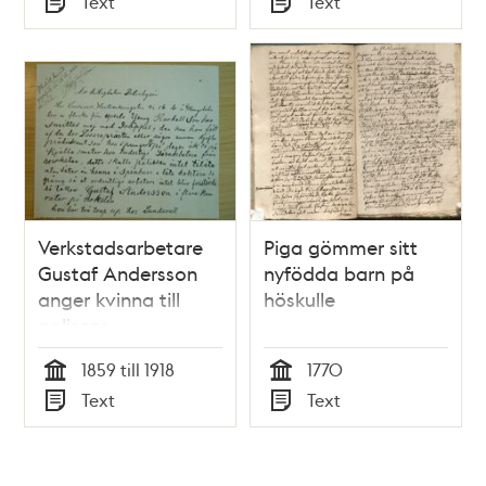
Text
Text
Typ
Typ
Verkstadsarbetare
Piga gömmer sitt
Gustaf Andersson
nyfödda barn på
anger kvinna till
höskulle
polisens
prostitutionsavdelning
1859 till 1918
1770
Tid
Tid
Text
Text
Typ
Typ