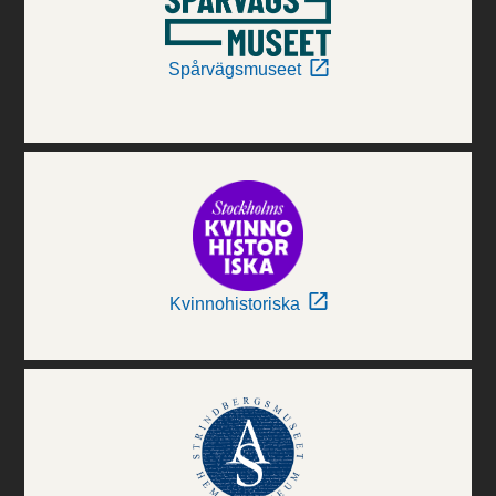
Spårvägsmuseet
Kvinnohistoriska