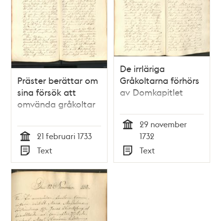
De irrläriga
Präster berättar om
Gråkoltarna förhörs
sina försök att
av Domkapitlet
omvända gråkoltar
29 november
Tid
21 februari 1733
1732
Tid
Text
Text
Typ
Typ