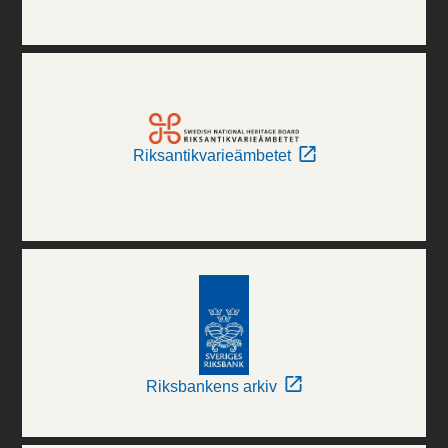
Riksantikvarieämbetet
Riksbankens arkiv