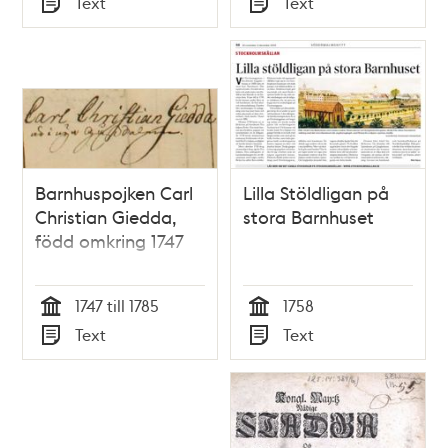
Text
Text
Typ
Typ
Barnhuspojken Carl
Lilla Stöldligan på
Christian Giedda,
stora Barnhuset
född omkring 1747
1747 till 1785
1758
Tid
Tid
Text
Text
Typ
Typ