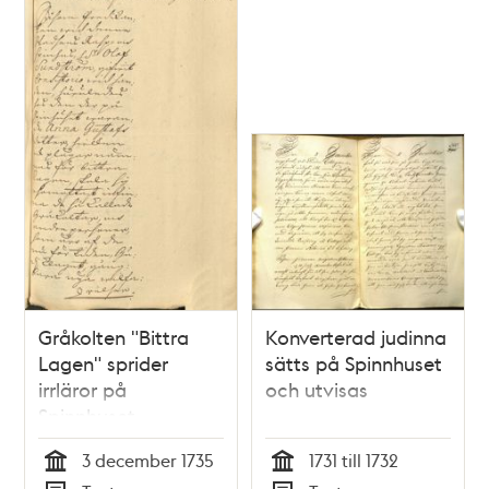
Gråkolten "Bittra
Konverterad judinna
Lagen" sprider
sätts på Spinnhuset
irrläror på
och utvisas
Spinnhuset
3 december 1735
1731 till 1732
Tid
Tid