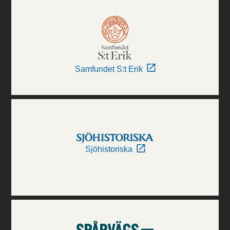
Samfundet S:t Erik
Sjöhistoriska