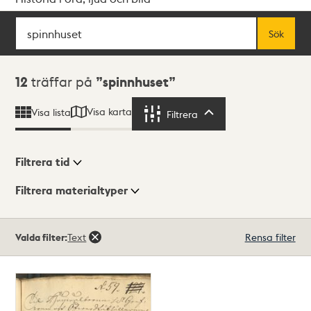
Sök
Fritextsök
Sök
Sökresultat
12
träffar på
spinnhuset
Visa karta
Visa lista
Filtrera
Filtrera
Filtrera tid
Filtrera materialtyper
Visningsläge
Totalt
Valda filter:
Text
Rensa filter
12
träffar
Lista
Karta