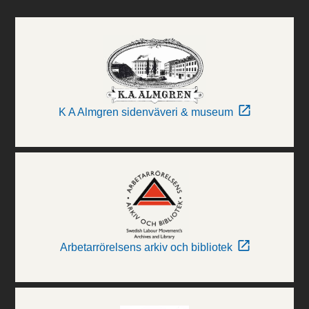
K A Almgren sidenväveri & museum
Arbetarrörelsens arkiv och bibliotek