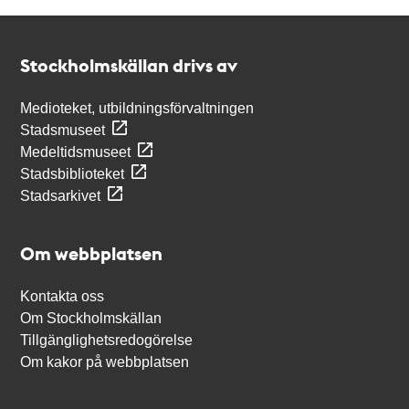
Kontakt
Stockholmskällan
Stockholmskällan drivs av
Medioteket, utbildningsförvaltningen
Stadsmuseet
Medeltidsmuseet
Stadsbiblioteket
Stadsarkivet
Om webbplatsen
Kontakta oss
Om Stockholmskällan
Tillgänglighetsredogörelse
Om kakor på webbplatsen