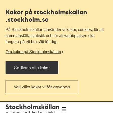
Kakor på stockholmskallan
.stockholm.se
På Stockholmskällan använder vi kakor, cookies, för att
sammanställa statistik och för att webbplatsen ska
fungera på ett bra sätt för dig.
Om kakor på Stockholmskällan
Godkänn alla kakor
Välj vilka kakor vi får använda
Till
Till
Stockholmskällan
navigationen
huvudinnehållet
Historia i ord, ljud och bild