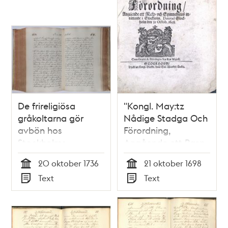
De frireligiösa
"Kongl. May:tz
gråkoltarna gör
Nådige Stadga Och
avbön hos
Förordning,
Stockholms
Angående ett Rasp-
domkapitel 1736
och Spinnehuus
20 oktober 1736
21 oktober 1698
inrättande i
Tid
Tid
Text
Text
Stockholm" 1698
Typ
Typ