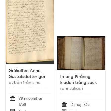
Gråkolten Anna
Gustafsdotter gör
Irrlärig 19-åring
avbön från sina
klädd i trång säck
tidigare villfarelser
rannsakas i
Kämnärsrätten
22 november
Tid
1738
13 maj 1735
Tid