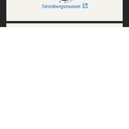
Strindbergsmuseet
Thielska Galleriet
Världskulturmuseerna