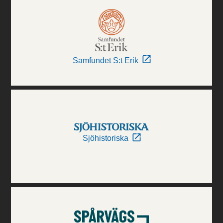
Samfundet S:t Erik
Sjöhistoriska