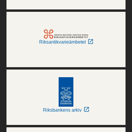
Riksantikvarieämbetet
Riksbankens arkiv