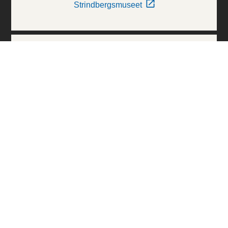
Strindbergsmuseet
Thielska Galleriet
Världskulturmuseerna