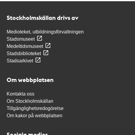
Kontakt
Stockholmskällan
Stockholmskällan drivs av
Medioteket, utbildningsförvaltningen
Stadsmuseet
Medeltidsmuseet
Stadsbiblioteket
Stadsarkivet
Om webbplatsen
Kontakta oss
Om Stockholmskällan
Tillgänglighetsredogörelse
Om kakor på webbplatsen
Sociala medier