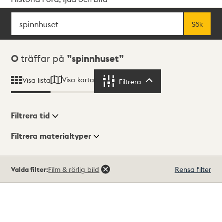
Sök
Fritextsök
Sök
Sökresultat
0
träffar på
spinnhuset
Visa karta
Visa lista
Filtrera
Filtrera
Filtrera tid
Filtrera materialtyper
Visningsläge
Totalt
Valda filter:
Film & rörlig bild
Rensa filter
0
träffar
Lista
Karta