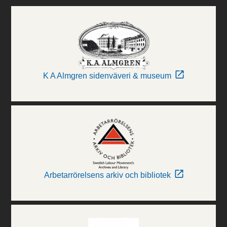
K A Almgren sidenväveri & museum
Arbetarrörelsens arkiv och bibliotek