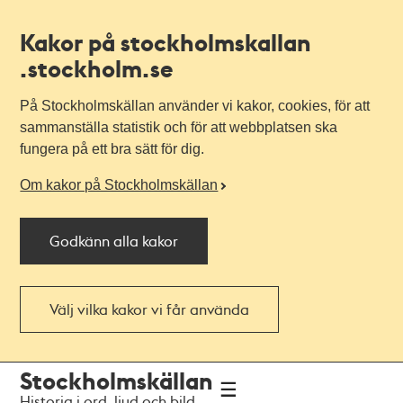
Kakor på stockholmskallan
.stockholm.se
På Stockholmskällan använder vi kakor, cookies, för att
sammanställa statistik och för att webbplatsen ska
fungera på ett bra sätt för dig.
Om kakor på Stockholmskällan
Godkänn alla kakor
Välj vilka kakor vi får använda
Till
Till
Stockholmskällan
navigationen
huvudinnehållet
Historia i ord, ljud och bild