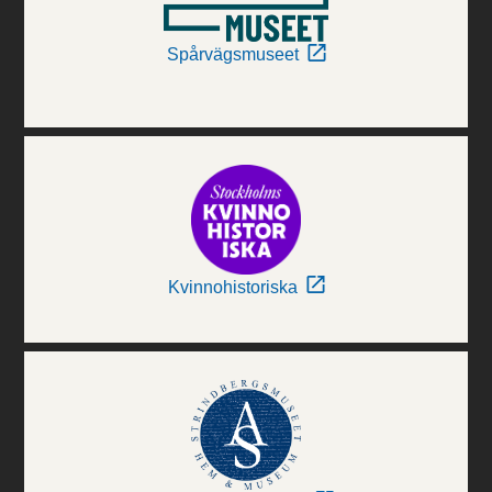
Spårvägsmuseet
Kvinnohistoriska