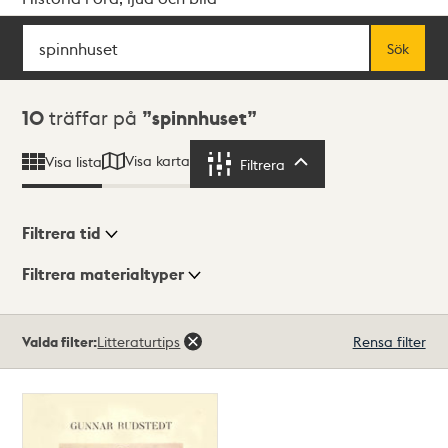
Sök
Fritextsök
Sök
Sökresultat
10
träffar på
spinnhuset
Visa karta
Visa lista
Filtrera
Filtrera
Filtrera tid
Filtrera materialtyper
Visningsläge
Totalt
Valda filter:
Litteraturtips
Rensa filter
10
träffar
Lista
Karta