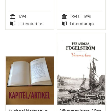
1794
1724 till 1998
Tid
Tid
Litteraturtips
Litteraturtips
Typ
Typ
Michael Hermonius
Vävarnas barn / Per