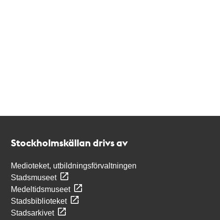
Kontakt
Stockholmskällan
Stockholmskällan drivs av
Medioteket, utbildningsförvaltningen
Stadsmuseet
Medeltidsmuseet
Stadsbiblioteket
Stadsarkivet