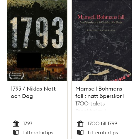
1793 / Niklas Natt
Mamsell Bohmans
och Dag
fall : nattlöperskor i
1700-talets
Stockholm /
Rebecka
1793
1700 till 1799
Lennartsson
Tid
Tid
Litteraturtips
Litteraturtips