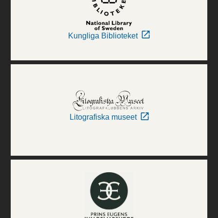
Kungliga Biblioteket
Litografiska museet