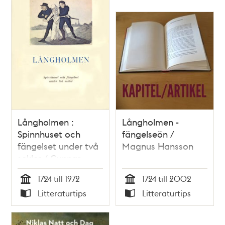
Långholmen :
Långholmen -
Spinnhuset och
fängelseön /
fängelset under två
Magnus Hansson
sekler / Gunnar
Rudstedt
1724 till 1972
1724 till 2002
Tid
Tid
Litteraturtips
Litteraturtips
Typ
Typ