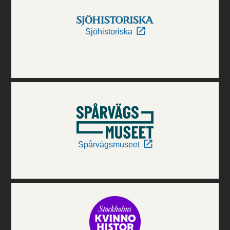
Sjöhistoriska
Spårvägsmuseet