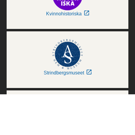
Kvinnohistoriska
Strindbergsmuseet
Thielska Galleriet