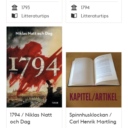
Darke
Darke
1793
1794
Tid
Tid
Litteraturtips
Litteraturtips
Typ
Typ
1794 / Niklas Natt
Spinnhusklockan /
och Dag
Carl Henrik Martling