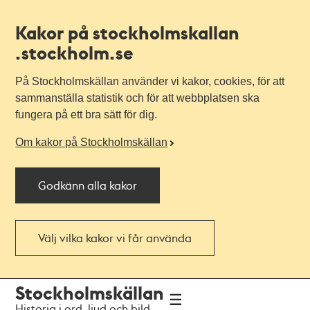
Kakor på stockholmskallan
.stockholm.se
På Stockholmskällan använder vi kakor, cookies, för att
sammanställa statistik och för att webbplatsen ska
fungera på ett bra sätt för dig.
Om kakor på Stockholmskällan
Godkänn alla kakor
Välj vilka kakor vi får använda
Till
Till
Stockholmskällan
navigationen
huvudinnehållet
Historia i ord, ljud och bild