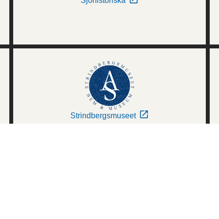
Sjöhistoriska
Strindbergsmuseet