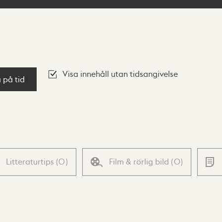
Visa innehåll utan tidsangivelse
a på tid
Litteraturtips
(
0
)
Film & rörlig bild
(
0
)