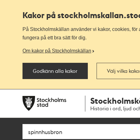
Kakor på stockholmskallan
.st
På Stockholmskällan använder vi kakor, cookies, för a
fungera på ett bra sätt för dig.
Om kakor på Stockholmskällan
Godkänn alla kakor
Välj vilka kak
Till
Till
Stockholmsk
navigationen
huvudinnehållet
Historia i ord, ljud oc
Sök
Fritextsök