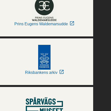
Prins Eugens Waldemarsudde
Riksbankens arkiv