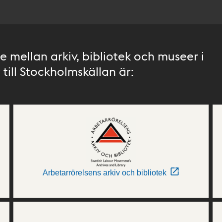
 mellan arkiv, bibliotek och museer i
till Stockholmskällan är:
Arbetarrörelsens arkiv och bibliotek