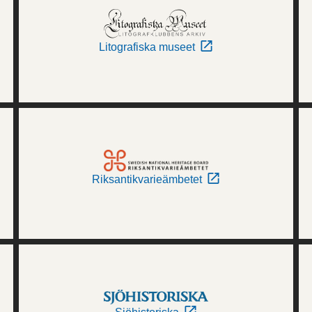
Litografiska museet
Riksantikvarieämbetet