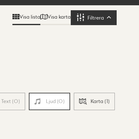
Visa karta
Visa lista
Filtrera
Filtrera
Text
(
0
)
Ljud
(
0
)
Karta
(
1
)