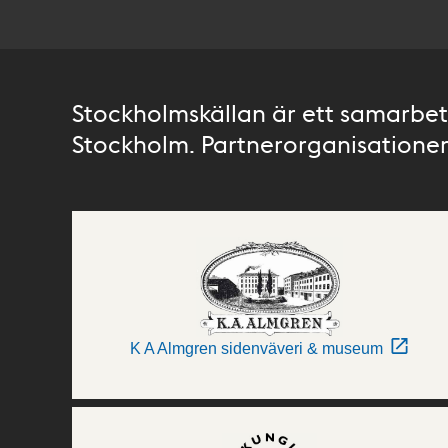
Stockholmskällan är ett samarbete
Stockholm. Partnerorganisationer 
K A Almgren sidenväveri & museum