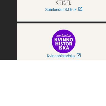
Samfundet S:t Erik
Kvinnohistoriska
Världskulturmuseerna