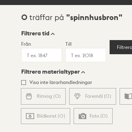
0
spinnhusbron
träffar på
Sökresultat
Filtrera tid
Från
Till
Visningsläge
Filtrer
Filtrera materialtyper
Lista
Karta
Visa inte lärarhandledningar
Ritning
(
0
)
Föremål
(
0
)
Bildkonst
(
0
)
Foto
(
0
)