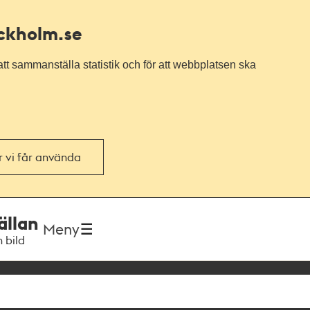
ockholm.se
tt sammanställa statistik och för att webbplatsen ska
or vi får använda
ällan
Meny
h bild