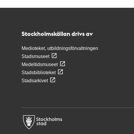
Kontakt
Stockholmskällan
Stockholmskällan drivs av
Medioteket, utbildningsförvaltningen
Stadsmuseet
Medeltidsmuseet
Stadsbiblioteket
Stadsarkivet