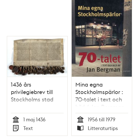
kv. Bjälken. T.v. kv.
Kaninen Mindre, nu
Gnejsen
1436 års
Mina egna
privilegiebrev till
Stockholmspärlor :
Stockholms stad
70-talet i text och
bild / Jan Bergman
1 maj 1436
1956 till 1979
Tid
Tid
Text
Litteraturtips
Typ
Typ