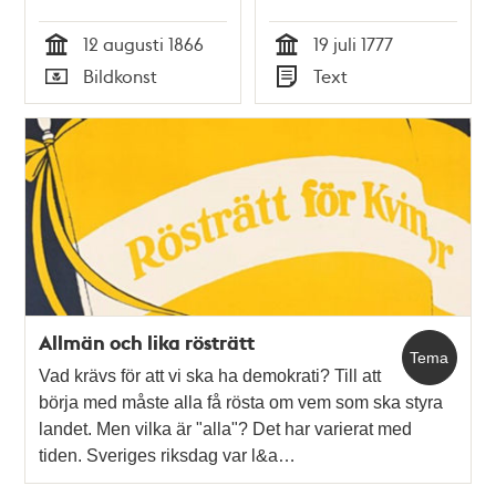
Illustreradt
owarsamt
12 augusti 1866
19 juli 1777
Veckoblad för
umgående med Eld
Tid
Tid
Bildkonst
Text
Skämt, Humor och
och Tobaks rökande
Typ
Typ
Satir, nr 33, den 12
på wissa ställen här
augusti 1866
i Staden" 1777
Allmän och lika rösträtt
Tema
Vad krävs för att vi ska ha demokrati? Till att
börja med måste alla få rösta om vem som ska styra
landet. Men vilka är "alla"? Det har varierat med
tiden. Sveriges riksdag var l&a…