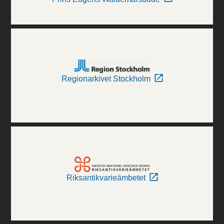
Regionarkivet Stockholm
Riksantikvarieämbetet