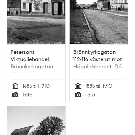
Petersons
Brännkyrkagatan
Viktualiehandel.
112-116 västerut mot
Brännkyrkagatan
Högalidsberget. Då
116. Då kv. Kaninen
kv. Kaninen Mindre,
mindre, nu kv.
nu kv. Sparren
1885 till 1910
1885 till 1910
Sparren
Tid
Tid
Foto
Foto
Typ
Typ