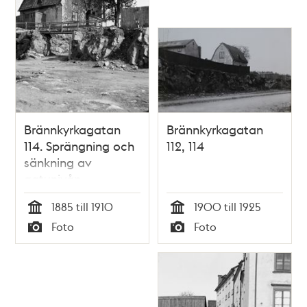
Brännkyrkagatan
Brännkyrkagatan
114. Sprängning och
112, 114
sänkning av
gatunivån.
Dåvarande kv.
1885 till 1910
1900 till 1925
Kaninen Mindre, nu
Tid
Tid
Foto
Foto
kv. Sparren
Typ
Typ