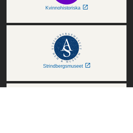
Kvinnohistoriska
Strindbergsmuseet
Thielska Galleriet