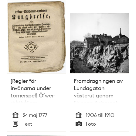
[Regler för
Framdragningen av
invånarna under
Lundagatan
tornerspel] Öfwer-
västerut genom
ståthållare-
Skinnarviksberget.
embetets
Motsvarar nu
24 maj 1777
1906 till 1910
kungörelse, om then
Lundagatan 50. Då
Tid
Tid
Text
Foto
ordning, som bland
kv. Kaninen Mindre,
Typ
Typ
stadsens inwånare
nu kv. Gnejsen