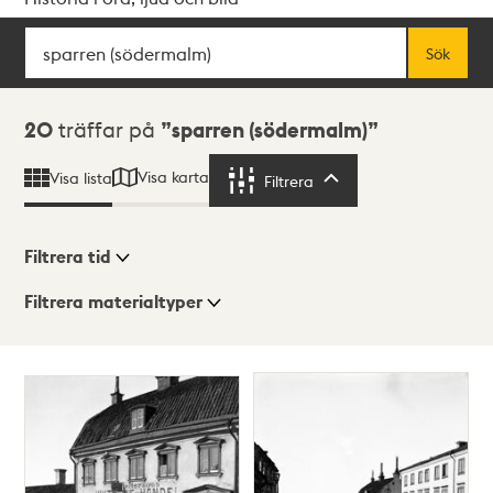
Sök
Fritextsök
Sök
Sökresultat
20
träffar på
sparren (södermalm)
Visa karta
Visa lista
Filtrera
Filtrera
Filtrera tid
Filtrera materialtyper
Visningsläge
Totalt
20
träffar
Lista
Karta