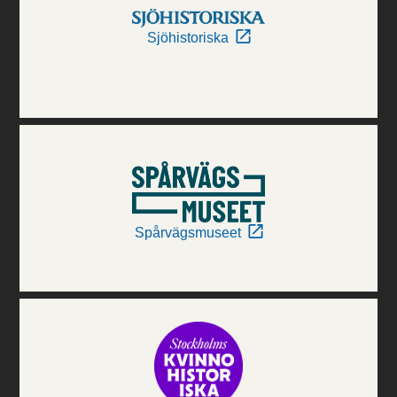
Sjöhistoriska
Spårvägsmuseet