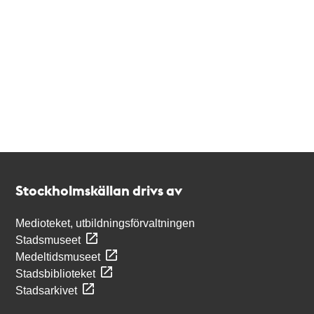
Kontakt
Stockholmskällan
Stockholmskällan drivs av
Medioteket, utbildningsförvaltningen
Stadsmuseet
Medeltidsmuseet
Stadsbiblioteket
Stadsarkivet