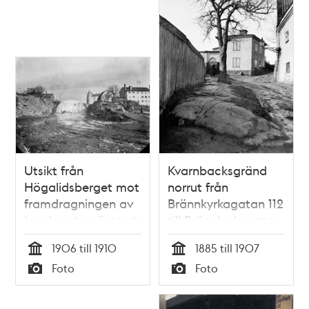
Utsikt från
Kvarnbacksgränd
Högalidsberget mot
norrut från
framdragningen av
Brännkyrkagatan 112
Lundagatan österut
till Brännkyrkagatan
genom
114. Gården hette
1906 till 1910
1885 till 1907
Skinnarviksberget.
Maria barnhärbärge
Tid
Tid
Foto
Foto
T.h. kv. Sparren. I
""Sparvhemmet""
Typ
Typ
fonden Lundagatan
som revs 1907
41/ Ansgariegatan 1,