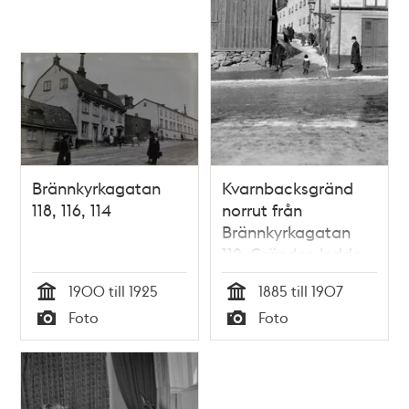
Brännkyrkagatan
Kvarnbacksgränd
118, 116, 114
norrut från
Brännkyrkagatan
112. Gränden ledde
genom kv. Sparren
1900 till 1925
1885 till 1907
till Brännkyrkagatan
Tid
Tid
Foto
Foto
114 vid Lundagatan i
Typ
Typ
norr