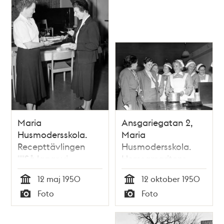
Maria
Ansgariegatan 2,
Husmodersskola.
Maria
Recepttävlingen
Husmodersskola.
""Så lagar vi
Hemsamaritens
potatis"". Vinnaren
kursavslutning
12 maj 1950
12 oktober 1950
Greta Hansson
Tid
Tid
Foto
Foto
bjuder Aina Erlander
Typ
Typ