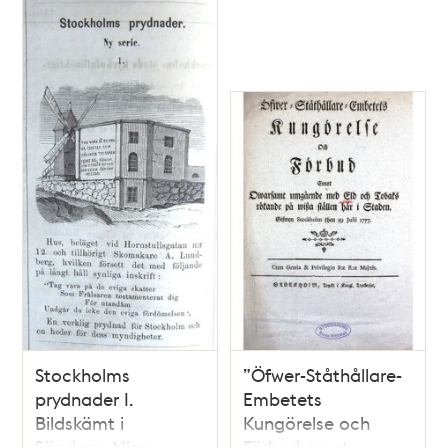
bör i akt tagas
under thet torner-
eller riddare spel,
som på Adolph
Friedrichs torg
kommer at upföras
Stockholms
”Öfwer-Ståthållare-
prydnader I.
Embetets
Bildskämt i
Kungörelse och
Söndags-Nisse –
Förbud emot