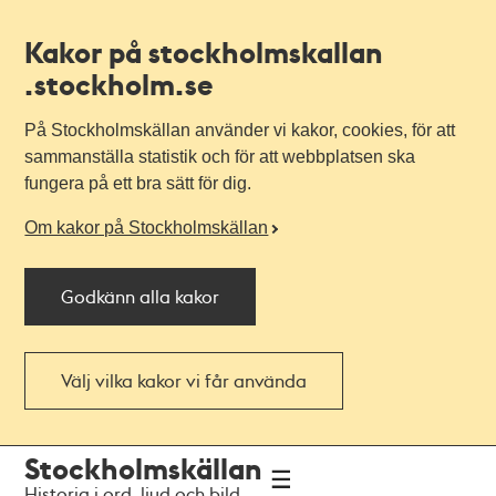
Kakor på stockholmskallan
.stockholm.se
På Stockholmskällan använder vi kakor, cookies, för att
sammanställa statistik och för att webbplatsen ska
fungera på ett bra sätt för dig.
Om kakor på Stockholmskällan
Godkänn alla kakor
Välj vilka kakor vi får använda
Till
Till
Stockholmskällan
navigationen
huvudinnehållet
Historia i ord, ljud och bild