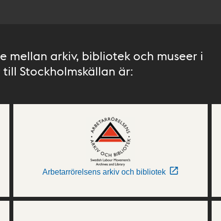
 mellan arkiv, bibliotek och museer i
till Stockholmskällan är:
Arbetarrörelsens arkiv och bibliotek