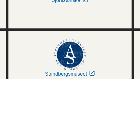
Sjöhistoriska
Strindbergsmuseet