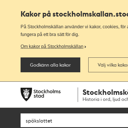
Kakor på stockholmskallan
.st
På Stockholmskällan använder vi kakor, cookies, för a
fungera på ett bra sätt för dig.
Om kakor på Stockholmskällan
Godkänn alla kakor
Välj vilka kak
Till
Till
Stockholmsk
navigationen
huvudinnehållet
Historia i ord, ljud oc
Sök
Fritextsök