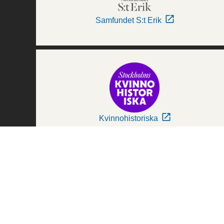
Samfundet S:t Erik
Kvinnohistoriska
Världskulturmuseerna