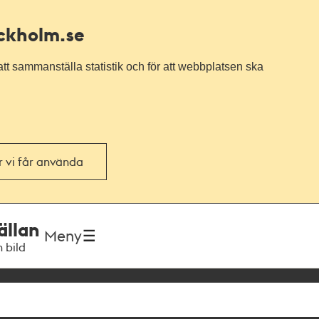
ockholm.se
tt sammanställa statistik och för att webbplatsen ska
or vi får använda
ällan
Meny
h bild