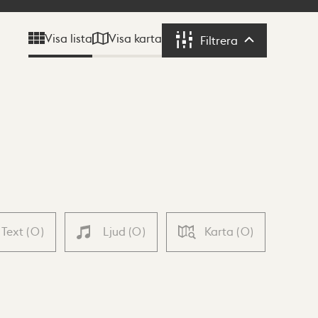
Visa karta
Visa lista
Filtrera
Filtrera
Text
(
0
)
Ljud
(
0
)
Karta
(
0
)