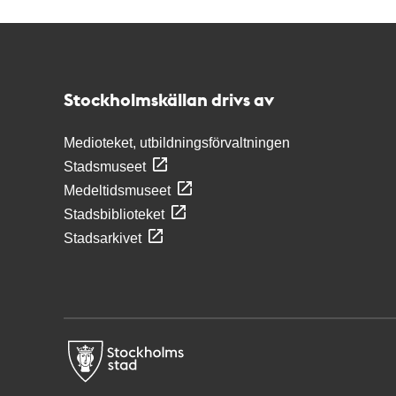
Kontakt
Stockholmskällan
Stockholmskällan drivs av
Medioteket, utbildningsförvaltningen
Stadsmuseet
Medeltidsmuseet
Stadsbiblioteket
Stadsarkivet