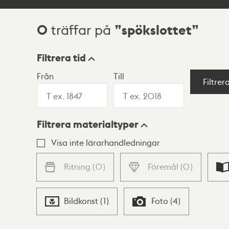
0
spökslottet
träffar på
Sökresultat
Filtrera tid
Från
Till
Visningsläge
Filtrer
Filtrera materialtyper
Lista
Karta
Visa inte lärarhandledningar
Ritning
(
0
)
Föremål
(
0
)
Bildkonst
(
1
)
Foto
(
4
)