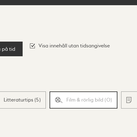
Visa innehåll utan tidsangivelse
a på tid
Litteraturtips
(
5
)
Film & rörlig bild
(
0
)