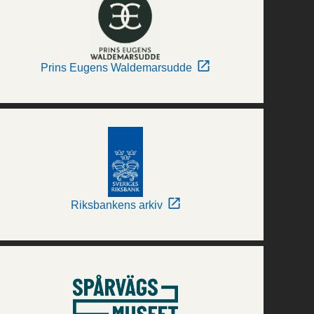
Prins Eugens Waldemarsudde
Riksbankens arkiv