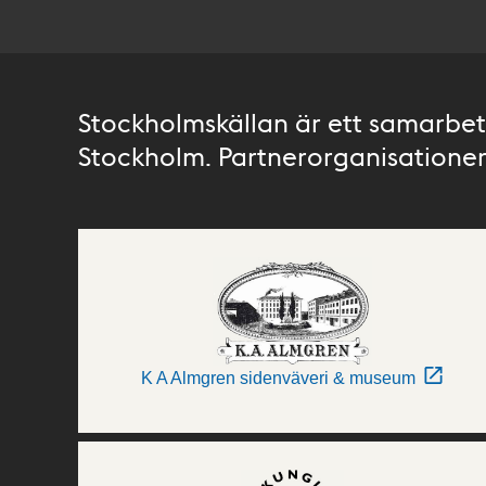
Stockholmskällan är ett samarbete
Stockholm. Partnerorganisationer 
K A Almgren sidenväveri & museum