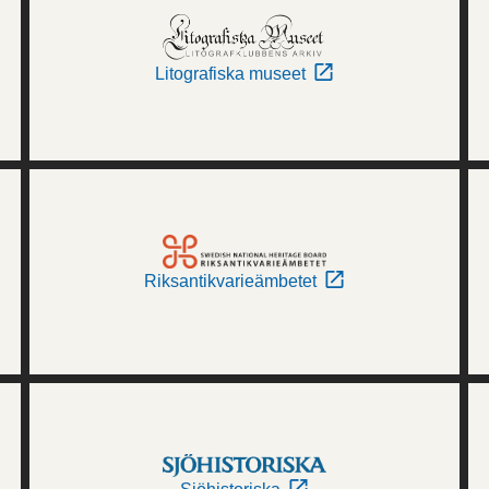
Litografiska museet
Riksantikvarieämbetet