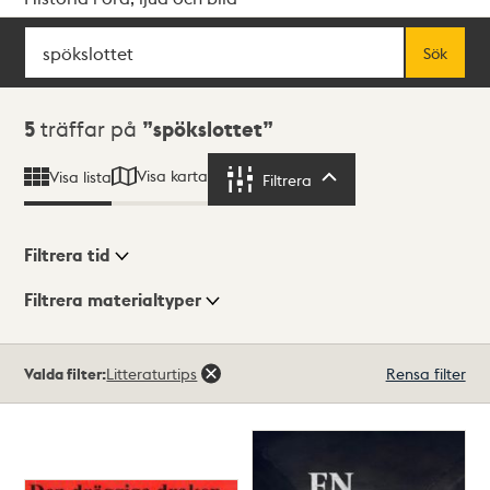
Sök
Fritextsök
Sök
Sökresultat
5
träffar på
spökslottet
Visa karta
Visa lista
Filtrera
Filtrera
Filtrera tid
Filtrera materialtyper
Visningsläge
Totalt
Valda filter:
Litteraturtips
Rensa filter
5
träffar
Lista
Karta