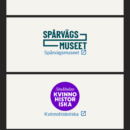
Spårvägsmuseet
Kvinnohistoriska