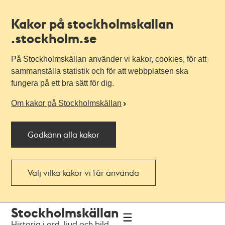
Kakor på stockholmskallan
.stockholm.se
På Stockholmskällan använder vi kakor, cookies, för att
sammanställa statistik och för att webbplatsen ska
fungera på ett bra sätt för dig.
Om kakor på Stockholmskällan
Godkänn alla kakor
Välj vilka kakor vi får använda
Till
Till
Stockholmskällan
navigationen
huvudinnehållet
Historia i ord, ljud och bild