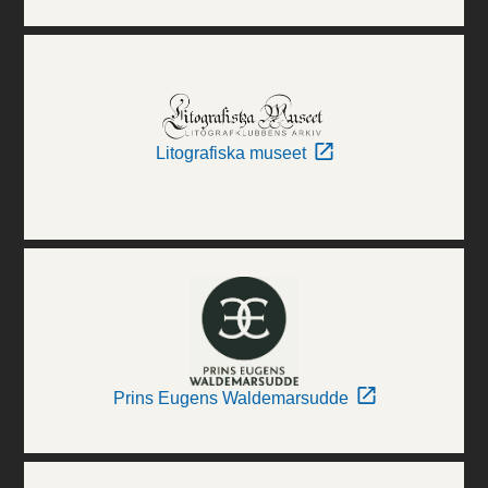
Litografiska museet
Prins Eugens Waldemarsudde