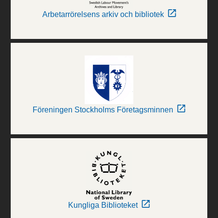
Arbetarrörelsens arkiv och bibliotek
Föreningen Stockholms Företagsminnen
Kungliga Biblioteket