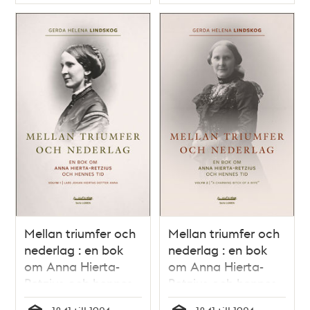
Typ
Typ
Mellan triumfer och
Mellan triumfer och
nederlag : en bok
nederlag : en bok
om Anna Hierta-
om Anna Hierta-
Retzius och hennes
Retzius och hennes
tid. Volym 1. Lars
tid. Volym 2. "A