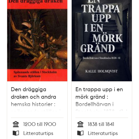
Den dräggiga
En trappa upp i en
draken och andra
mörk gränd :
hemska historier :
Bordellhärvan i
spännande ställen i
Stockholm 1838–41 /
Stockholm / Svante
Kalle Holmqvist
1200 till 1900
1838 till 1841
Björkum
Tid
Tid
Litteraturtips
Litteraturtips