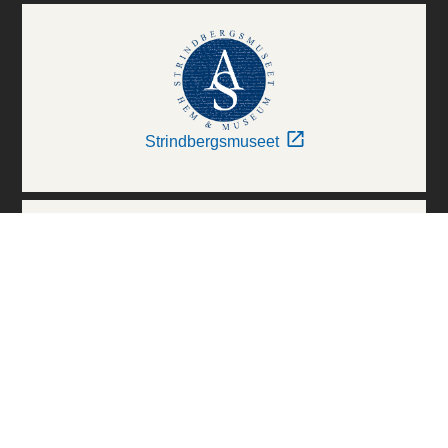
Strindbergsmuseet
Thielska Galleriet