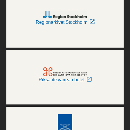
Regionarkivet Stockholm
Riksantikvarieämbetet