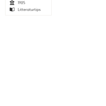
1925
Tid
Litteraturtips
Typ