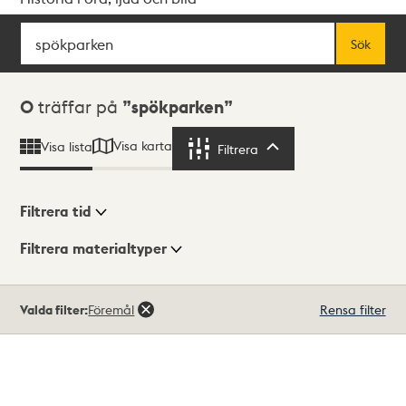
Sök
Fritextsök
Sök
Sökresultat
0
träffar på
spökparken
Visa karta
Visa lista
Filtrera
Filtrera
Filtrera tid
Filtrera materialtyper
Visningsläge
Totalt
Valda filter:
Föremål
Rensa filter
0
träffar
Lista
Karta