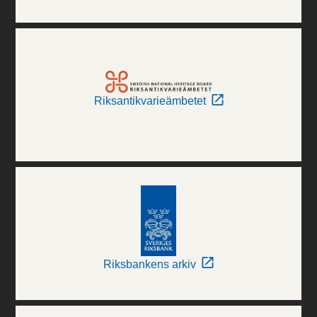
Riksantikvarieämbetet
Riksbankens arkiv