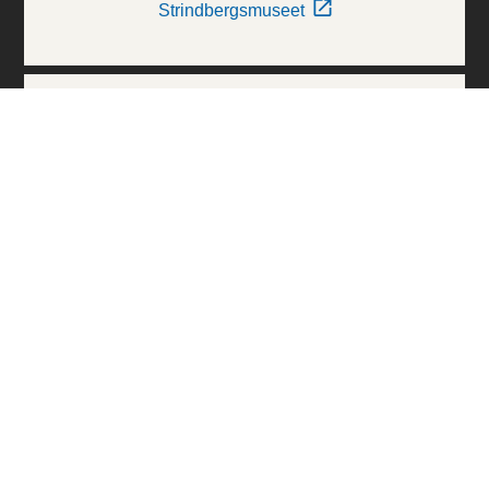
Strindbergsmuseet
Thielska Galleriet
Världskulturmuseerna