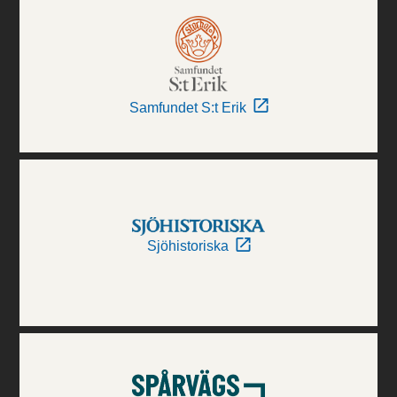
Samfundet S:t Erik
Sjöhistoriska