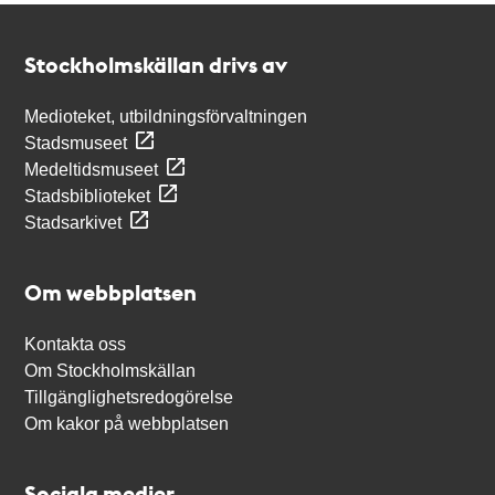
Kontakt
Stockholmskällan
Stockholmskällan drivs av
Medioteket, utbildningsförvaltningen
Stadsmuseet
Medeltidsmuseet
Stadsbiblioteket
Stadsarkivet
Om webbplatsen
Kontakta oss
Om Stockholmskällan
Tillgänglighetsredogörelse
Om kakor på webbplatsen
Sociala medier