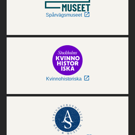
Spårvägsmuseet
Kvinnohistoriska