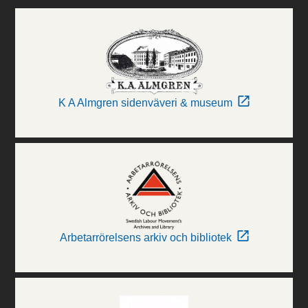
K A Almgren sidenväveri & museum
Arbetarrörelsens arkiv och bibliotek