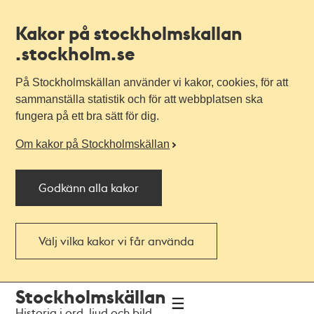
Kakor på stockholmskallan
.stockholm.se
På Stockholmskällan använder vi kakor, cookies, för att
sammanställa statistik och för att webbplatsen ska
fungera på ett bra sätt för dig.
Om kakor på Stockholmskällan
Godkänn alla kakor
Välj vilka kakor vi får använda
Till
Till
Stockholmskällan
navigationen
huvudinnehållet
Historia i ord, ljud och bild