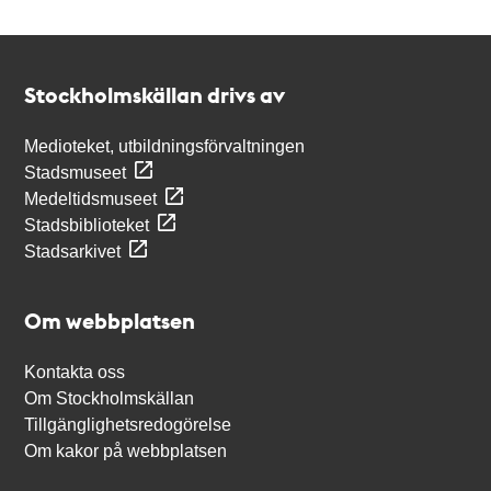
Kontakt
Stockholmskällan
Stockholmskällan drivs av
Medioteket, utbildningsförvaltningen
Stadsmuseet
Medeltidsmuseet
Stadsbiblioteket
Stadsarkivet
Om webbplatsen
Kontakta oss
Om Stockholmskällan
Tillgänglighetsredogörelse
Om kakor på webbplatsen