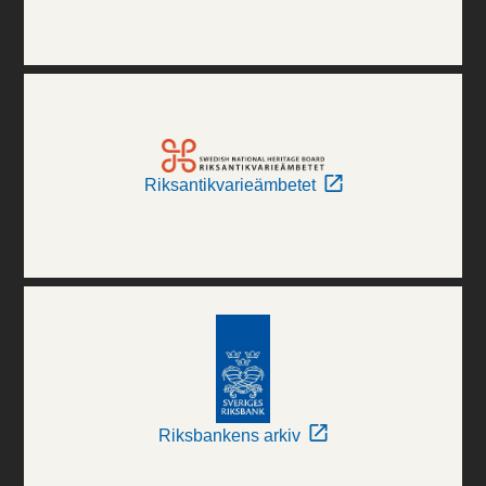
Riksantikvarieämbetet
Riksbankens arkiv