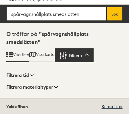
Sök
Fritextsök
Sök
Sökresultat
0
träffar på
spårvagnshållplats
smedslätten
Visa karta
Visa lista
Filtrera
Filtrera
Filtrera tid
Filtrera materialtyper
Visningsläge
Totalt
Valda filter:
Rensa filter
0
träffar
Lista
Karta