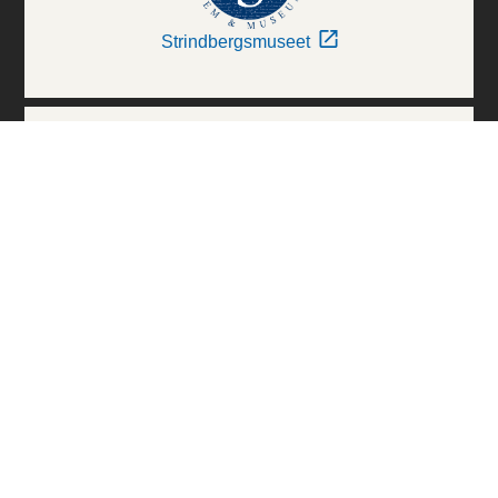
Strindbergsmuseet
Thielska Galleriet
Världskulturmuseerna