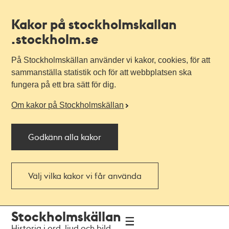
Kakor på stockholmskallan
.stockholm.se
På Stockholmskällan använder vi kakor, cookies, för att
sammanställa statistik och för att webbplatsen ska
fungera på ett bra sätt för dig.
Om kakor på Stockholmskällan
Godkänn alla kakor
Välj vilka kakor vi får använda
Till
Till
Stockholmskällan
navigationen
huvudinnehållet
Historia i ord, ljud och bild