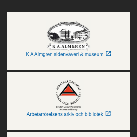
K A Almgren sidenväveri & museum
Arbetarrörelsens arkiv och bibliotek