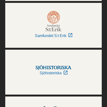
Samfundet S:t Erik
Sjöhistoriska