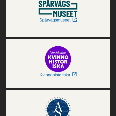
Spårvägsmuseet
Kvinnohistoriska