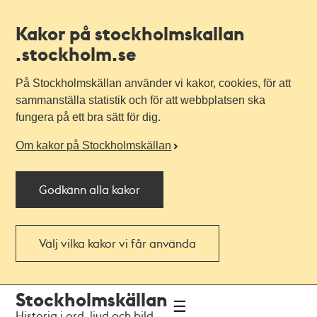
Kakor på stockholmskallan
.stockholm.se
På Stockholmskällan använder vi kakor, cookies, för att
sammanställa statistik och för att webbplatsen ska
fungera på ett bra sätt för dig.
Om kakor på Stockholmskällan
Godkänn alla kakor
Välj vilka kakor vi får använda
Till
Till
Stockholmskällan
navigationen
huvudinnehållet
Historia i ord, ljud och bild