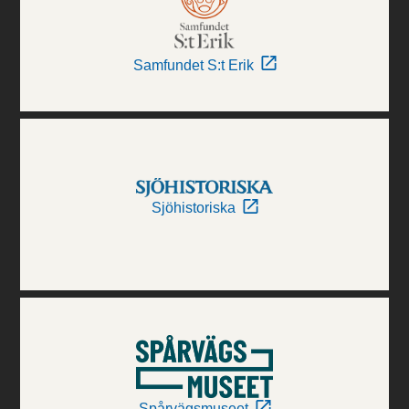
Samfundet S:t Erik
Sjöhistoriska
Spårvägsmuseet