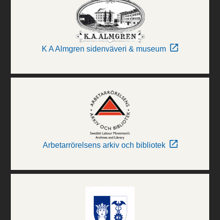
K A Almgren sidenväveri & museum
Arbetarrörelsens arkiv och bibliotek