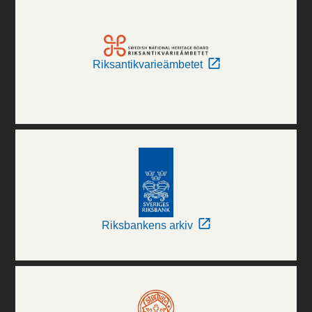
Riksantikvarieämbetet
Riksbankens arkiv