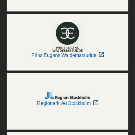
Prins Eugens Waldemarsudde
Regionarkivet Stockholm