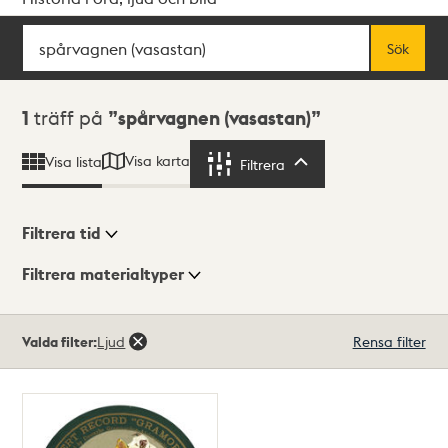
Sök
Fritextsök
Sök
Sökresultat
1
träff på
spårvagnen (vasastan)
Visa karta
Visa lista
Filtrera
Filtrera
Filtrera tid
Filtrera materialtyper
Visningsläge
Totalt
Valda filter:
Ljud
Rensa filter
1
träffar
Lista
Karta