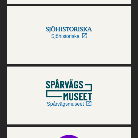
Sjöhistoriska
Spårvägsmuseet