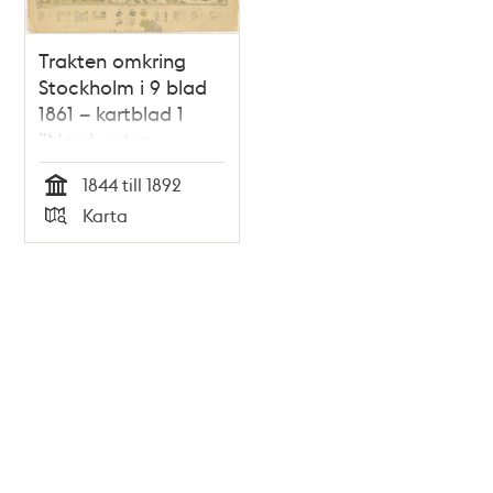
Trakten omkring
Stockholm i 9 blad
1861 – kartblad 1
”Nordvestra
bladet”, översett
1844 till 1892
1892
Tid
Karta
Typ