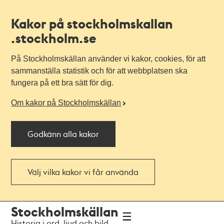
Kakor på stockholmskallan
.stockholm.se
På Stockholmskällan använder vi kakor, cookies, för att
sammanställa statistik och för att webbplatsen ska
fungera på ett bra sätt för dig.
Om kakor på Stockholmskällan
Godkänn alla kakor
Välj vilka kakor vi får använda
Till
Till
Stockholmskällan
navigationen
huvudinnehållet
Historia i ord, ljud och bild