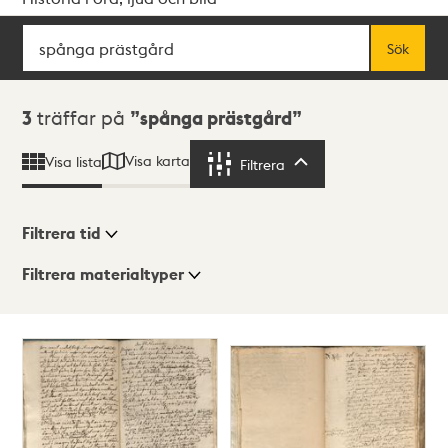
Sök
Fritextsök
Sök
Sökresultat
3
träffar på
spånga prästgård
Visa karta
Visa lista
Filtrera
Filtrera
Filtrera tid
Filtrera materialtyper
Visningsläge
Totalt
3
träffar
Lista
Karta