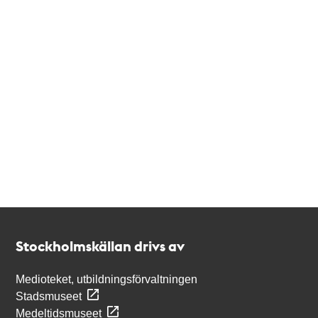
Kontakt
Stockholmskällan
Stockholmskällan drivs av
Medioteket, utbildningsförvaltningen
Stadsmuseet
Medeltidsmuseet