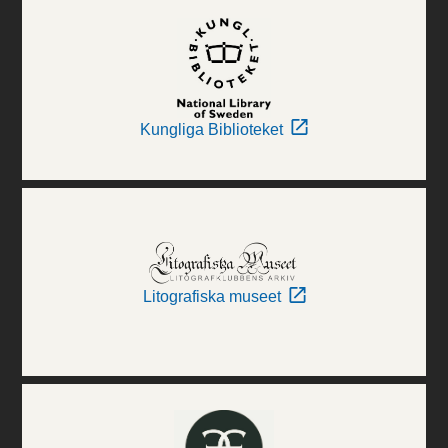
Kungliga Biblioteket
Litografiska museet