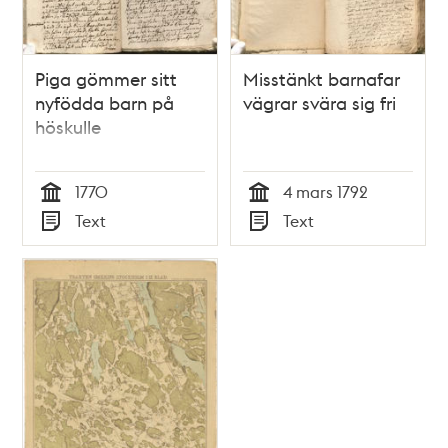
Piga gömmer sitt
Misstänkt barnafar
nyfödda barn på
vägrar svära sig fri
höskulle
1770
4 mars 1792
Tid
Tid
Text
Text
Typ
Typ