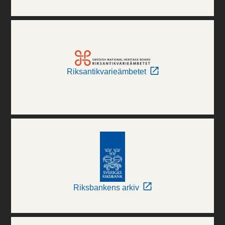
Riksantikvarieämbetet
Riksbankens arkiv