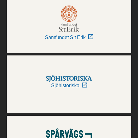
Samfundet S:t Erik
Sjöhistoriska