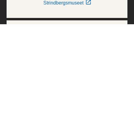
Strindbergsmuseet
Thielska Galleriet
Världskulturmuseerna