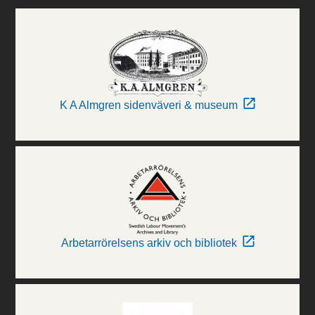
K A Almgren sidenväveri & museum
Arbetarrörelsens arkiv och bibliotek