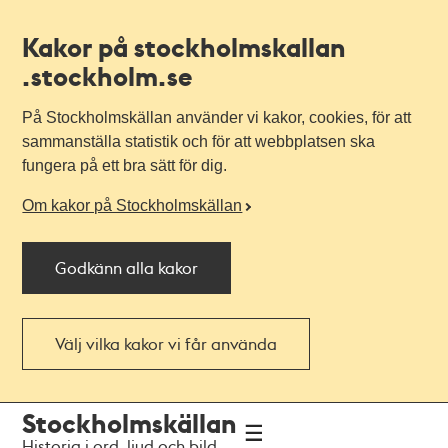
Kakor på stockholmskallan
.stockholm.se
På Stockholmskällan använder vi kakor, cookies, för att
sammanställa statistik och för att webbplatsen ska
fungera på ett bra sätt för dig.
Om kakor på Stockholmskällan
Godkänn alla kakor
Välj vilka kakor vi får använda
Till
Till
Stockholmskällan
navigationen
huvudinnehållet
Historia i ord, ljud och bild