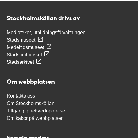
Kontakt
Stockholmskällan
Stockholmskällan drivs av
Medioteket, utbildningsförvaltningen
Stadsmuseet
Medeltidsmuseet
Stadsbiblioteket
Stadsarkivet
Om webbplatsen
Kontakta oss
Om Stockholmskällan
Tillgänglighetsredogörelse
Om kakor på webbplatsen
Sociala medier