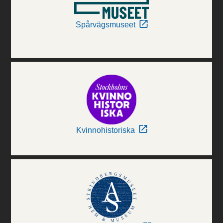
Spårvägsmuseet
Kvinnohistoriska