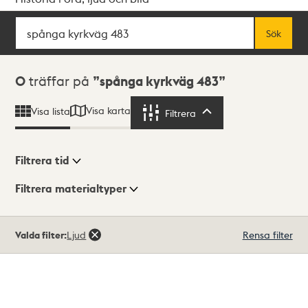
Sök
Fritextsök
Sök
Sökresultat
0
träffar på
spånga kyrkväg 483
Visa karta
Visa lista
Filtrera
Filtrera
Filtrera tid
Filtrera materialtyper
Visningsläge
Totalt
Valda filter:
Ljud
Rensa filter
0
träffar
Lista
Karta