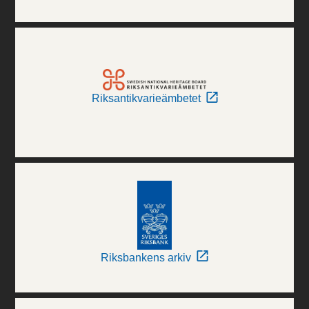
Riksantikvarieämbetet
Riksbankens arkiv