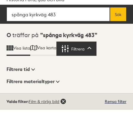
Sök
Fritextsök
Sök
Sökresultat
0
träffar på
spånga kyrkväg 483
Visa karta
Visa lista
Filtrera
Filtrera
Filtrera tid
Filtrera materialtyper
Visningsläge
Totalt
Valda filter:
Film & rörlig bild
Rensa filter
0
träffar
Lista
Karta