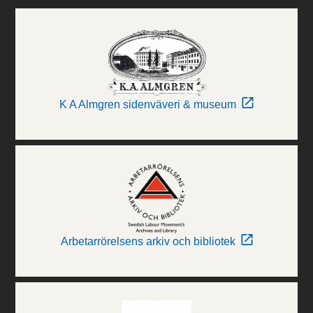
K A Almgren sidenväveri & museum
Arbetarrörelsens arkiv och bibliotek