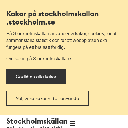
Kakor på stockholmskallan
.stockholm.se
På Stockholmskällan använder vi kakor, cookies, för att
sammanställa statistik och för att webbplatsen ska
fungera på ett bra sätt för dig.
Om kakor på Stockholmskällan
Godkänn alla kakor
Välj vilka kakor vi får använda
Till
Till
Stockholmskällan
navigationen
huvudinnehållet
Historia i ord, ljud och bild