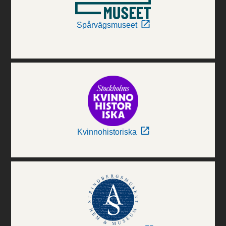
Spårvägsmuseet
Kvinnohistoriska