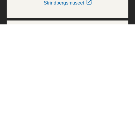
Strindbergsmuseet
Thielska Galleriet
Världskulturmuseerna