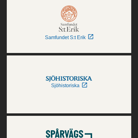
Samfundet S:t Erik
Sjöhistoriska