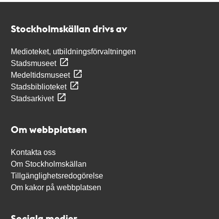
Kontakt
Stockholmskällan
Stockholmskällan drivs av
Medioteket, utbildningsförvaltningen
Stadsmuseet
Medeltidsmuseet
Stadsbiblioteket
Stadsarkivet
Om webbplatsen
Kontakta oss
Om Stockholmskällan
Tillgänglighetsredogörelse
Om kakor på webbplatsen
Sociala medier