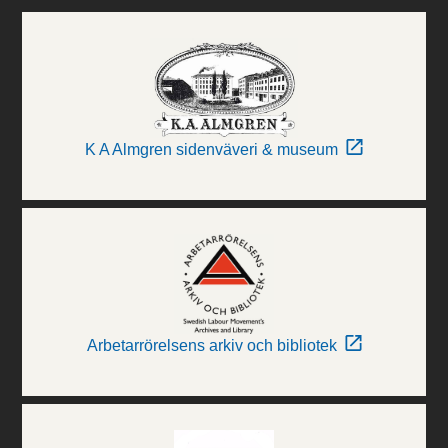
K A Almgren sidenväveri & museum
Arbetarrörelsens arkiv och bibliotek