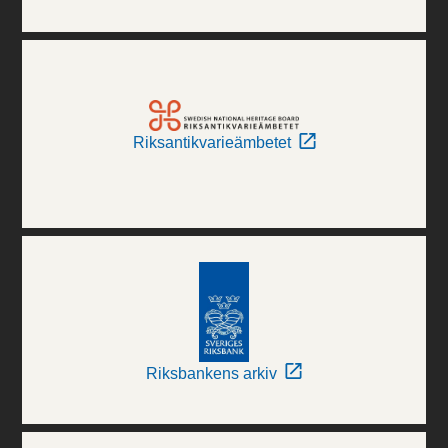
Riksantikvarieämbetet
Riksbankens arkiv