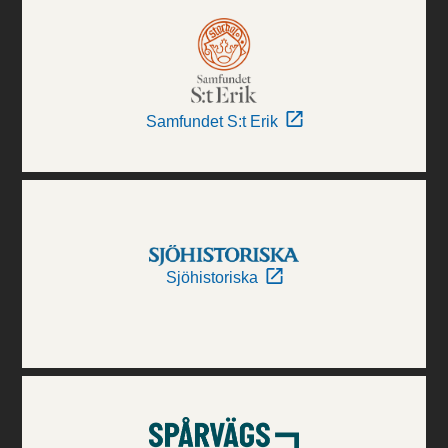
Samfundet S:t Erik
Sjöhistoriska