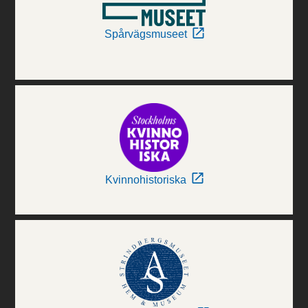
Spårvägsmuseet
Kvinnohistoriska