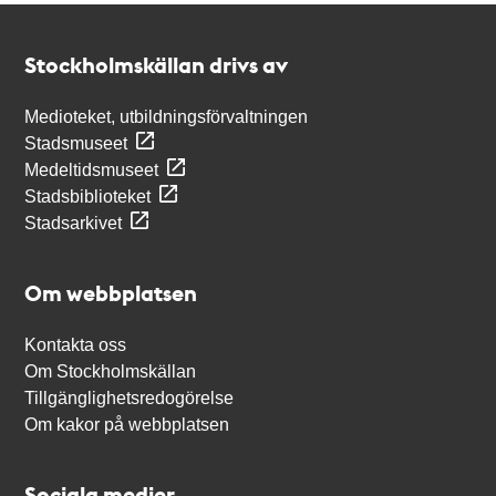
Kontakt
Stockholmskällan
Stockholmskällan drivs av
Medioteket, utbildningsförvaltningen
Stadsmuseet
Medeltidsmuseet
Stadsbiblioteket
Stadsarkivet
Om webbplatsen
Kontakta oss
Om Stockholmskällan
Tillgänglighetsredogörelse
Om kakor på webbplatsen
Sociala medier