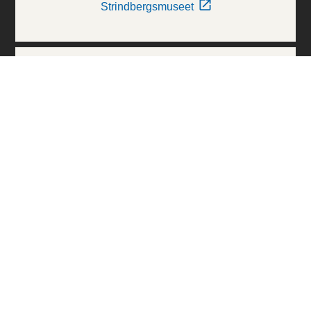
Strindbergsmuseet
Thielska Galleriet
Världskulturmuseerna