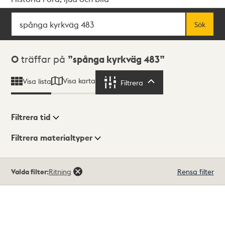
Sök
Fritextsök
Sök
Sökresultat
0
träffar på
spånga kyrkväg 483
Visa karta
Visa lista
Filtrera
Filtrera
Filtrera tid
Filtrera materialtyper
Visningsläge
Totalt
Valda filter:
Ritning
Rensa filter
0
träffar
Lista
Karta