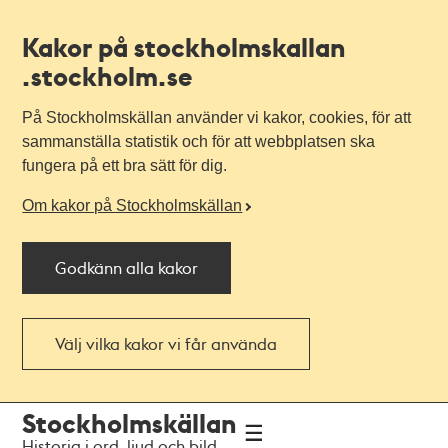
Kakor på stockholmskallan
.stockholm.se
På Stockholmskällan använder vi kakor, cookies, för att
sammanställa statistik och för att webbplatsen ska
fungera på ett bra sätt för dig.
Om kakor på Stockholmskällan
Godkänn alla kakor
Välj vilka kakor vi får använda
Till
Till
Stockholmskällan
navigationen
huvudinnehållet
Historia i ord, ljud och bild