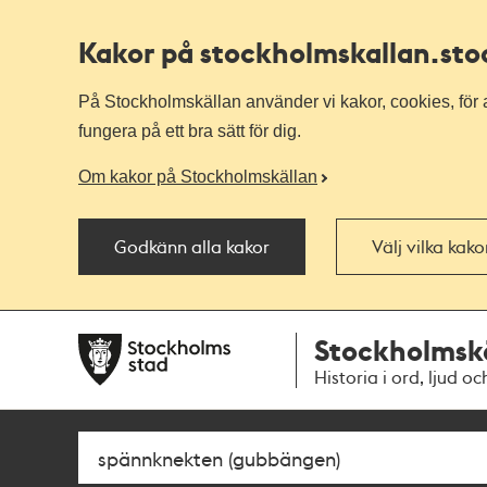
Kakor på stockholmskallan
.st
På Stockholmskällan använder vi kakor, cookies, för a
fungera på ett bra sätt för dig.
Om kakor på Stockholmskällan
Godkänn alla kakor
Välj vilka kak
Till
Till
Stockholmsk
navigationen
huvudinnehållet
Historia i ord, ljud oc
Sök
Fritextsök