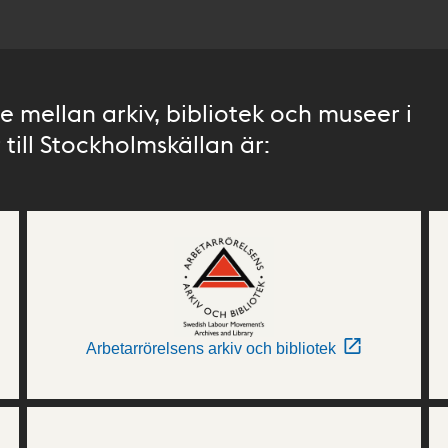
 mellan arkiv, bibliotek och museer i
till Stockholmskällan är:
Arbetarrörelsens arkiv och bibliotek