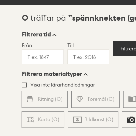
0
spännknekten (g
träffar på
Sökresultat
Filtrera tid
Från
Till
Visningsläge
Filtrer
Filtrera materialtyper
Lista
Karta
Visa inte lärarhandledningar
Ritning
(
0
)
Föremål
(
0
)
Karta
(
0
)
Bildkonst
(
0
)