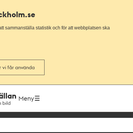
ockholm.se
tt sammanställa statistik och för att webbplatsen ska
or vi får använda
ällan
Meny
h bild