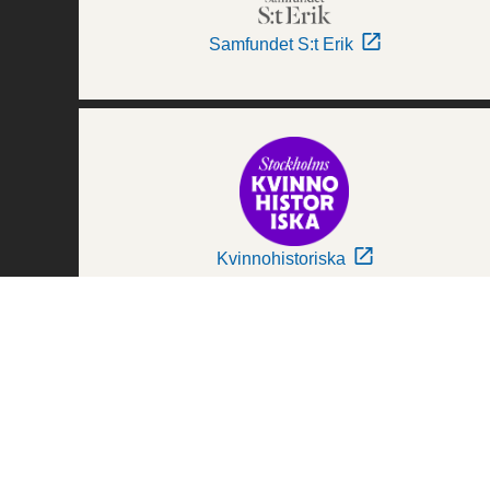
Samfundet S:t Erik
Kvinnohistoriska
Världskulturmuseerna