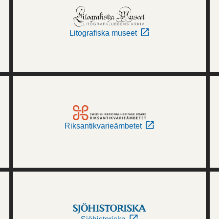
Litografiska museet
Riksantikvarieämbetet