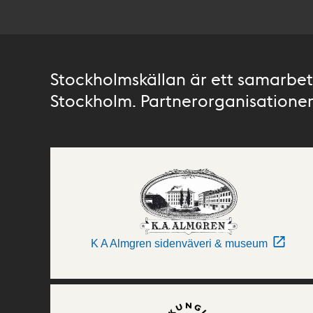
Stockholmskällan är ett samarbete
Stockholm. Partnerorganisationer 
K A Almgren sidenväveri & museum