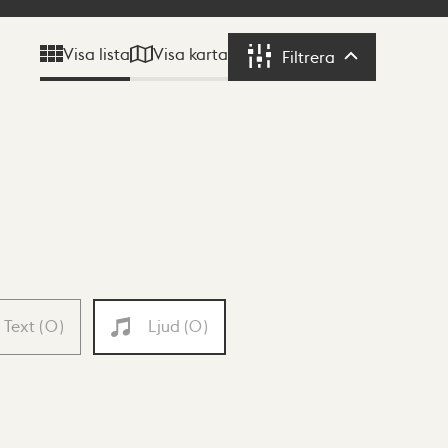
Visa karta
Visa lista
Filtrera
Filtrera
Text
(
0
)
Ljud
(
0
)