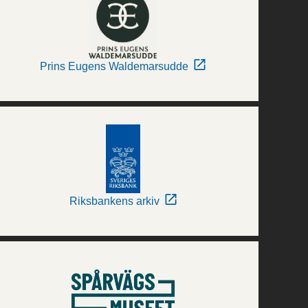
Prins Eugens Waldemarsudde
Riksbankens arkiv