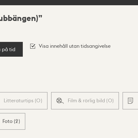
ubbängen)
Visa innehåll utan tidsangivelse
a på tid
Litteraturtips
(
0
)
Film & rörlig bild
(
0
)
Foto
(
2
)