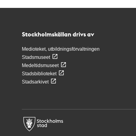
Kontakt
Stockholmskällan
Stockholmskällan drivs av
Medioteket, utbildningsförvaltningen
Stadsmuseet
Medeltidsmuseet
Stadsbiblioteket
Stadsarkivet