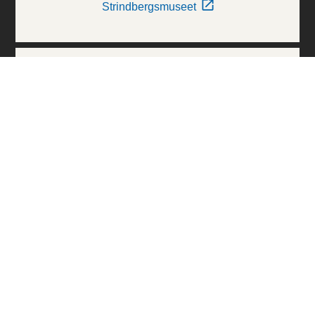
Strindbergsmuseet
Thielska Galleriet
Världskulturmuseerna