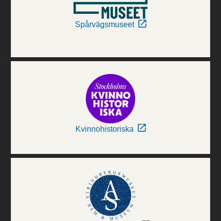
Spårvägsmuseet
Kvinnohistoriska