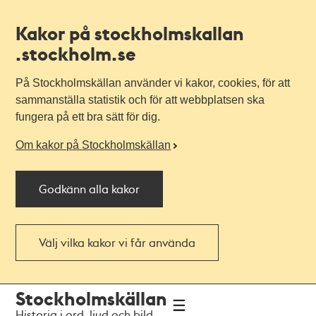
Kakor på stockholmskallan
.stockholm.se
På Stockholmskällan använder vi kakor, cookies, för att
sammanställa statistik och för att webbplatsen ska
fungera på ett bra sätt för dig.
Om kakor på Stockholmskällan
Godkänn alla kakor
Välj vilka kakor vi får använda
Till
Till
Stockholmskällan
navigationen
huvudinnehållet
Historia i ord, ljud och bild