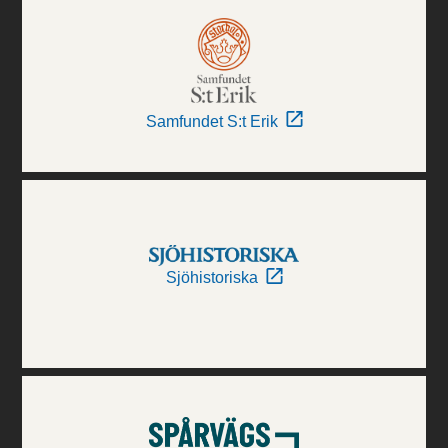
Samfundet S:t Erik
Sjöhistoriska