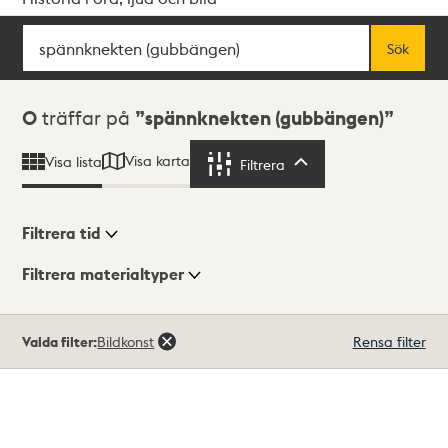
Sök
Fritextsök
Sök
Sökresultat
0
träffar på
spännknekten (gubbängen)
Visa karta
Visa lista
Filtrera
Filtrera
Filtrera tid
Filtrera materialtyper
Visningsläge
Totalt
Valda filter:
Bildkonst
Rensa filter
0
träffar
Lista
Karta