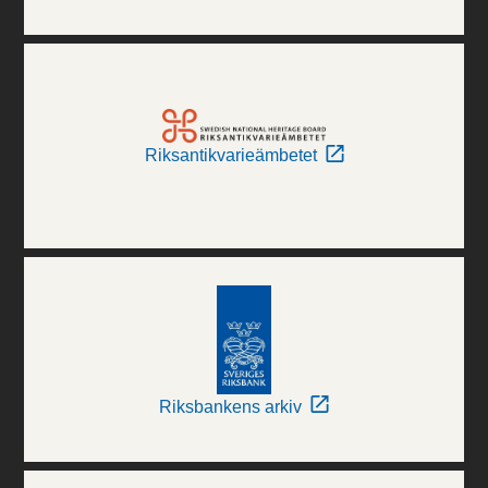
Riksantikvarieämbetet
Riksbankens arkiv