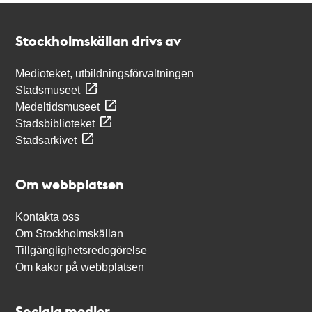
Kontakt
Stockholmskällan
Stockholmskällan drivs av
Medioteket, utbildningsförvaltningen
Stadsmuseet
Medeltidsmuseet
Stadsbiblioteket
Stadsarkivet
Om webbplatsen
Kontakta oss
Om Stockholmskällan
Tillgänglighetsredogörelse
Om kakor på webbplatsen
Sociala medier