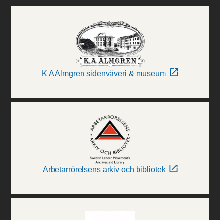
K A Almgren sidenväveri & museum
Arbetarrörelsens arkiv och bibliotek