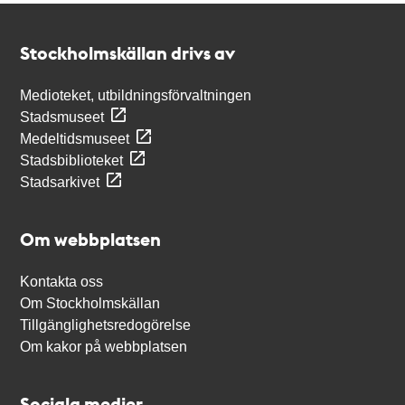
Kontakt
Stockholmskällan
Stockholmskällan drivs av
Medioteket, utbildningsförvaltningen
Stadsmuseet
Medeltidsmuseet
Stadsbiblioteket
Stadsarkivet
Om webbplatsen
Kontakta oss
Om Stockholmskällan
Tillgänglighetsredogörelse
Om kakor på webbplatsen
Sociala medier