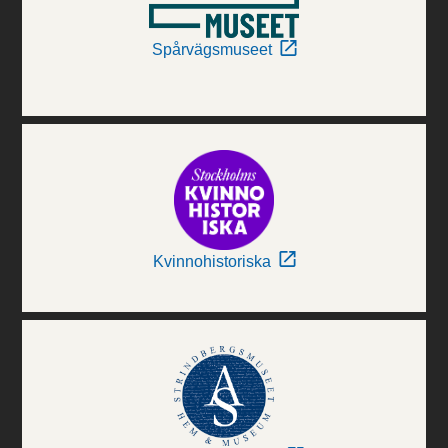
Spårvägsmuseet
Kvinnohistoriska