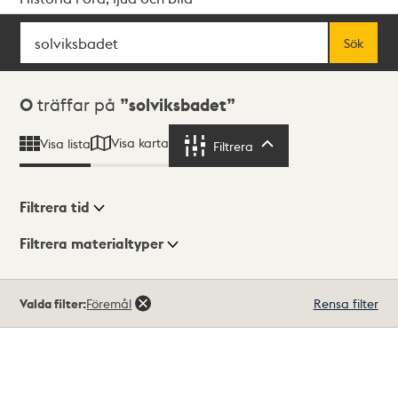
Sök
Fritextsök
Sök
Sökresultat
0
träffar på
solviksbadet
Visa karta
Visa lista
Filtrera
Filtrera
Filtrera tid
Filtrera materialtyper
Visningsläge
Totalt
Valda filter:
Föremål
Rensa filter
0
träffar
Lista
Karta