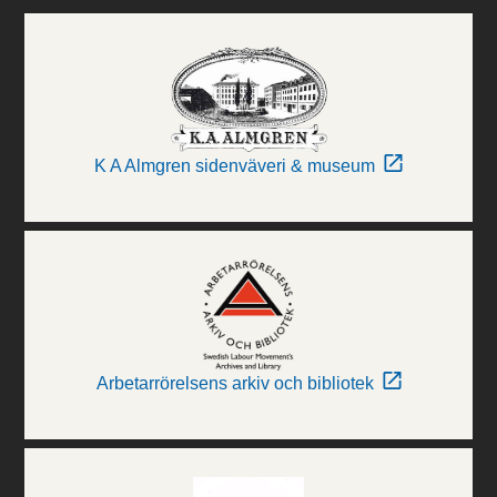
K A Almgren sidenväveri & museum
Arbetarrörelsens arkiv och bibliotek