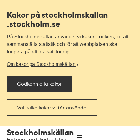
Kakor på stockholmskallan
.stockholm.se
På Stockholmskällan använder vi kakor, cookies, för att
sammanställa statistik och för att webbplatsen ska
fungera på ett bra sätt för dig.
Om kakor på Stockholmskällan
Godkänn alla kakor
Välj vilka kakor vi får använda
Till
Till
Stockholmskällan
navigationen
huvudinnehållet
Historia i ord, ljud och bild