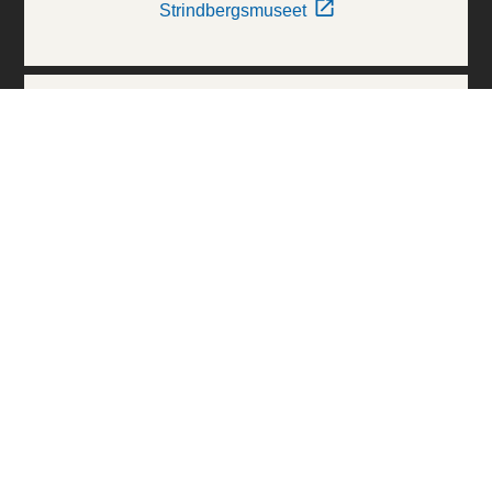
Strindbergsmuseet
Thielska Galleriet
Världskulturmuseerna