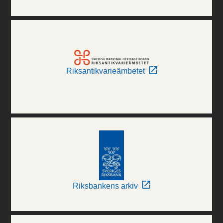
Riksantikvarieämbetet
Riksbankens arkiv