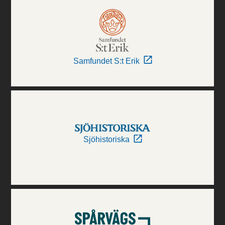
Samfundet S:t Erik
Sjöhistoriska