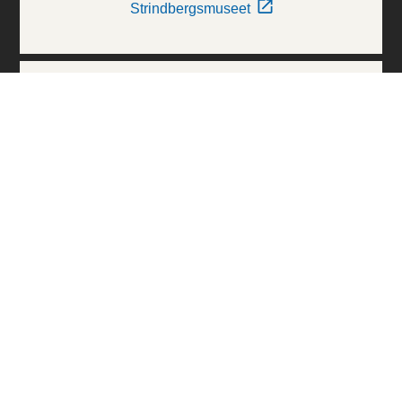
Strindbergsmuseet
Thielska Galleriet
Världskulturmuseerna