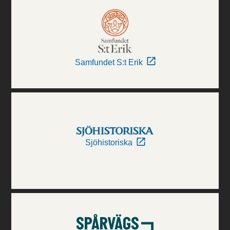
Samfundet S:t Erik
Sjöhistoriska