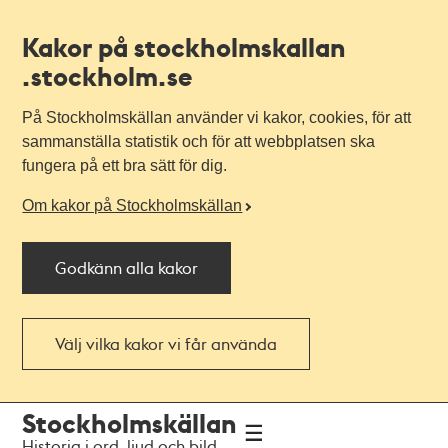
Kakor på stockholmskallan
.stockholm.se
På Stockholmskällan använder vi kakor, cookies, för att
sammanställa statistik och för att webbplatsen ska
fungera på ett bra sätt för dig.
Om kakor på Stockholmskällan
Godkänn alla kakor
Välj vilka kakor vi får använda
Till
Till
Stockholmskällan
navigationen
huvudinnehållet
Historia i ord, ljud och bild