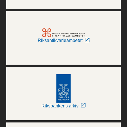
Riksantikvarieämbetet
Riksbankens arkiv