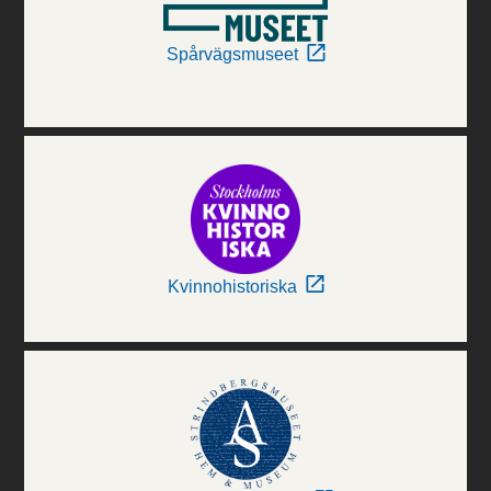
Spårvägsmuseet
Kvinnohistoriska