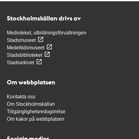
Kontakt
Stockholmskällan
Stockholmskällan drivs av
Medioteket, utbildningsförvaltningen
Stadsmuseet
Medeltidsmuseet
Stadsbiblioteket
Stadsarkivet
Om webbplatsen
Kontakta oss
Om Stockholmskällan
Tillgänglighetsredogörelse
Om kakor på webbplatsen
Sociala medier