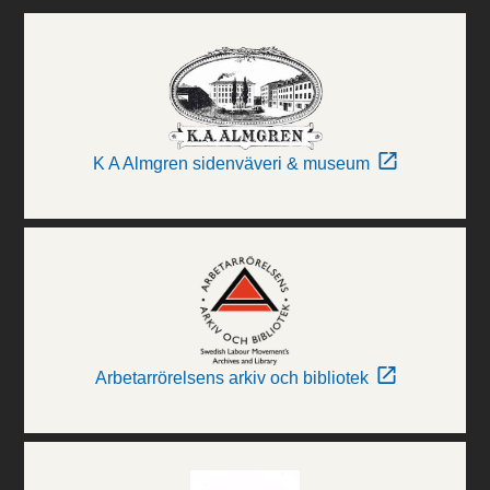
K A Almgren sidenväveri & museum
Arbetarrörelsens arkiv och bibliotek