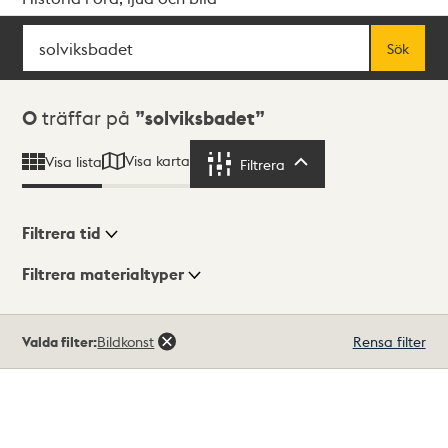
Sök
Fritextsök
Sök
Sökresultat
0
träffar på
solviksbadet
Visa karta
Visa lista
Filtrera
Filtrera
Filtrera tid
Filtrera materialtyper
Visningsläge
Totalt
Valda filter:
Bildkonst
Rensa filter
0
träffar
Lista
Karta