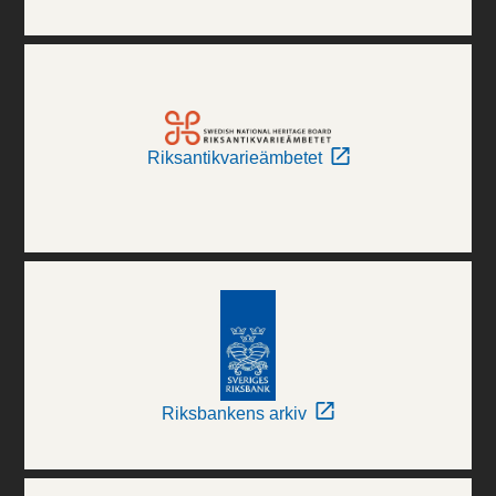
Riksantikvarieämbetet
Riksbankens arkiv