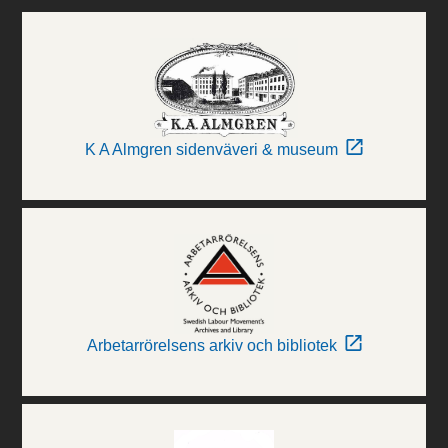
K A Almgren sidenväveri & museum
Arbetarrörelsens arkiv och bibliotek