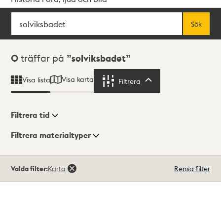
Sök
Fritextsök
Sök
Sökresultat
0
träffar på
solviksbadet
Visa karta
Visa lista
Filtrera
Filtrera
Filtrera tid
Filtrera materialtyper
Visningsläge
Totalt
Valda filter:
Karta
Rensa filter
0
träffar
Lista
Karta