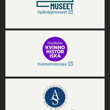
Spårvägsmuseet
Kvinnohistoriska