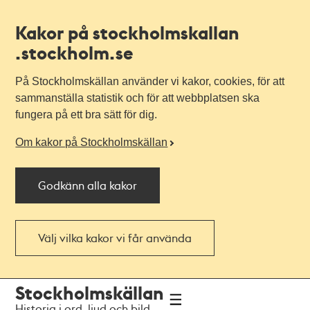
Kakor på stockholmskallan
.stockholm.se
På Stockholmskällan använder vi kakor, cookies, för att
sammanställa statistik och för att webbplatsen ska
fungera på ett bra sätt för dig.
Om kakor på Stockholmskällan
Godkänn alla kakor
Välj vilka kakor vi får använda
Till
Till
Stockholmskällan
navigationen
huvudinnehållet
Historia i ord, ljud och bild