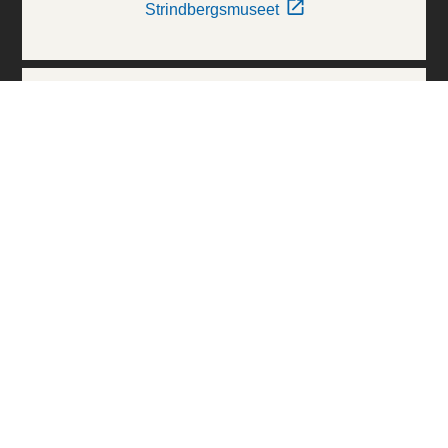
Strindbergsmuseet
Thielska Galleriet
Världskulturmuseerna