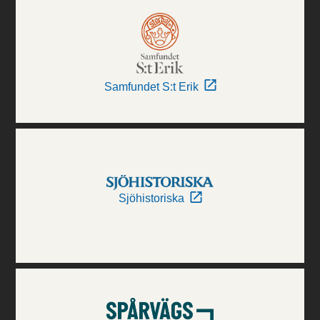
Samfundet S:t Erik
Sjöhistoriska