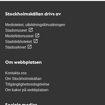
Kontakt
Stockholmskällan
Stockholmskällan drivs av
Medioteket, utbildningsförvaltningen
Stadsmuseet
Medeltidsmuseet
Stadsbiblioteket
Stadsarkivet
Om webbplatsen
Kontakta oss
Om Stockholmskällan
Tillgänglighetsredogörelse
Om kakor på webbplatsen
Sociala medier