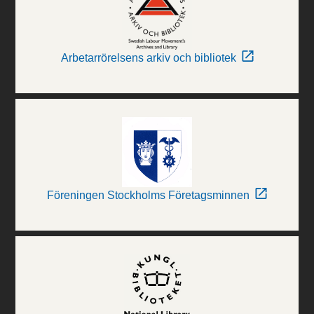
Arbetarrörelsens arkiv och bibliotek
Föreningen Stockholms Företagsminnen