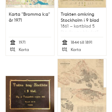
Karta "Bromma k:a"
Trakten omkring
år 1971
Stockholm i 9 blad
1861 – kartblad 5
”Mellersta bladet”,
översett 1891
1971
1844 till 1891
Tid
Tid
Karta
Karta
Typ
Typ