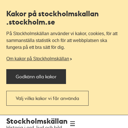
Kakor på stockholmskallan
.stockholm.se
På Stockholmskällan använder vi kakor, cookies, för att
sammanställa statistik och för att webbplatsen ska
fungera på ett bra sätt för dig.
Om kakor på Stockholmskällan
Godkänn alla kakor
Välj vilka kakor vi får använda
Till
Till
Stockholmskällan
navigationen
huvudinnehållet
Historia i ord, ljud och bild