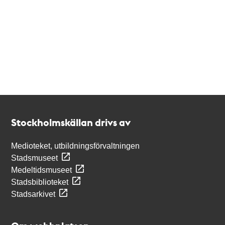
Kontakt
Stockholmskällan
Stockholmskällan drivs av
Medioteket, utbildningsförvaltningen
Stadsmuseet
Medeltidsmuseet
Stadsbiblioteket
Stadsarkivet