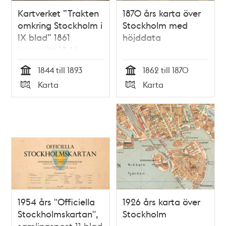
Kartverket ”Trakten
1870 års karta över
omkring Stockholm i
Stockholm med
IX blad” 1861
höjddata
(uppmätt 1844-
1850, översedd 1891-
1844 till 1893
1862 till 1870
1893)
Tid
Tid
Karta
Karta
Typ
Typ
1954 års "Officiella
1926 års karta över
Stockholmskartan",
Stockholm
samlingspost 11 blad