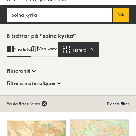
Sök
Fritextsök
Sök
Sökresultat
8
träffar på
solna kyrka
Visa karta
Visa lista
Filtrera
Filtrera
Filtrera tid
Filtrera materialtyper
Visningsläge
Totalt
Valda filter:
Karta
Rensa filter
8
träffar
Lista
Karta