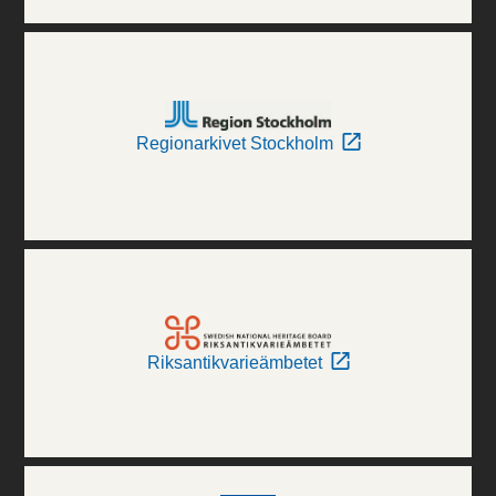
Regionarkivet Stockholm
Riksantikvarieämbetet