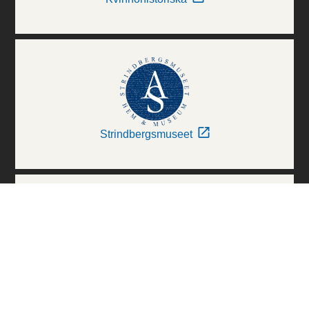
Strindbergsmuseet
Thielska Galleriet