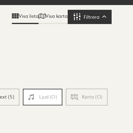
Visa karta
Visa lista
Filtrera
Filtrera
Text
(
5
)
Ljud
(
0
)
Karta
(
0
)