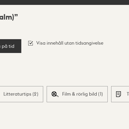
alm)
Visa innehåll utan tidsangivelse
a på tid
Litteraturtips
(
2
)
Film & rörlig bild
(
1
)