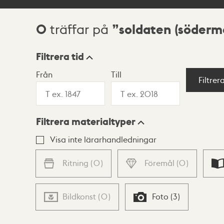
0
soldaten (söderm
träffar på
Sökresultat
Filtrera tid
Från
Till
Visningsläge
Filtrer
Filtrera materialtyper
Lista
Karta
Visa inte lärarhandledningar
Ritning
(
0
)
Föremål
(
0
)
Bildkonst
(
0
)
Foto
(
3
)