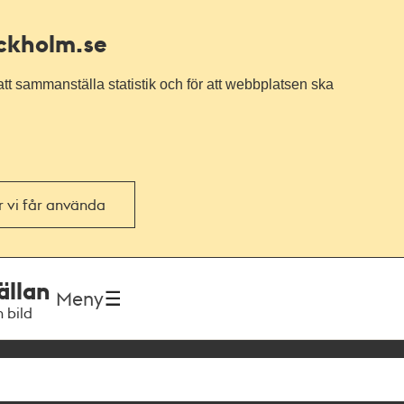
ockholm.se
tt sammanställa statistik och för att webbplatsen ska
or vi får använda
ällan
Meny
h bild