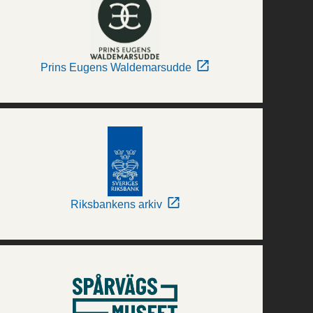
Prins Eugens Waldemarsudde
Riksbankens arkiv