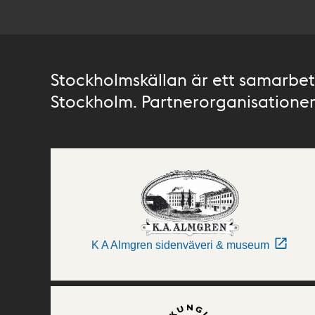
Stockholmskällan är ett samarbete
Stockholm. Partnerorganisationer 
K A Almgren sidenväveri & museum