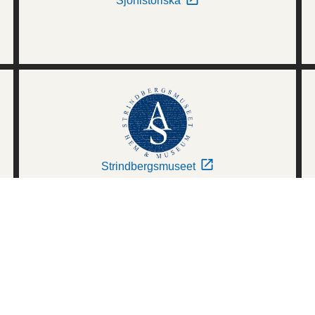
Sjöhistoriska
Strindbergsmuseet