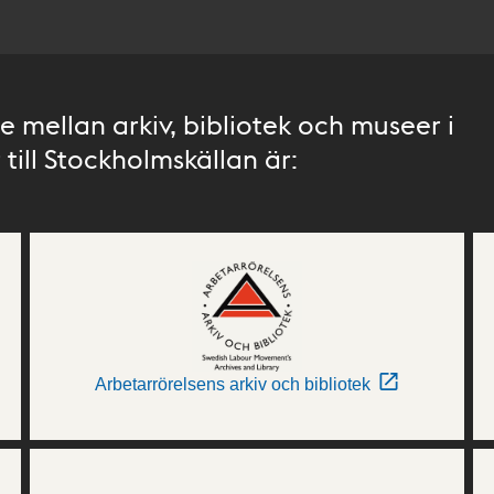
 mellan arkiv, bibliotek och museer i
till Stockholmskällan är:
Arbetarrörelsens arkiv och bibliotek