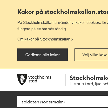
Kakor på stockholmskallan
.st
På Stockholmskällan använder vi kakor, cookies, för a
fungera på ett bra sätt för dig.
Om kakor på Stockholmskällan
Godkänn alla kakor
Välj vilka kak
Till
Till
Stockholmsk
navigationen
huvudinnehållet
Historia i ord, ljud oc
Sök
Fritextsök