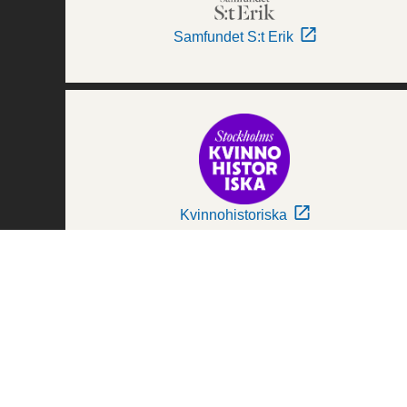
Samfundet S:t Erik
Kvinnohistoriska
Världskulturmuseerna