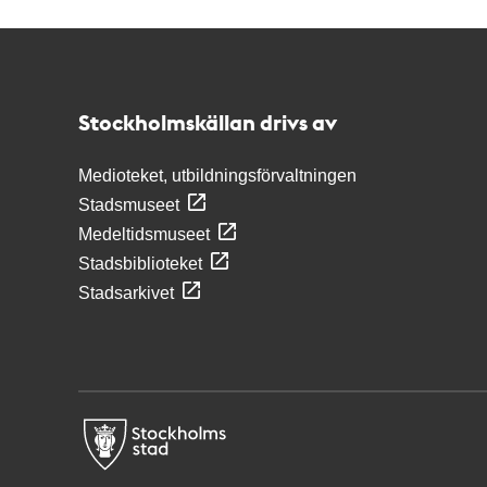
Kontakt
Stockholmskällan
Stockholmskällan drivs av
Medioteket, utbildningsförvaltningen
Stadsmuseet
Medeltidsmuseet
Stadsbiblioteket
Stadsarkivet