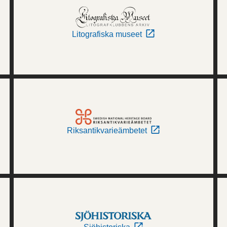
Litografiska museet
Riksantikvarieämbetet