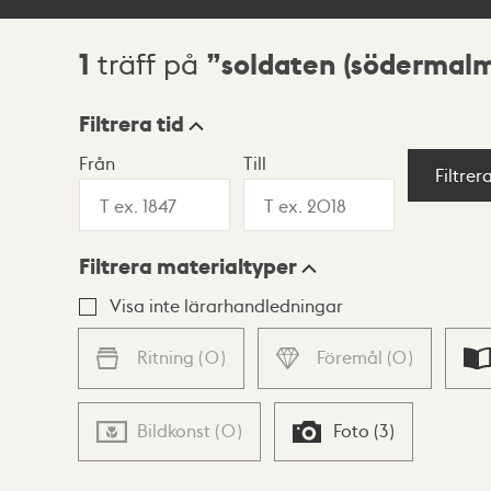
1
soldaten (södermal
träff på
Sökresultat
Filtrera tid
Från
Till
Visningsläge
Filtrer
Filtrera materialtyper
Lista
Karta
Visa inte lärarhandledningar
Ritning
(
0
)
Föremål
(
0
)
Bildkonst
(
0
)
Foto
(
3
)