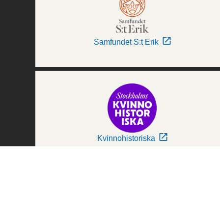
Samfundet S:t Erik
Kvinnohistoriska