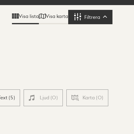
Visa karta
Visa lista
Filtrera
Filtrera
Text
(
5
)
Ljud
(
0
)
Karta
(
0
)