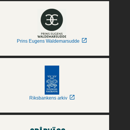
Prins Eugens Waldemarsudde
Riksbankens arkiv