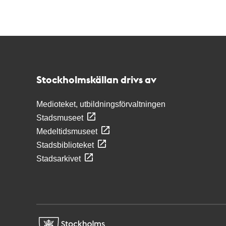
Kontakt
Stockholmskällan
Stockholmskällan drivs av
Medioteket, utbildningsförvaltningen
Stadsmuseet
Medeltidsmuseet
Stadsbiblioteket
Stadsarkivet