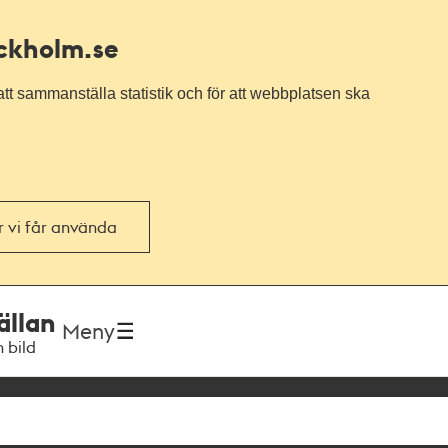
ockholm.se
tt sammanställa statistik och för att webbplatsen ska
or vi får använda
ällan
Meny
h bild