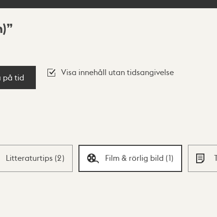
m)
Visa innehåll utan tidsangivelse
a på tid
Litteraturtips
(
2
)
Film & rörlig bild
(
1
)