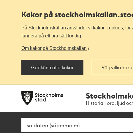
Kakor på stockholmskallan
.st
På Stockholmskällan använder vi kakor, cookies, för a
fungera på ett bra sätt för dig.
Om kakor på Stockholmskällan
Godkänn alla kakor
Välj vilka kak
Till
Till
Stockholmsk
navigationen
huvudinnehållet
Historia i ord, ljud oc
Sök
Fritextsök