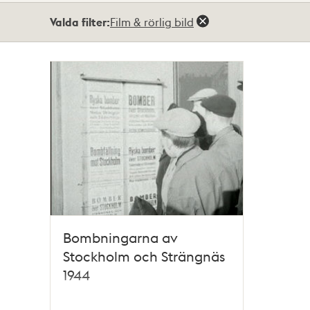
Totalt
Valda filter:
Film & rörlig bild
1
träffar
Bombningarna av
Stockholm och Strängnäs
1944