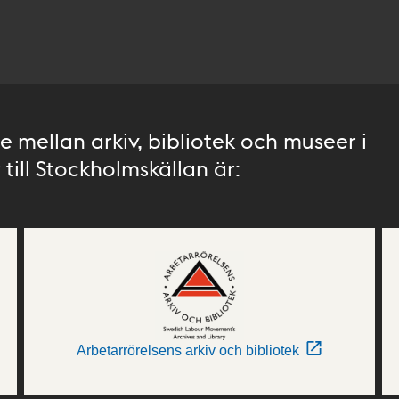
 mellan arkiv, bibliotek och museer i
till Stockholmskällan är:
Arbetarrörelsens arkiv och bibliotek