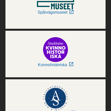
Spårvägsmuseet
Kvinnohistoriska