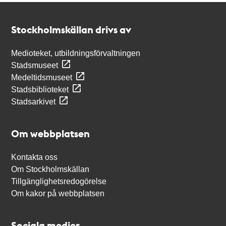
Kontakt
Stockholmskällan
Stockholmskällan drivs av
Medioteket, utbildningsförvaltningen
Stadsmuseet
Medeltidsmuseet
Stadsbiblioteket
Stadsarkivet
Om webbplatsen
Kontakta oss
Om Stockholmskällan
Tillgänglighetsredogörelse
Om kakor på webbplatsen
Sociala medier