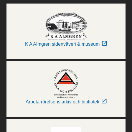
K A Almgren sidenväveri & museum
Arbetarrörelsens arkiv och bibliotek