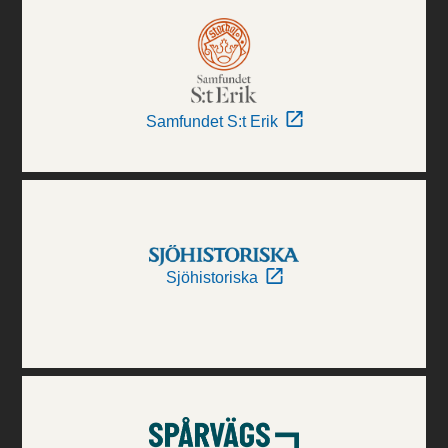
Samfundet S:t Erik
Sjöhistoriska