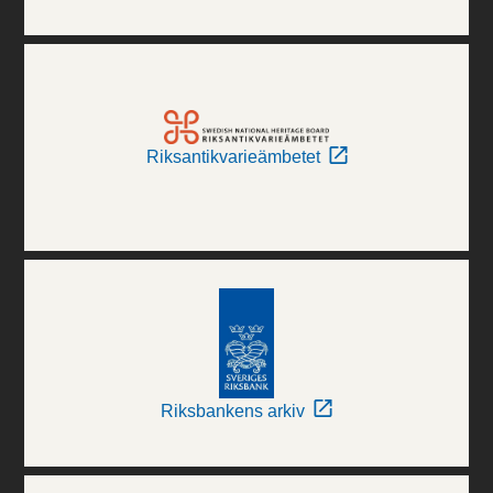
Riksantikvarieämbetet
Riksbankens arkiv