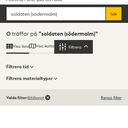
Sök
Fritextsök
Sök
Sökresultat
0
träffar på
soldaten (södermalm)
Visa karta
Visa lista
Filtrera
Filtrera
Filtrera tid
Filtrera materialtyper
Visningsläge
Totalt
Valda filter:
Bildkonst
Rensa filter
0
träffar
Lista
Karta