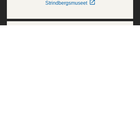
Strindbergsmuseet
Thielska Galleriet
Världskulturmuseerna