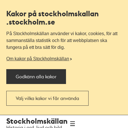
Kakor på stockholmskallan
.stockholm.se
På Stockholmskällan använder vi kakor, cookies, för att
sammanställa statistik och för att webbplatsen ska
fungera på ett bra sätt för dig.
Om kakor på Stockholmskällan
Godkänn alla kakor
Välj vilka kakor vi får använda
Till
Till
Stockholmskällan
navigationen
huvudinnehållet
Historia i ord, ljud och bild